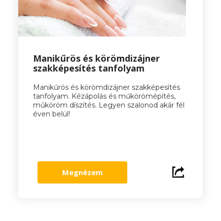
Manikűrös és körömdizájner
szakképesítés tanfolyam
Manikűrös és körömdizájner szakképesítés
tanfolyam. Kézápolás és műkörömépítés,
műköröm díszítés. Legyen szalonod akár fél
éven belül!
Megnézem