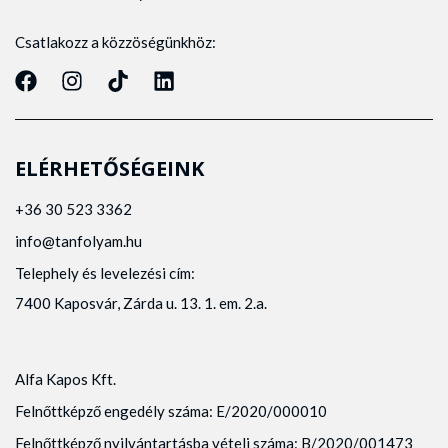
Csatlakozz a közzöségünkhöz:
ELÉRHETŐSÉGEINK
+36 30 523 3362
info@tanfolyam.hu
Telephely és levelezési cím:
7400 Kaposvár, Zárda u. 13. 1. em. 2.a.
Alfa Kapos Kft.
Felnőttképző engedély száma: E/2020/000010
Felnőttképző nyilvántartásba vételi száma: B/2020/001473