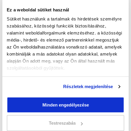
Gyógyszertári szakasszisztens
szakképesítés online tanfolyam
Ez a weboldal sütiket használ
Sütiket használunk a tartalmak és hirdetések személyre
szabásához, közösségi funkciók biztosításához,
valamint weboldalforgalmunk elemzéséhez. a közösségi
média-, hirdető- és elemező partnereinkkel megosztjuk
az Ön weboldalhasználatára vonatkozó adatait, amelyek
kombinálják a más adatokat olyan adatokkal, amelyek
alapján Ön adott meg, vagy az Ön által használt más
szolgáltatásokból gyűjtöttek.
Részletek megjelenítése
Minden engedélyezése
Testreszabás