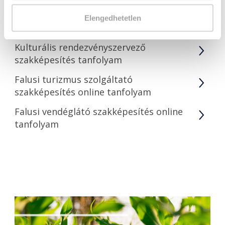
Vendéglátói és idegenforgalmi
Elengedhetetlen
tanfolyamaink
Kulturális rendezvényszervező
szakképesítés tanfolyam
Falusi turizmus szolgáltató
szakképesítés online tanfolyam
Falusi vendéglátó szakképesítés online
tanfolyam