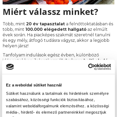
Miért válassz minket?
Több, mint
20 év tapasztalat
a felnőttoktatásban és
több, mint
100.000 elégedett hallgató
az elmúlt
évek során. Ha piacképes szakmát szeretnél tanulni
és egy mély, átfogó tudásra vágysz, akkor a legjobb
helyen jársz!
Tanfolyam indulások egész évben, különböző
időpontokban. Jelentkezz
élelmiszer bolti eladó
szakképesítés
tanfolyamunkra és szerezz piacképes
szakmát, távoktatási rendszerben, akár az otthonod
kényleméből!
Ez a weboldal sütiket használ
Távoktatás
Sütiket használunk a tartalmak és hirdetések személyre
Az élelmiszer eladó képzés távoktatásban, azaz
szabásához, közösségi funkciók biztosításához,
online zajlik. A tananyagokat elektronikus és
valamint weboldalforgalmunk elemzéséhez. a közösségi
nyomtatott formában is átadjuk számodra, és az
média-, hirdető- és elemező partnereinkkel megosztjuk
azokkal kapcsolatos kérdéseket elektronikus úton