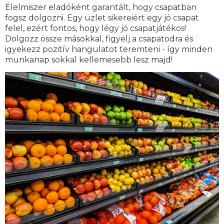
Élelmiszer eladóként garantált, hogy csapatban
fogsz dolgozni. Egy üzlet sikereiért egy jó csapat
felel, ezért fontos, hogy légy jó csapatjátékos!
Dolgozz össze másokkal, figyelj a csapatodra és
igyekezz pozitív hangulatot teremteni - így minden
munkanap sokkal kellemesebb lesz majd!