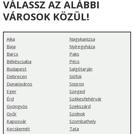
VÁLASSZ AZ ALÁBBI
VÁROSOK KÖZÜL!
Ajka
Nagykanizsa
Baja
Nyíregyháza
Barcs
Paks
Békéscsaba
Pécs
Budapest
Salgótarján
Debrecen
Siófok
Dunaújváros
Sopron
Eger
Szeged
Érd
Székesfehérvár
Gyöngyös
Szekszárd
Győr
Szolnok
Kaposvár
Szombathely
Kecskemét
Tata