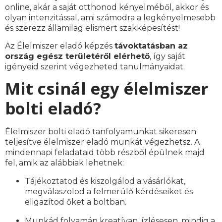
online, akár a saját otthonod kényelméből, akkor és
olyan intenzitással, ami számodra a legkényelmesebb
és szerezz államilag elismert szakképesítést!
Az Élelmiszer eladó képzés
távoktatásban az
ország egész területéről elérhető
, így saját
igényeid szerint végezheted tanulmányaidat.
Mit csinál egy élelmiszer
bolti eladó?
Élelmiszer bolti eladó tanfolyamunkat sikeresen
teljesítve élelmiszer eladó munkát végezhetsz. A
mindennapi feladataid több részből épülnek majd
fel, amik az alábbiak lehetnek:
Tájékoztatod és kiszolgálod a vásárlókat,
megválaszolod a felmerülő kérdéseiket és
eligazítod őket a boltban.
Munkád folyamán kreatívan, ízlésesen, mindig a