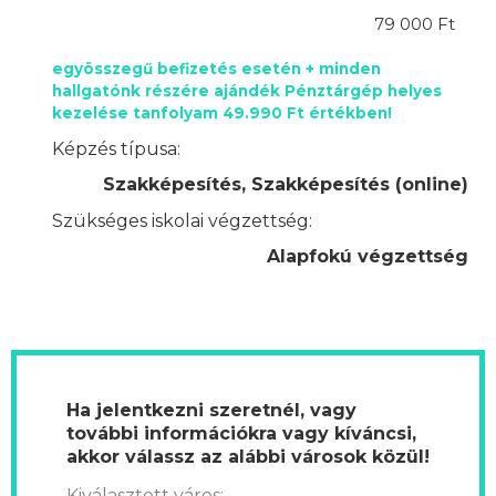
79 000 Ft
egyösszegű befizetés esetén + minden
hallgatónk részére ajándék Pénztárgép helyes
kezelése tanfolyam 49.990 Ft értékben!
Képzés típusa:
Szakképesítés, Szakképesítés (online)
Szükséges iskolai végzettség:
Alapfokú végzettség
Ha jelentkezni szeretnél, vagy
további információkra vagy kíváncsi,
akkor válassz az alábbi városok közül!
Kiválasztott város: