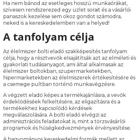
Ha nem bánod az esetleges hosszú munkaórákat,
szívesen rendszerezed egy üzlet sorait és a vásárlói
panaszok kezelése sem okoz gondot számodra,
neked is a kereskedelemben van a helyed!
A tanfolyam célja
Az élelmiszer bolti eladó szakképesítés tanfolyam
célja, hogy a résztvevők elsajátítsák azt az elméleti és
gyakorlati tudásanyagot, ami által alkalmasak az
élelmiszer boltokban, szupermarketekben,
hipermarketekben az élelmiszerek értékesítésére és
a csemege pultban történő munkavégzésre.
A végzett eladó képes a termékajánlásra, a vevők
érdeklődéséek felkeltésére, az eligazításra és a
termékekhez kapcsolódó kérdések
megválaszolására. A bolti eladó elvégzi az
adminisztrációs feladatokat is, mint a törzsvásárlói
programok és hűségkedvezmények érvényesítése.
A hagyományos kereskedelmi formák mellett az