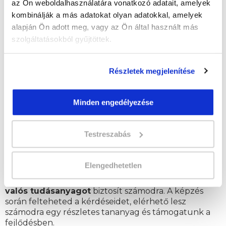
az Ön weboldalhasználatára vonatkozó adatait, amelyek
teheted fel az oktató felé.
kombinálják a más adatokat olyan adatokkal, amelyek
A távoktatás előnye, hogy otthonról, kényelmesen, a
alapján Ön adott meg, vagy az Ön által használt más
saját időbeosztásod szerint sajátíthatod el az
szolgáltatásokból gyűjtöttek.
Élelmiszer eladó szakképesítés megszerzéséhez
szükséges tudásanyagot.
Részletek megjelenítése
Gyakorlati oktatási rendszer
A élelmiszer bolti eladó szakképesítés tanfolyam
Minden engedélyezése
gyakorlati tananyagokra
épül, így az alapok
elsajátítása mellett azt is megtanulhatod, hogyan
alkalmazd a tanultakat élesben.
Testreszabás
Szakképzett, segítőkész oktatók
Elengedhetetlen
Oktatónk a szakmában szerzett, igazolt
gyakorlattal, és átfogó tudással
rendelkezik és
valós tudásanyagot
biztosít számodra. A képzés
során felteheted a kérdéseidet, elérhető lesz
számodra egy részletes tananyag és támogatunk a
fejlődésben.