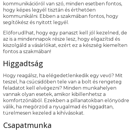
kommunikációról van szó, minden esetben fontos,
hogy képes legyél tisztán és érthetően
kommunikálni. Ebben a szakmában fontos, hogy
segítőkész és nyitott legyél.
Előforudlhat, hogy egy panaszt kell jól kezelned, de
az is a mindennapok része lesz, hogy eligazítsd és
kiszolgáld a vásárlókat, ezért ez a készség kiemelten
fontos a szakmában!
Higgadtság
Hogy reagálsz, ha elégedetlenkedik egy vevő? Mit
teszel, ha csúcsidőben tele van a bolt és rengeteg
feladatot kell elvégezni? Minden munkahelyen
vannak olyan esetek, amikor kibillenhetsz a
komfortzónából. Ezekben a pillanatokban előnyödre
válik, ha megőrzöd a nyugalmad és higgadtan,
türelmesen kezeled a kihívásokat.
Csapatmunka