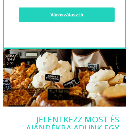
Városválasztó
JELENTKEZZ MOST ÉS
AJÁNDÉKBA ADUNK EGY