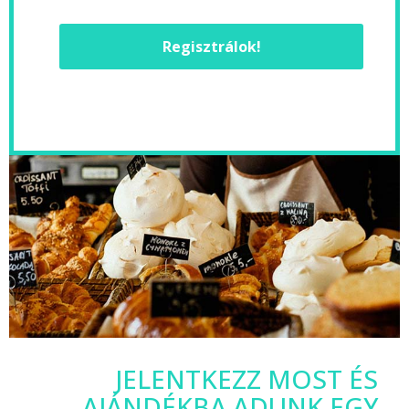
Regisztrálok!
JELENTKEZZ MOST ÉS
AJÁNDÉKBA ADUNK EGY