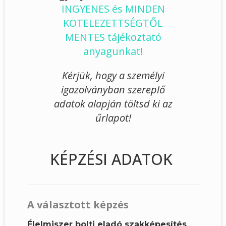
INGYENES és MINDEN
KÖTELEZETTSÉGTŐL
MENTES tájékoztató
anyagunkat!
Kérjük, hogy a személyi
igazolványban szereplő
adatok alapján töltsd ki az
űrlapot!
KÉPZÉSI ADATOK
A választott képzés
Élelmiszer bolti eladó szakképesítés