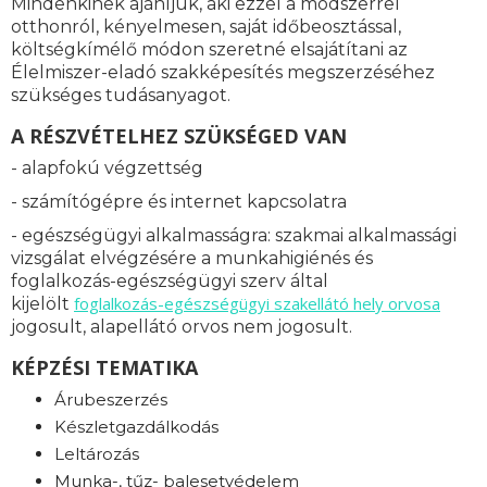
Mindenkinek ajánljuk, aki ezzel a módszerrel
otthonról, kényelmesen, saját időbeosztással,
költségkímélő módon szeretné elsajátítani az
Élelmiszer-eladó szakképesítés megszerzéséhez
szükséges tudásanyagot.
A RÉSZVÉTELHEZ SZÜKSÉGED VAN
- alapfokú végzettség
- számítógépre és internet kapcsolatra
- egészségügyi alkalmasságra: s
zakmai alkalmassági
vizsgálat elvégzésére a munkahigiénés és
foglalkozás-egészségügyi szerv által
foglalkozás-
egészségügyi szakellátó hely orvosa
kijelölt
jogosult, alapellátó orvos nem jogosult.
KÉPZÉSI TEMATIKA
Árubeszerzés
Készletgazdálkodás
Leltározás
Munka-, tűz- balesetvédelem