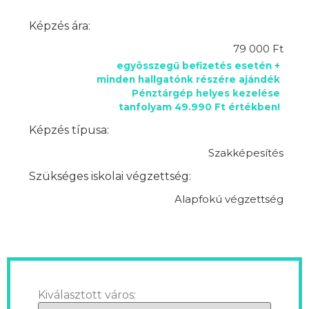
Képzés ára:
79 000 Ft
egyösszegű befizetés esetén +
minden hallgatónk részére ajándék
Pénztárgép helyes kezelése
tanfolyam 49.990 Ft értékben!
Képzés típusa:
Szakképesítés
Szükséges iskolai végzettség:
Alapfokú végzettség
Kiválasztott város: