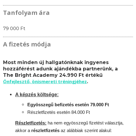
Tanfolyam ára
79 000 Ft
A fizetés módja
Most minden új hallgatónknak ingyenes
hozzáférést adunk ajándékba partnerünk, a
The Bright Academy 24.990 Ft értékű
Önfejlesztő, önismereti tréningjéhez
.
A képzés költsége:
Egyösszegű befizetés esetén 79.000 Ft
Részletfizetés esetén 84.000 Ft
Részletfizetés:
ha nem egyösszegű fizetést választja,
akkor a
részletfizetés
az alábbiak szerint alakul: