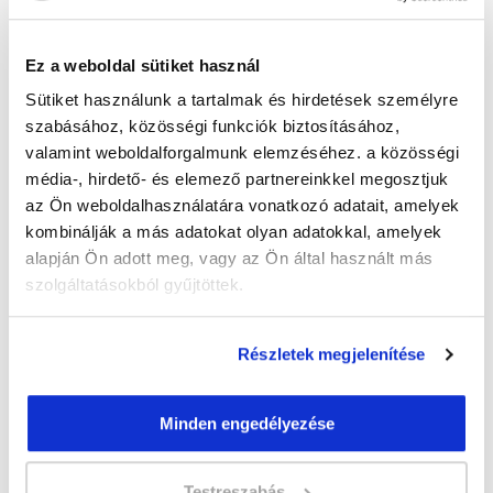
Guzmics Gréta
guzmics.greta@tanfolyam.hu
Ez a weboldal sütiket használ
+36302262580
Sütiket használunk a tartalmak és hirdetések személyre
szabásához, közösségi funkciók biztosításához,
valamint weboldalforgalmunk elemzéséhez. a közösségi
média-, hirdető- és elemező partnereinkkel megosztjuk
az Ön weboldalhasználatára vonatkozó adatait, amelyek
kombinálják a más adatokat olyan adatokkal, amelyek
alapján Ön adott meg, vagy az Ön által használt más
" T " csoport
szolgáltatásokból gyűjtöttek.
46 nap az indulásig!
Időtartam:
3 hónap
Részletek megjelenítése
Indulás időpontja:
2026-09-22
Képzés ára:
79 000 Ft
Minden engedélyezése
egyösszegű befizetés esetén + minden
hallgatónk részére ajándék Pénztárgép helyes
kezelése tanfolyam 49.990 Ft értékben!
Testreszabás