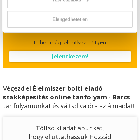
Vizsgadíj:
60 000 Ft
Elengedhetetlen
A csoport a meghirdetett időpontban
biztosan indul!
Lehet még jelentkezni?
Igen
Jelentkezem!
Végezd el
Élelmiszer bolti eladó
szakképesítés online tanfolyam - Barcs
tanfolyamunkat és váltsd valóra az álmaidat!
Töltsd ki adatlapunkat,
hogy eljuttathassuk Hozzád