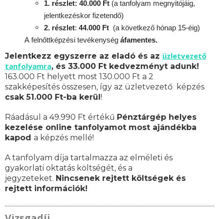
1. részlet: 40.000 Ft
(a tanfolyam megnyitójáig,
jelentkezéskor fizetendő)
2. részlet
:
4
4.000 Ft
(a következő hónap 15-éig)
A
felnőttképzési
tevékenység
áfamentes.
üzletvezető
Jelentkezz egyszerre az eladó és az
tanfolyamra
, és 33.000 Ft kedvezményt adunk!
163.000 Ft helyett most 130.000 Ft a 2
szakképesítés összesen, így az üzletvezető képzés
csak 51.000 Ft-ba kerül
!
Ráadásul a 49.990 Ft értékű
Pénztárgép helyes
kezelése online tanfolyamot most ajándékba
kapod
a képzés mellé!
A tanfolyam díja tartalmazza az elméleti és
gyakorlati oktatás költségét, és a
jegyzeteket.
Nincsenek rejtett költségek és
rejtett információk!
Vizsgadíj