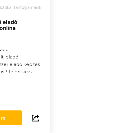
sztikai tanfolyamaink
i eladó
online
ladó
lti eladó
szer eladó képzés.
st! Jelentkezz!
em