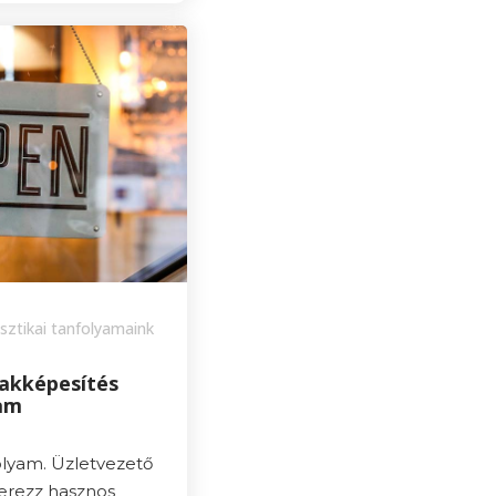
sztikai tanfolyamaink
zakképesítés
yam
olyam. Üzletvezető
zerezz hasznos