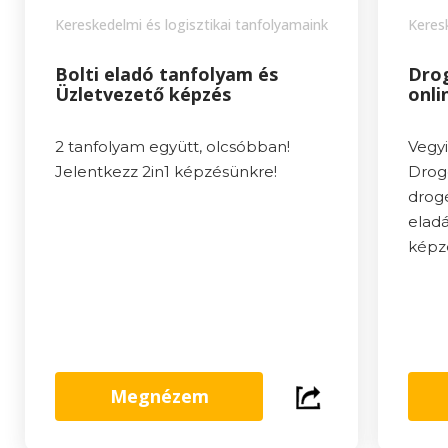
Kereskedelmi és logisztikai tanfolyamaink
Keres
Bolti eladó tanfolyam és
Drog
Üzletvezető képzés
onli
2 tanfolyam együtt, olcsóbban!
Vegyi
Jelentkezz 2in1 képzésünkre!
Drog
drog
elad
képz
Megnézem