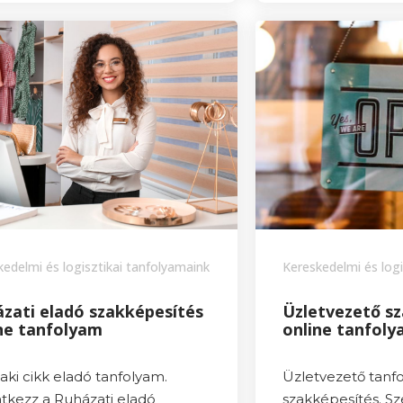
kedelmi és logisztikai tanfolyamaink
Kereskedelmi és logi
zati eladó szakképesítés
Üzletvezető s
ne tanfolyam
online tanfol
ki cikk eladó tanfolyam.
Üzletvezető tanf
tkezz a Ruházati eladó
szakképesítés. S