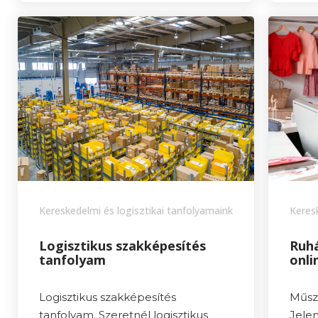
Kereskedelmi és logisztikai tanfolyamaink
Keres
Logisztikus szakképesítés
Ruhá
tanfolyam
onli
Logisztikus szakképesítés
Műsza
tanfolyam. Szeretnél logisztikus
Jelen