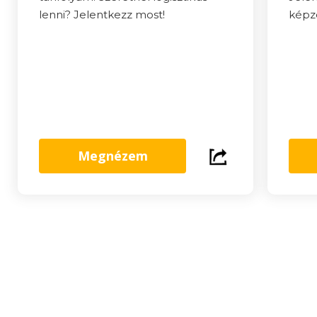
lenni? Jelentkezz most!
képzé
Megnézem