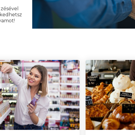
gzésével
zkedhetsz
lyamot!