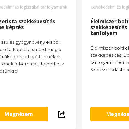
kedelmi és logisztikai tanfolyamaink
Kereskedelmi és logi
erista szakképesítés
Élelmiszer bolt
ne képzés
szakképesítés 
tanfolyam
 áru és gyógynövény eladó ,
Élelmiszer bolti e
erista képzés. Ismerd meg a
szakképesítés. Bo
ériákban kapható termékek
tanfolyam. Élelmi
ásának folyamatát. Jelentkezz
Szerezz tudást mo
ésünkre!
Megnézem
Megnéz