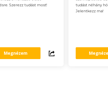
sre. Szerezz tudást most!
tudást néhány hón
Jelentkezz ma!
Megnézem
Megnéz