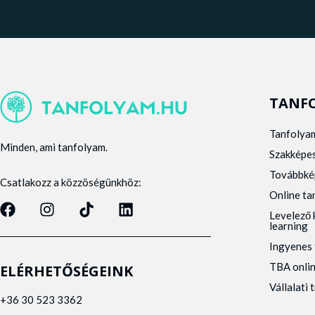
TANF
Tanfolya
Minden, ami tanfolyam.
Szakképe
Továbbké
Csatlakozz a közzöségünkhöz:
Online t
Levelező 
learning
Ingyenes 
TBA onli
ELÉRHETŐSÉGEINK
Vállalati 
+36 30 523 3362