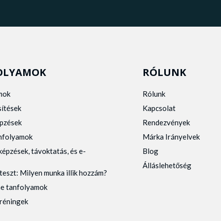
OLYAMOK
RÓLUNK
mok
Rólunk
sítések
Kapcsolat
pzések
Rendezvények
anfolyamok
Márka Irányelvek
képzések, távoktatás, és e-
Blog
Álláslehetőség
teszt: Milyen munka illik hozzám?
ne tanfolyamok
tréningek