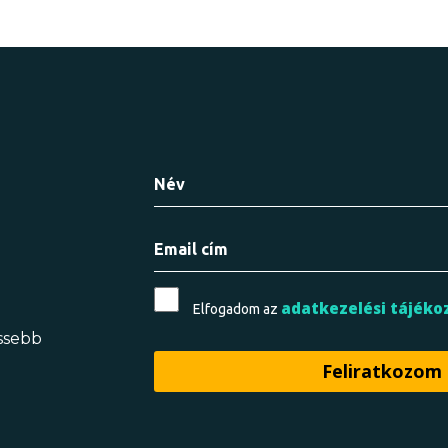
adatkezelési tájéko
Elfogadom az
issebb