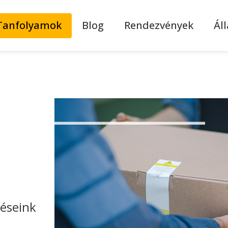
Tanfolyamok
Blog
Rendezvények
Ál
zéseink