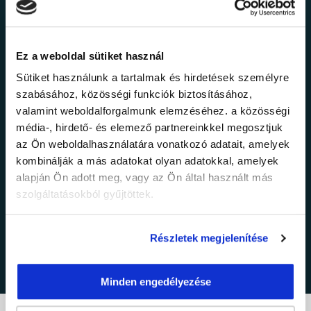
Értesülj elsőként legújabb tanfolyamainkról,
legfrissebb híreinkről és időszakos
promócióinkról.
Ez a weboldal sütiket használ
Sütiket használunk a tartalmak és hirdetések személyre
szabásához, közösségi funkciók biztosításához,
valamint weboldalforgalmunk elemzéséhez. a közösségi
média-, hirdető- és elemező partnereinkkel megosztjuk
az Ön weboldalhasználatára vonatkozó adatait, amelyek
kombinálják a más adatokat olyan adatokkal, amelyek
alapján Ön adott meg, vagy az Ön által használt más
adatkezelési tájékoztatóban
Elfogadom az
szolgáltatásokból gyűjtöttek.
foglaltakat.
Részletek megjelenítése
Minden engedélyezése