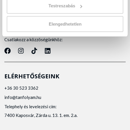
Testreszabás
Elengedhetetlen
Minden, ami tanfolyam.
Csatlakozz a közzöségünkhöz:
ELÉRHETŐSÉGEINK
+36 30 523 3362
info@tanfolyam.hu
Telephely és levelezési cím:
7400 Kaposvár, Zárda u. 13. 1. em. 2.a.