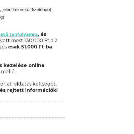
, jelentkezéskor fizetendő)
ig)
zető tanfolyamra
, és
yett most 130.000 Ft a 2
pzés
csak 51.000 Ft-ba
s kezelése online
 mellé!
orlati oktatás költségét,
és rejtett információk!