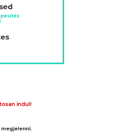
ésed
épesítés
d
tes
tosan indul!
 megjelenni.