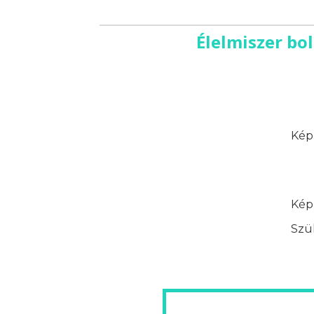
Élelmiszer bo
Képz
Képz
Szük