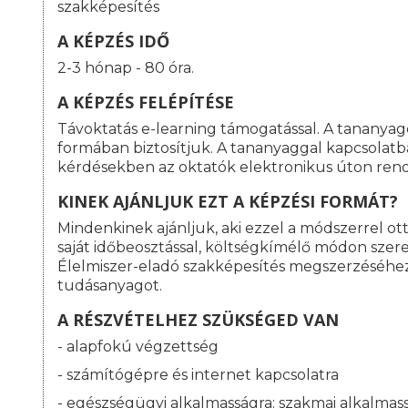
szakképesítés
A KÉPZÉS IDŐ
2-3 hónap - 80 óra.
A KÉPZÉS FELÉPÍTÉSE
Távoktatás e-learning támogatással. A tananyag
formában biztosítjuk. A tananyaggal kapcsolat
kérdésekben az oktatók elektronikus úton rend
KINEK AJÁNLJUK EZT A KÉPZÉSI FORMÁT?
Mindenkinek ajánljuk, aki ezzel a módszerrel o
saját időbeosztással, költségkímélő módon szeret
Élelmiszer-eladó szakképesítés megszerzéséhe
tudásanyagot.
A RÉSZVÉTELHEZ SZÜKSÉGED VAN
- alapfokú végzettség
- számítógépre és internet kapcsolatra
- egészségügyi alkalmasságra: s
zakmai alkalmass