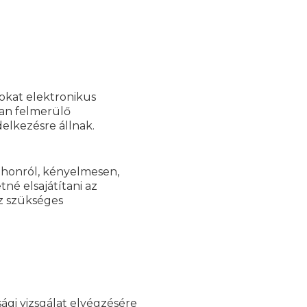
okat elektronikus
ban felmerülő
elkezésre állnak.
tthonról, kényelmesen,
né elsajátítani az
z szükséges
ági vizsgálat elvégzésére