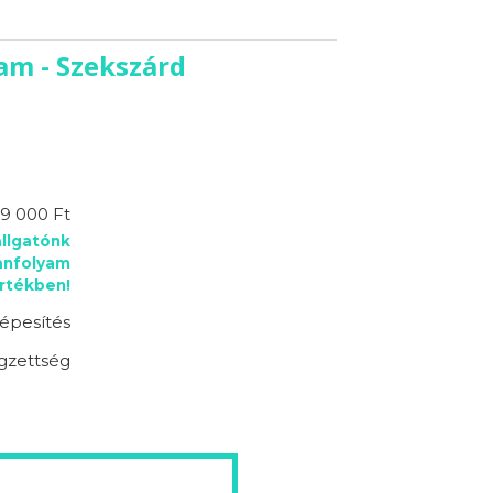
am - Szekszárd
9 000 Ft
llgatónk
anfolyam
rtékben!
épesítés
gzettség