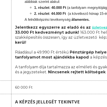
alábbiak szerint alakul:
1. részlet: 40.000 Ft
(a tanfolyam megnyitójáig
2. részlet
:
4
4.000 Ft
(a következő hónap 15-é
A
felnőttképzési
tevékenység
áfamentes.
üzletve
Jelentkezz egyszerre az eladó és az
33.000 Ft kedvezményt adunk!
163.000 Ft hel
szakképesítés összesen, így az üzletvezető ké
kerül
!
Ráadásul a 49.990 Ft értékű
Pénztárgép helye
tanfolyamot most ajándékba kapod
a képzés
A tanfolyam díja tartalmazza az elméleti és gyak
és a jegyzeteket.
Nincsenek rejtett költségek 
60 000 Ft
A KÉPZÉS JELLEGÉT TEKINTVE