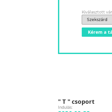
Kiválasztott vár
Kérem a tá
" T " csoport
Indulás: