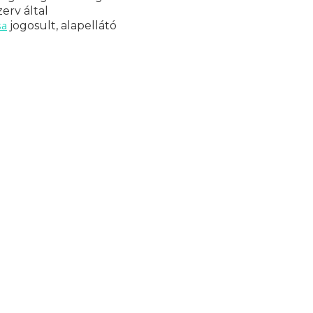
erv által
sa
jogosult, alapellátó