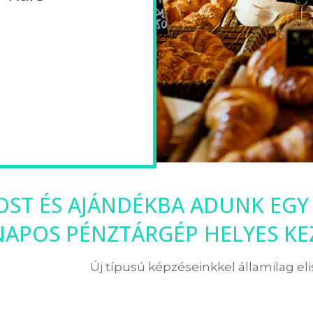
ST ÉS AJÁNDÉKBA ADUNK EGY 4
NAPOS PÉNZTÁRGÉP HELYES KE
Új típusú képzéseinkkel államilag el