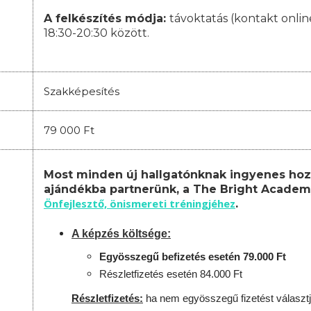
A felkészítés módja:
távoktatás (kontakt onli
18:30-20:30 között.
Szakképesítés
79 000 Ft
Most minden új hallgatónknak ingyenes hoz
ajándékba partnerünk, a The Bright Academ
Önfejlesztő, önismereti tréningjéhez
.
A képzés költsége:
Egyösszegű befizetés esetén 79.000 Ft
Részletfizetés esetén 84.000 Ft
Részletfizetés:
ha nem egyösszegű fizetést választj