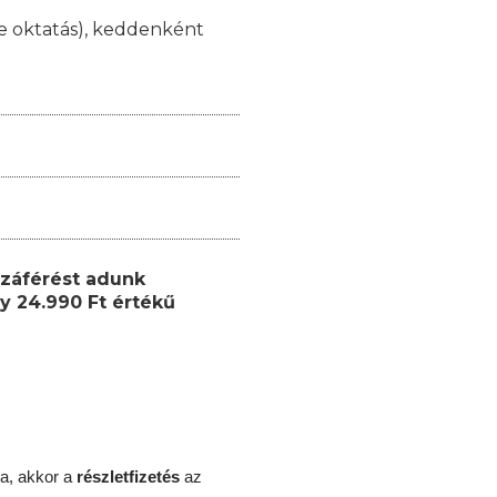
ne oktatás), keddenként
záférést adunk
y 24.990 Ft értékű
a, akkor a
részletfizetés
az