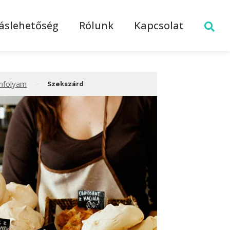
láslehetőség
Rólunk
Kapcsolat
>
anfolyam
Szekszárd