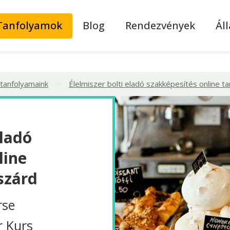
Tanfolyamok
Blog
Rendezvények
Ál
>
 tanfolyamaink
Élelmiszer bolti eladó szakképesítés online t
eladó
line
szárd
rse
r Kurs