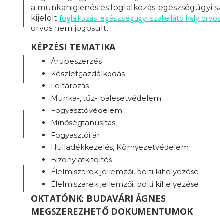
a munkahigiénés és foglalkozás-egészségügyi sz
foglalkozás-
egészségügyi szakellátó hely orvo
kijelölt
orvos nem jogosult.
KÉPZÉSI TEMATIKA
Árubeszerzés
Készletgazdálkodás
Leltározás
Munka-, tűz- balesetvédelem
Fogyasztóvédelem
Minőségtanúsítás
Fogyasztói ár
Hulladékkezelés, Környezetvédelem
Bizonylatkitöltés
Élelmiszerek jellemzői, bolti kihelyezése
Élelmiszerek jellemzői, bolti kihelyezése
OKTATÓNK: BUDAVÁRI ÁGNES
MEGSZEREZHETŐ DOKUMENTUMOK