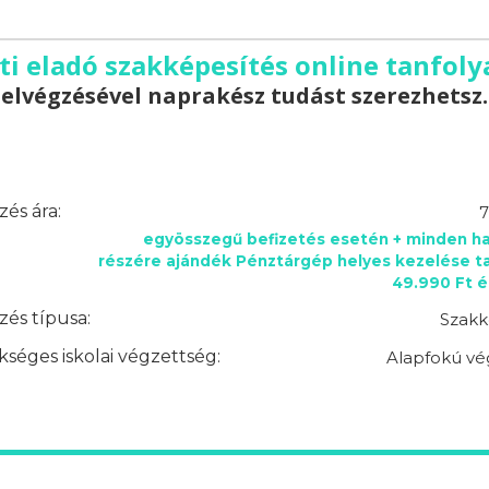
lti eladó szakképesítés online tanfoly
elvégzésével naprakész tudást szerezhetsz.
és ára:
7
egyösszegű befizetés esetén + minden ha
részére ajándék Pénztárgép helyes kezelése t
49.990 Ft é
és típusa:
Szakk
séges iskolai végzettség:
Alapfokú vé