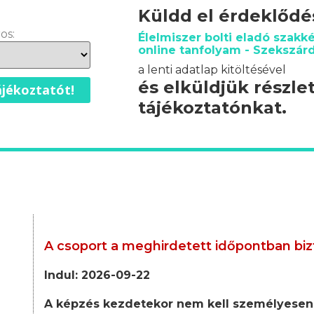
Küldd el érdeklőd
os:
Élelmiszer bolti eladó szakk
online tanfolyam - Szekszár
a lenti adatlap kitöltésével
és elküldjük részle
jékoztatót!
tájékoztatónkat.
A csoport a meghirdetett időpontban biz
Indul: 2026-09-22
A képzés kezdetekor nem kell személyesen