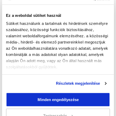
Guzmics Gréta
guzmics.greta@tanfolyam.hu
Ez a weboldal sütiket használ
+36302262580
Sütiket használunk a tartalmak és hirdetések személyre
szabásához, közösségi funkciók biztosításához,
valamint weboldalforgalmunk elemzéséhez. a közösségi
média-, hirdető- és elemező partnereinkkel megosztjuk
az Ön weboldalhasználatára vonatkozó adatait, amelyek
kombinálják a más adatokat olyan adatokkal, amelyek
alapján Ön adott meg, vagy az Ön által használt más
" T " csoport
szolgáltatásokból gyűjtöttek.
46 nap az indulásig!
Időtartam:
3 hónap
Részletek megjelenítése
Indulás időpontja:
2026-09-22
Képzés ára:
79 000 Ft
Minden engedélyezése
egyösszegű befizetés esetén + minden
hallgatónk részére ajándék Pénztárgép helyes
kezelése tanfolyam 49.990 Ft értékben!
Testreszabás