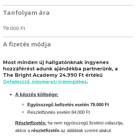
Tanfolyam ára
79 000 Ft
A fizetés módja
Most minden új hallgatónknak ingyenes
hozzáférést adunk ajándékba partnerünk, a
The Bright Academy 24.990 Ft értékű
Önfejlesztő, önismereti tréningjéhez
.
A képzés költsége:
Egyösszegű befizetés esetén 79.000 Ft
Részletfizetés esetén 84.000 Ft
Részletfizetés:
ha nem egyösszegű fizetést választja,
akkor a
részletfizetés
az alábbiak szerint alakul: