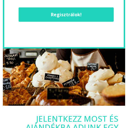
Regisztrálok!
JELENTKEZZ MOST ÉS
AJÁNDÉKBA ADUNK EGY