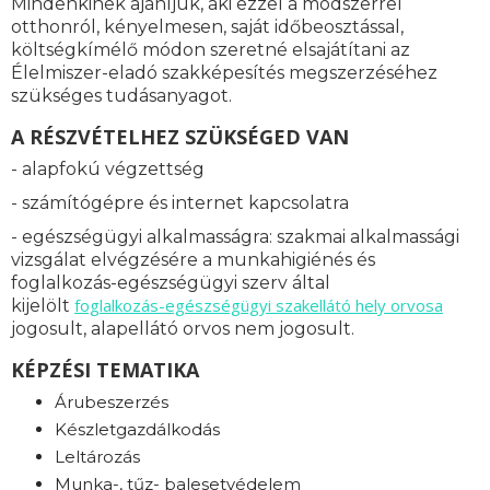
Mindenkinek ajánljuk, aki ezzel a módszerrel
otthonról, kényelmesen, saját időbeosztással,
költségkímélő módon szeretné elsajátítani az
Élelmiszer-eladó szakképesítés megszerzéséhez
szükséges tudásanyagot.
A RÉSZVÉTELHEZ SZÜKSÉGED VAN
- alapfokú végzettség
- számítógépre és internet kapcsolatra
- egészségügyi alkalmasságra: s
zakmai alkalmassági
vizsgálat elvégzésére a munkahigiénés és
foglalkozás-egészségügyi szerv által
foglalkozás-
egészségügyi szakellátó hely orvosa
kijelölt
jogosult, alapellátó orvos nem jogosult.
KÉPZÉSI TEMATIKA
Árubeszerzés
Készletgazdálkodás
Leltározás
Munka-, tűz- balesetvédelem