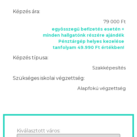
Képzés ára:
79 000 Ft
egyösszegű befizetés esetén +
minden hallgatónk részére ajándék
Pénztárgép helyes kezelése
tanfolyam 49.990 Ft értékben!
Képzés típusa:
Szakképesítés
Szükséges iskolai végzettség:
Alapfokú végzettség
Kiválasztott város: