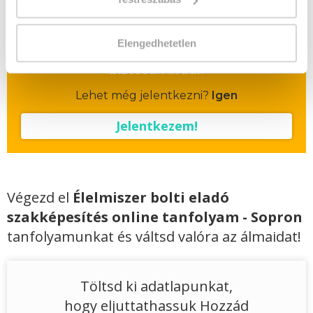
Vizsgadíj:
60 000 Ft
Elengedhetetlen
A csoport a meghirdetett időpontban
biztosan indul!
Lehet még jelentkezni?
Igen
Jelentkezem!
Végezd el
Élelmiszer bolti eladó
szakképesítés online tanfolyam - Sopron
tanfolyamunkat és váltsd valóra az álmaidat!
Töltsd ki adatlapunkat,
hogy eljuttathassuk Hozzád