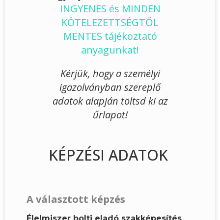
INGYENES és MINDEN
KÖTELEZETTSÉGTŐL
MENTES tájékoztató
anyagunkat!
Kérjük, hogy a személyi
igazolványban szereplő
adatok alapján töltsd ki az
űrlapot!
KÉPZÉSI ADATOK
A választott képzés
Élelmiszer bolti eladó szakképesítés