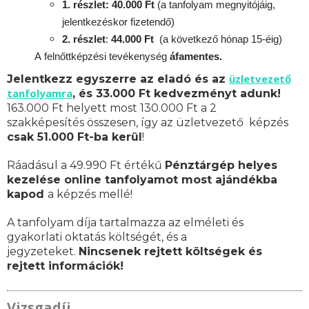
1. részlet: 40.000 Ft
(a tanfolyam megnyitójáig,
jelentkezéskor fizetendő)
2. részlet
:
4
4.000 Ft
(a következő hónap 15-éig)
A
felnőttképzési
tevékenység
áfamentes.
üzletvezető
Jelentkezz egyszerre az eladó és az
tanfolyamra
, és 33.000 Ft kedvezményt adunk!
163.000 Ft helyett most 130.000 Ft a 2
szakképesítés összesen, így az üzletvezető képzés
csak 51.000 Ft-ba kerül
!
Ráadásul a 49.990 Ft értékű
Pénztárgép helyes
kezelése online tanfolyamot most ajándékba
kapod
a képzés mellé!
A tanfolyam díja tartalmazza az elméleti és
gyakorlati oktatás költségét, és a
jegyzeteket.
Nincsenek rejtett költségek és
rejtett információk!
Vizsgadíj