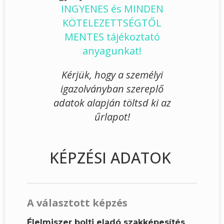
INGYENES és MINDEN
KÖTELEZETTSÉGTŐL
MENTES tájékoztató
anyagunkat!
Kérjük, hogy a személyi
igazolványban szereplő
adatok alapján töltsd ki az
űrlapot!
KÉPZÉSI ADATOK
A választott képzés
Élelmiszer bolti eladó szakképesítés