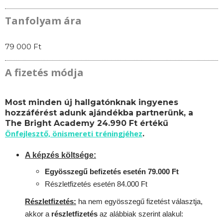
Tanfolyam ára
79 000 Ft
A fizetés módja
Most minden új hallgatónknak ingyenes
hozzáférést adunk ajándékba partnerünk, a
The Bright Academy 24.990 Ft értékű
Önfejlesztő, önismereti tréningjéhez
.
A képzés költsége:
Egyösszegű befizetés esetén 79.000 Ft
Részletfizetés esetén 84.000 Ft
Részletfizetés:
ha nem egyösszegű fizetést választja,
akkor a
részletfizetés
az alábbiak szerint alakul: