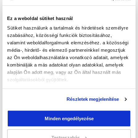
Guzmics Gréta
guzmics.greta@tanfolyam.hu
Ez a weboldal sütiket használ
+36302262580
Sütiket használunk a tartalmak és hirdetések személyre
szabásához, közösségi funkciók biztosításához,
valamint weboldalforgalmunk elemzéséhez. a közösségi
média-, hirdető- és elemező partnereinkkel megosztjuk
az Ön weboldalhasználatára vonatkozó adatait, amelyek
kombinálják a más adatokat olyan adatokkal, amelyek
alapján Ön adott meg, vagy az Ön által használt más
" T " csoport
szolgáltatásokból gyűjtöttek.
47 nap az indulásig!
Időtartam:
3 hónap
Részletek megjelenítése
Indulás időpontja:
2026-09-22
Képzés ára:
79 000 Ft
Minden engedélyezése
egyösszegű befizetés esetén + minden
hallgatónk részére ajándék Pénztárgép helyes
kezelése tanfolyam 49.990 Ft értékben!
Testreszabás