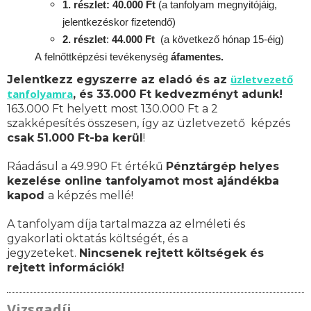
1. részlet: 40.000 Ft
(a tanfolyam megnyitójáig,
jelentkezéskor fizetendő)
2. részlet
:
4
4.000 Ft
(a következő hónap 15-éig)
A
felnőttképzési
tevékenység
áfamentes.
üzletvezető
Jelentkezz egyszerre az eladó és az
tanfolyamra
, és 33.000 Ft kedvezményt adunk!
163.000 Ft helyett most 130.000 Ft a 2
szakképesítés összesen, így az üzletvezető képzés
csak 51.000 Ft-ba kerül
!
Ráadásul a 49.990 Ft értékű
Pénztárgép helyes
kezelése online tanfolyamot most ajándékba
kapod
a képzés mellé!
A tanfolyam díja tartalmazza az elméleti és
gyakorlati oktatás költségét, és a
jegyzeteket.
Nincsenek rejtett költségek és
rejtett információk!
Vizsgadíj