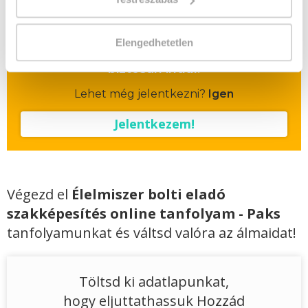
Vizsgadíj:
60 000 Ft
Elengedhetetlen
A csoport a meghirdetett időpontban
biztosan indul!
Lehet még jelentkezni?
Igen
Jelentkezem!
Végezd el
Élelmiszer bolti eladó
szakképesítés online tanfolyam - Paks
tanfolyamunkat és váltsd valóra az álmaidat!
Töltsd ki adatlapunkat,
hogy eljuttathassuk Hozzád