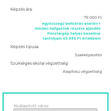
Képzés ára:
79 000 Ft
egyösszegű befizetés esetén +
minden hallgatónk részére ajándék
Pénztárgép helyes kezelése
tanfolyam 49.990 Ft értékben!
Képzés típusa:
Szakképesítés
Szükséges iskolai végzettség:
Alapfokú végzettség
Kiválasztott város: