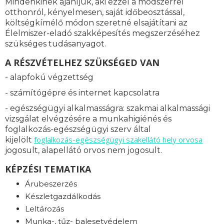
Mindenkinek ajánljuk, aki ezzel a módszerrel
otthonról, kényelmesen, saját időbeosztással,
költségkímélő módon szeretné elsajátítani az
Élelmiszer-eladó szakképesítés megszerzéséhez
szükséges tudásanyagot.
A RÉSZVÉTELHEZ SZÜKSÉGED VAN
- alapfokú végzettség
- számítógépre és internet kapcsolatra
- egészségügyi alkalmasságra: s
zakmai alkalmassági
vizsgálat elvégzésére a munkahigiénés és
foglalkozás-egészségügyi szerv által
foglalkozás-
egészségügyi szakellátó hely orvosa
kijelölt
jogosult, alapellátó orvos nem jogosult.
KÉPZÉSI TEMATIKA
Árubeszerzés
Készletgazdálkodás
Leltározás
Munka-, tűz- balesetvédelem