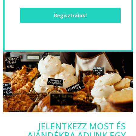
Regisztrálok!
JELENTKEZZ MOST ÉS
AJÁNDÉKBA ADUNK EGY