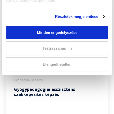
szolgáltatásokból gyűjtöttek.
Részletek megjelenítése
Minden engedélyezése
Testreszabás
Elengedhetetlen
Pedagógiai képzések
Gyógypedagógiai asszisztens
szakképesítés képzés