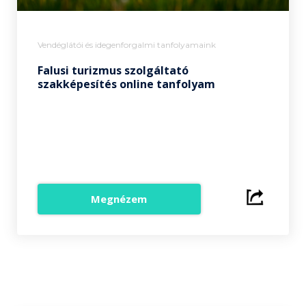
Vendéglátói és idegenforgalmi tanfolyamaink
Falusi turizmus szolgáltató
szakképesítés online tanfolyam
Megnézem