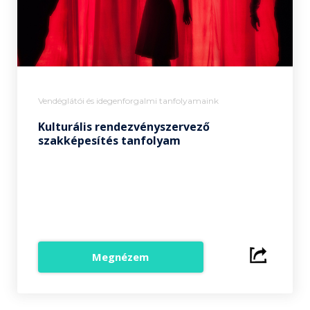
Vendéglátói és idegenforgalmi tanfolyamaink
Kulturális rendezvényszervező
szakképesítés tanfolyam
Megnézem