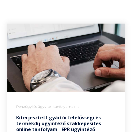
Pénzügyi és ügyviteli tanfolyamaink
Kiterjesztett gyártói felelősségi és
termékdíj ügyintéző szakképesítés
online tanfolyam - EPR ügyintéző