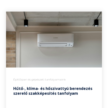
Építőipari és gépészeti tanfolyamaink
Hűtő-, klíma- és hőszivattyú berendezés
szerelő szakképesítés tanfolyam