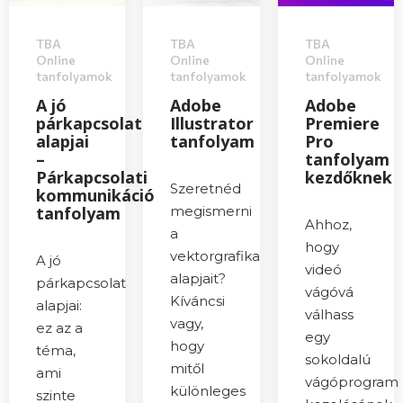
TBA
TBA
TBA
Online
Online
Online
tanfolyamok
tanfolyamok
tanfolyamok
A jó
Adobe
Adobe
párkapcsolat
Illustrator
Premiere
alapjai
tanfolyam
Pro
–
tanfolyam
Párkapcsolati
kezdőknek
Szeretnéd
kommunikáció
tanfolyam
megismerni
Ahhoz,
a
hogy
vektorgrafika
A jó
videó
alapjait?
párkapcsolat
vágóvá
Kíváncsi
alapjai:
válhass
vagy,
ez az a
egy
hogy
téma,
sokoldalú
mitől
ami
vágóprogram
különleges
szinte