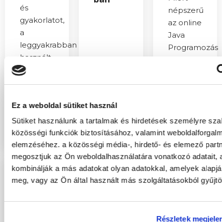
és
népszerű
gyakorlatot,
az online
a
Java
leggyakrabban
Programozás
használt
Tanfolyam?
programokatat
Ma
videók
Magyarország
Megnézem
segítségével
a
Ez a weboldal sütiket használ
ismerheted
betöltetlen
meg.
Sütiket használunk a tartalmak és hirdetések személyre sz
állások
Megnézem
közösségi funkciók biztosításához, valamint weboldalforgal
nagy
elemzéséhez. a közösségi média-, hirdető- és elemező partn
része az
megosztjuk az Ön weboldalhasználatára vonatkozó adatait,
informatikába
kombinálják a más adatokat olyan adatokkal, amelyek alapjá
van.
Megn
meg, vagy az Ön által használt más szolgáltatásokból gyűjtö
Részletek megjele