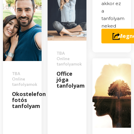
akkor ez
a
tanfolyam
neked
szól!
Megn
TBA
Online
tanfolyamok
Office
TBA
jóga
Online
tanfolyamok
tanfolyam
Okostelefon
fotós
tanfolyam