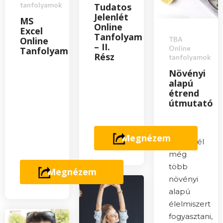
tanfolyamok
Tudatos
Jelenlét
MS
Online
Excel
Tanfolyam
Online
TBA
– II.
Online
Tanfolyam
Rész
tanfolyamok
Növényi
alapú
étrend
útmutató
Ha te is
Megnézem
szeretnél
még
több
Megnézem
növényi
alapú
élelmiszert
fogyasztani,