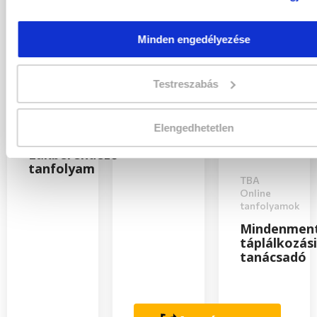
Minden engedélyezése
TBA
Online
tanfolyamok
Testreszabás
Konfliktuskezelés
TBA
tréning
Online
Elengedhetetlen
tanfolyamok
Lakberendező
tanfolyam
TBA
Online
tanfolyamok
Mindenmen
táplálkozási
tanácsadó