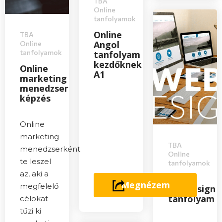
TBA
Online
tanfolyamok
Online
TBA
Angol
Online
tanfolyamok
tanfolyam
kezdőknek
Online
A1
marketing
menedzser
képzés
Online
marketing
TBA
menedzserként
Online
te leszel
tanfolyamok
az, aki a
Online
Megnézem
megfelelő
webdesign
tanfolyam
célokat
tűzi ki