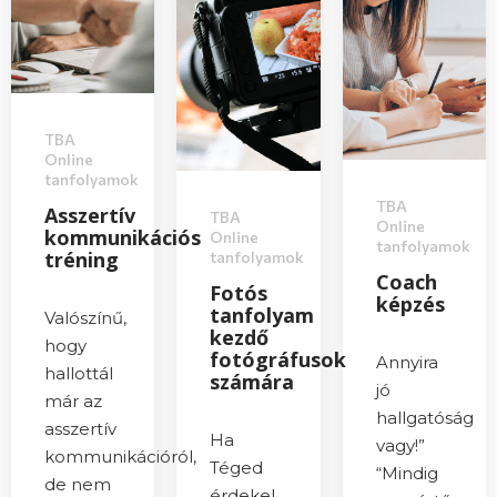
TBA
Online
tanfolyamok
TBA
Asszertív
TBA
Online
kommunikációs
Online
tanfolyamok
tréning
tanfolyamok
Coach
Fotós
képzés
tanfolyam
Valószínű,
kezdő
hogy
fotógráfusok
Annyira
hallottál
számára
jó
már az
hallgatóság
asszertív
Ha
vagy!”
kommunikációról,
Téged
“Mindig
de nem
érdekel