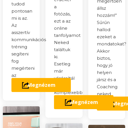
megértően
tudod
a
állsz
pontosan
fotózás,
hozzám!”
mi is az.
ezt a az
Sűrűn
Az
online
hallod
asszertív
tanfolyamot
ezeket a
kommunikációs
Neked
mondatokat?
tréning
találtuk
Akkor
segíteni
ki.
biztos,
fog
Esetleg
hogy jó
megérteni
már
helyen
az
vásároltál
jársz és a
alapoka
Megnézem
is egy
Coaching
komplexebb
neked
fényképezőgépet?
való!
Megnézem
Megn