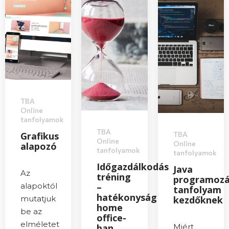
TBA
Online
tanfolyamok
TBA
Grafikus
TBA
Online
Online
alapozó
tanfolyamok
tanfolyamok
Időgazdálkodás
Java
Az
tréning
programozá
alapoktól
–
tanfolyam
hatékonyság
mutatjuk
kezdőknek
home
be az
office-
elméletet
ban
Miért