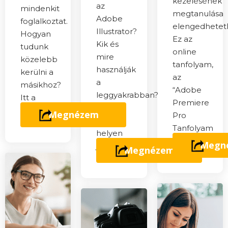
kezelésének
az
mindenkit
megtanulása
Adobe
foglalkoztat.
elengedhetetl
Illustrator?
Hogyan
Ez az
Kik és
tudunk
online
mire
közelebb
tanfolyam,
használják
kerülni a
az
a
másikhoz?
“Adobe
leggyakrabban?
Itt a
Premiere
Akkor a
megoldás!
Megnézem
Pro
legjobb
Tanfolyam
helyen
Kez
Megn
jársz!
Megnézem