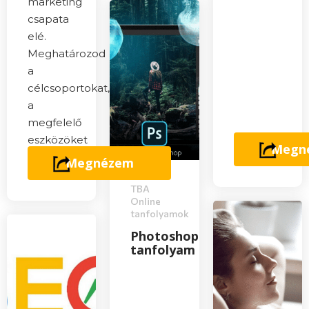
marketing
csapata
elé.
Meghatározod
a
célcsoportokat,
a
megfelelő
eszközöket
Megn
haszná
Megnézem
TBA
Online
tanfolyamok
Photoshop
tanfolyam