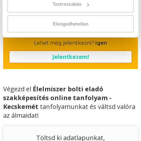
Vizsgadíj:
60 000 Ft
Testreszabás
A csoport a meghirdetett időpontban
Elengedhetetlen
biztosan indul!
Lehet még jelentkezni?
Igen
Jelentkezem!
Végezd el
Élelmiszer bolti eladó
szakképesítés online tanfolyam -
Kecskemét
tanfolyamunkat és váltsd valóra
az álmaidat!
Töltsd ki adatlapunkat,