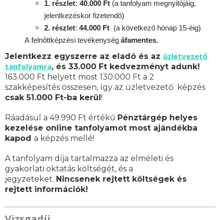
1. részlet: 40.000 Ft
(a tanfolyam megnyitójáig,
jelentkezéskor fizetendő)
2. részlet
:
4
4.000 Ft
(a következő hónap 15-éig)
A
felnőttképzési
tevékenység
áfamentes.
üzletvezető
Jelentkezz egyszerre az eladó és az
tanfolyamra
, és 33.000 Ft kedvezményt adunk!
163.000 Ft helyett most 130.000 Ft a 2
szakképesítés összesen, így az üzletvezető képzés
csak 51.000 Ft-ba kerül
!
Ráadásul a 49.990 Ft értékű
Pénztárgép helyes
kezelése online tanfolyamot most ajándékba
kapod
a képzés mellé!
A tanfolyam díja tartalmazza az elméleti és
gyakorlati oktatás költségét, és a
jegyzeteket.
Nincsenek rejtett költségek és
rejtett információk!
Vizsgadíj