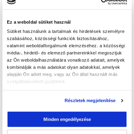
Guzmics Gréta
guzmics.greta@tanfolyam.hu
Ez a weboldal sütiket használ
+36302262580
Sütiket használunk a tartalmak és hirdetések személyre
szabásához, közösségi funkciók biztosításához,
valamint weboldalforgalmunk elemzéséhez. a közösségi
média-, hirdető- és elemező partnereinkkel megosztjuk
az Ön weboldalhasználatára vonatkozó adatait, amelyek
kombinálják a más adatokat olyan adatokkal, amelyek
" T " csoport
alapján Ön adott meg, vagy az Ön által használt más
szolgáltatásokból gyűjtöttek.
44 nap az indulásig!
Időtartam:
3 hónap
Részletek megjelenítése
Indulás időpontja:
2026-09-22
Képzés ára:
79 000 Ft
egyösszegű befizetés esetén + minden
Minden engedélyezése
hallgatónk részére ajándék Pénztárgép helyes
kezelése tanfolyam 49.990 Ft értékben!