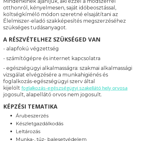
Mindenkinek ajánljuk, aki ezzel a módszerrel
otthonról, kényelmesen, saját időbeosztással,
költségkímélő módon szeretné elsajátítani az
Élelmiszer-eladó szakképesítés megszerzéséhez
szükséges tudásanyagot.
A RÉSZVÉTELHEZ SZÜKSÉGED VAN
- alapfokú végzettség
- számítógépre és internet kapcsolatra
- egészségügyi alkalmasságra: s
zakmai alkalmassági
vizsgálat elvégzésére a munkahigiénés és
foglalkozás-egészségügyi szerv által
foglalkozás-
egészségügyi szakellátó hely orvosa
kijelölt
jogosult, alapellátó orvos nem jogosult.
KÉPZÉSI TEMATIKA
Árubeszerzés
Készletgazdálkodás
Leltározás
Munka-, tűz- balesetvédelem