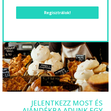
Regisztrálok!
JELENTKEZZ MOST ÉS
AJÁNDÉKBA ADUNK EGY