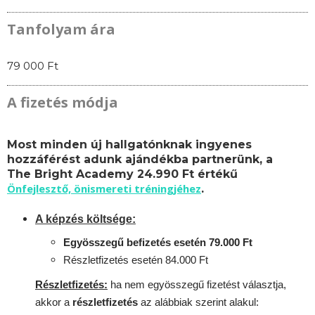
Tanfolyam ára
79 000 Ft
A fizetés módja
Most minden új hallgatónknak ingyenes
hozzáférést adunk ajándékba partnerünk, a
The Bright Academy 24.990 Ft értékű
Önfejlesztő, önismereti tréningjéhez
.
A képzés költsége:
Egyösszegű befizetés esetén 79.000 Ft
Részletfizetés esetén 84.000 Ft
Részletfizetés:
ha nem egyösszegű fizetést választja,
akkor a
részletfizetés
az alábbiak szerint alakul: