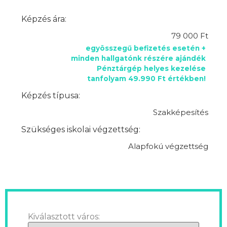
Képzés ára:
79 000 Ft
egyösszegű befizetés esetén +
minden hallgatónk részére ajándék
Pénztárgép helyes kezelése
tanfolyam 49.990 Ft értékben!
Képzés típusa:
Szakképesítés
Szükséges iskolai végzettség:
Alapfokú végzettség
Kiválasztott város: