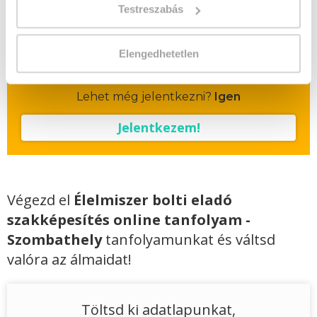
Vizsgadíj:
60 000 Ft
Testreszabás
A csoport a meghirdetett időpontban
Elengedhetetlen
biztosan indul!
Lehet még jelentkezni?
Igen
Jelentkezem!
Végezd el
Élelmiszer bolti eladó
szakképesítés online tanfolyam -
Szombathely
tanfolyamunkat és váltsd
valóra az álmaidat!
Töltsd ki adatlapunkat,