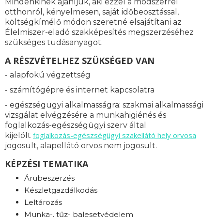
Mindenkinek ajánljuk, aki ezzel a módszerrel
otthonról, kényelmesen, saját időbeosztással,
költségkímélő módon szeretné elsajátítani az
Élelmiszer-eladó szakképesítés megszerzéséhez
szükséges tudásanyagot.
A RÉSZVÉTELHEZ SZÜKSÉGED VAN
- alapfokú végzettség
- számítógépre és internet kapcsolatra
- egészségügyi alkalmasságra: s
zakmai alkalmassági
vizsgálat elvégzésére a munkahigiénés és
foglalkozás-egészségügyi szerv által
foglalkozás-
egészségügyi szakellátó hely orvosa
kijelölt
jogosult, alapellátó orvos nem jogosult.
KÉPZÉSI TEMATIKA
Árubeszerzés
Készletgazdálkodás
Leltározás
Munka-, tűz- balesetvédelem