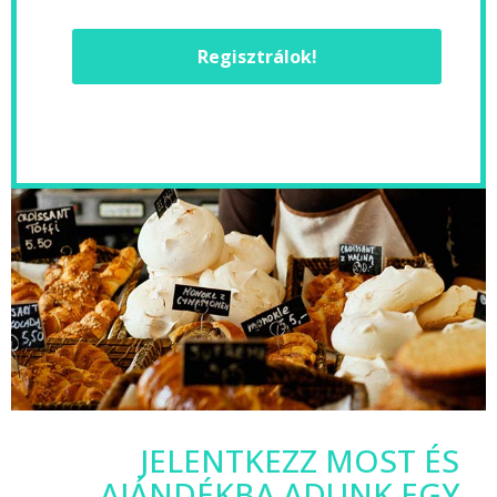
Regisztrálok!
JELENTKEZZ MOST ÉS
AJÁNDÉKBA ADUNK EGY