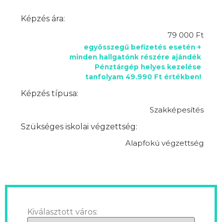
Képzés ára:
79 000 Ft
egyösszegű befizetés esetén +
minden hallgatónk részére ajándék
Pénztárgép helyes kezelése
tanfolyam 49.990 Ft értékben!
Képzés típusa:
Szakképesítés
Szükséges iskolai végzettség:
Alapfokú végzettség
Kiválasztott város: