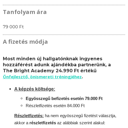
Tanfolyam ára
79 000 Ft
A fizetés módja
Most minden új hallgatónknak ingyenes
hozzáférést adunk ajándékba partnerünk, a
The Bright Academy 24.990 Ft értékű
Önfejlesztő, önismereti tréningjéhez
.
A képzés költsége:
Egyösszegű befizetés esetén 79.000 Ft
Részletfizetés esetén 84.000 Ft
Részletfizetés:
ha nem egyösszegű fizetést választja,
akkor a
részletfizetés
az alábbiak szerint alakul: