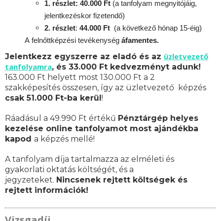
1. részlet: 40.000 Ft
(a tanfolyam megnyitójáig,
jelentkezéskor fizetendő)
2. részlet
:
4
4.000 Ft
(a következő hónap 15-éig)
A
felnőttképzési
tevékenység
áfamentes.
üzletvezető
Jelentkezz egyszerre az eladó és az
tanfolyamra
, és 33.000 Ft kedvezményt adunk!
163.000 Ft helyett most 130.000 Ft a 2
szakképesítés összesen, így az üzletvezető képzés
csak 51.000 Ft-ba kerül
!
Ráadásul a 49.990 Ft értékű
Pénztárgép helyes
kezelése online tanfolyamot most ajándékba
kapod
a képzés mellé!
A tanfolyam díja tartalmazza az elméleti és
gyakorlati oktatás költségét, és a
jegyzeteket.
Nincsenek rejtett költségek és
rejtett információk!
Vizsgadíj