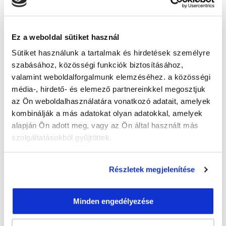
Guzmics Gréta
guzmics.greta@tanfolyam.hu
Ez a weboldal sütiket használ
+36302262580
Sütiket használunk a tartalmak és hirdetések személyre
szabásához, közösségi funkciók biztosításához,
valamint weboldalforgalmunk elemzéséhez. a közösségi
média-, hirdető- és elemező partnereinkkel megosztjuk
az Ön weboldalhasználatára vonatkozó adatait, amelyek
kombinálják a más adatokat olyan adatokkal, amelyek
" T " csoport
alapján Ön adott meg, vagy az Ön által használt más
szolgáltatásokból gyűjtöttek.
46 nap az indulásig!
Időtartam:
3 hónap
Részletek megjelenítése
Indulás időpontja:
2026-09-22
Képzés ára:
79 000 Ft
egyösszegű befizetés esetén + minden
Minden engedélyezése
hallgatónk részére ajándék Pénztárgép helyes
kezelése tanfolyam 49.990 Ft értékben!