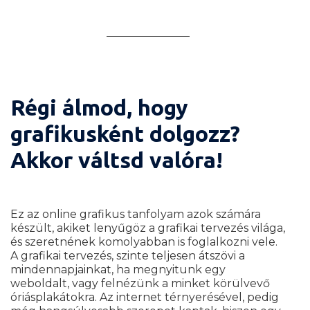
Mi szükséges a kurzus elkezdéséhez?
Régi álmod, hogy
grafikusként dolgozz?
Akkor váltsd valóra!
Ez az online grafikus tanfolyam azok számára
készült, akiket lenyűgöz a grafikai tervezés világa,
és szeretnének komolyabban is foglalkozni vele.
A grafikai tervezés, szinte teljesen átszövi a
mindennapjainkat, ha megnyitunk egy
weboldalt, vagy felnézünk a minket körülvevő
óriásplakátokra. Az internet térnyerésével, pedig