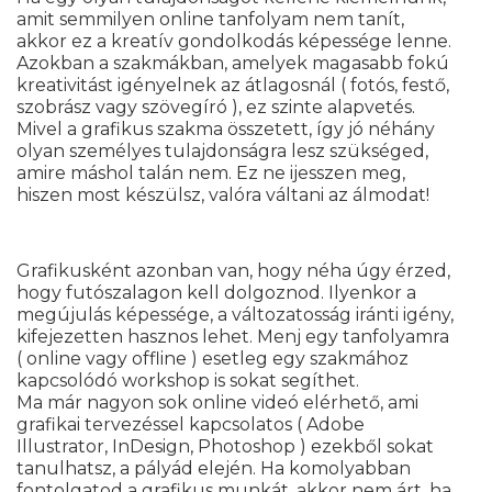
amit semmilyen online tanfolyam nem tanít,
akkor ez a kreatív gondolkodás képessége lenne.
Azokban a szakmákban, amelyek magasabb fokú
kreativitást igényelnek az átlagosnál ( fotós, festő,
szobrász vagy szövegíró ), ez szinte alapvetés.
Mivel a grafikus szakma összetett, így jó néhány
olyan személyes tulajdonságra lesz szükséged,
amire máshol talán nem. Ez ne ijesszen meg,
hiszen most készülsz, valóra váltani az álmodat!
Grafikusként azonban van, hogy néha úgy érzed,
hogy futószalagon kell dolgoznod. Ilyenkor a
megújulás képessége, a változatosság iránti igény,
kifejezetten hasznos lehet. Menj egy tanfolyamra
( online vagy offline ) esetleg egy szakmához
kapcsolódó workshop is sokat segíthet.
Ma már nagyon sok online videó elérhető, ami
grafikai tervezéssel kapcsolatos ( Adobe
Illustrator, InDesign, Photoshop ) ezekből sokat
tanulhatsz, a pályád elején. Ha komolyabban
fontolgatod a grafikus munkát, akkor nem árt, ha