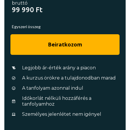
bruttó
99 990 Ft
Egyszeri összeg
Beiratkozom
Legjobb ár-érték arány a piacon
A kurzus örökre a tulajdonodban marad
A tanfolyam azonnal indul
Időkorlát nélküli hozzáférés a
tanfolyamhoz
Személyes jelenlétet nem igényel