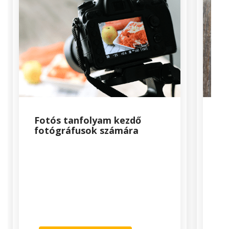
Fotós tanfolyam kezdő
Mi
fotógráfusok számára
ta