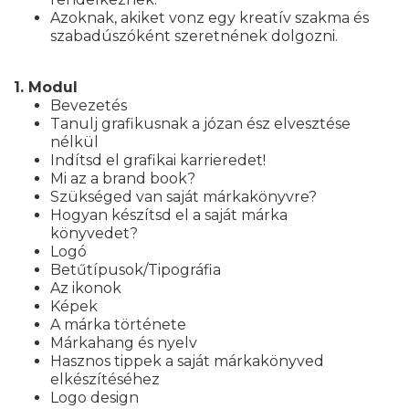
Azoknak, akiket vonz egy kreatív szakma és
szabadúszóként szeretnének dolgozni.
1. Modul
Bevezetés
Tanulj grafikusnak a józan ész elvesztése
nélkül
Indítsd el grafikai karrieredet!
Mi az a brand book?
Szükséged van saját márkakönyvre?
Hogyan készítsd el a saját márka
könyvedet?
Logó
Betűtípusok/Tipográfia
Az ikonok
Képek
A márka története
Márkahang és nyelv
Hasznos tippek a saját márkakönyved
elkészítéséhez
Logo design