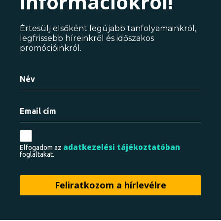
információkról!
Értesülj elsőként legújabb tanfolyamainkról,
legfrissebb híreinkről és időszakos
promócióinkról.
adatkezelési tájékoztatóban
Elfogadom az
foglaltakat.