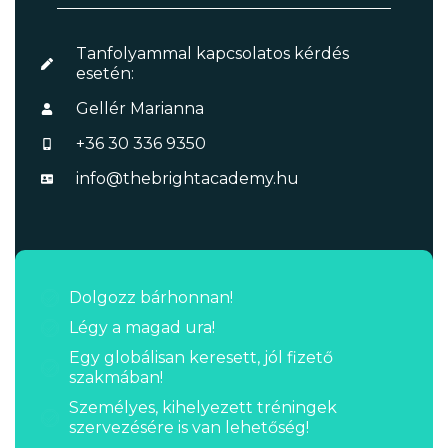
Tanfolyammal kapcsolatos kérdés
esetén:
Gellér Marianna
+36 30 336 9350
info@thebrightacademy.hu
Dolgozz bárhonnan!
Légy a magad ura!
Egy globálisan keresett, jól fizető
szakmában!
Személyes, kihelyezett tréningek
szervezésére is van lehetőség!