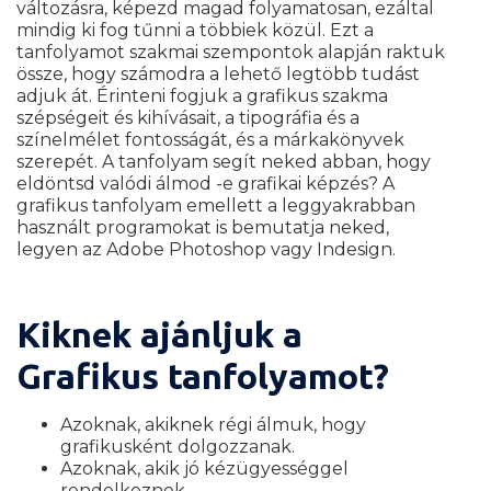
változásra, képezd magad folyamatosan, ezáltal
mindig ki fog tűnni a többiek közül. Ezt a
tanfolyamot szakmai szempontok alapján raktuk
össze, hogy számodra a lehető legtöbb tudást
adjuk át. Érinteni fogjuk a grafikus szakma
szépségeit és kihívásait, a tipográfia és a
színelmélet fontosságát, és a márkakönyvek
szerepét. A tanfolyam segít neked abban, hogy
eldöntsd valódi álmod -e grafikai képzés? A
grafikus tanfolyam emellett a leggyakrabban
használt programokat is bemutatja neked,
legyen az Adobe Photoshop vagy Indesign.
Kiknek ajánljuk a
Grafikus tanfolyamot?
Azoknak, akiknek régi álmuk, hogy
grafikusként dolgozzanak.
Azoknak, akik jó kézügyességgel
rendelkeznek.