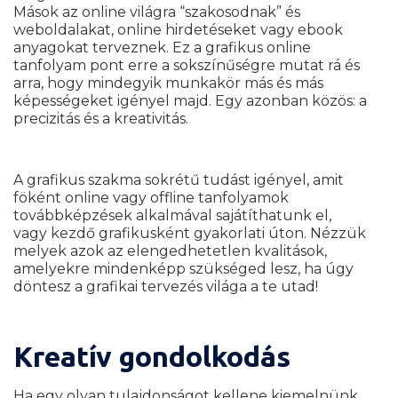
Mások az online világra “szakosodnak” és
weboldalakat, online hirdetéseket vagy ebook
anyagokat terveznek. Ez a grafikus online
tanfolyam pont erre a sokszínűségre mutat rá és
arra, hogy mindegyik munkakör más és más
képességeket igényel majd. Egy azonban közös: a
precizitás és a kreativitás.
A grafikus szakma sokrétű tudást igényel, amit
föként online vagy offline tanfolyamok
továbbképzések alkalmával sajátíthatunk el,
vagy kezdő grafikusként gyakorlati úton. Nézzük
melyek azok az elengedhetetlen kvalitások,
amelyekre mindenképp szükséged lesz, ha úgy
döntesz a grafikai tervezés világa a te utad!
Kreatív gondolkodás
Ha egy olyan tulajdonságot kellene kiemelnünk,