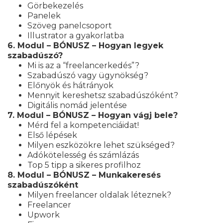
Görbekezelés
Panelek
Szöveg panelcsoport
Illustrator a gyakorlatba
6. Modul – BÓNUSZ – Hogyan legyek
szabadúszó?
Mi is az a “freelancerkedés”?
Szabadúszó vagy ügynökség?
Előnyök és hátrányok
Mennyit kereshetsz szabadúszóként?
Digitális nomád jelentése
7. Modul – BÓNUSZ – Hogyan vágj bele?
Mérd fel a kompetenciáidat!
Első lépések
Milyen eszközökre lehet szükséged?
Adókötelesség és számlázás
Top 5 tipp a sikeres profilhoz
8. Modul – BÓNUSZ – Munkakeresés
szabadúszóként
Milyen freelancer oldalak léteznek?
Freelancer
Upwork