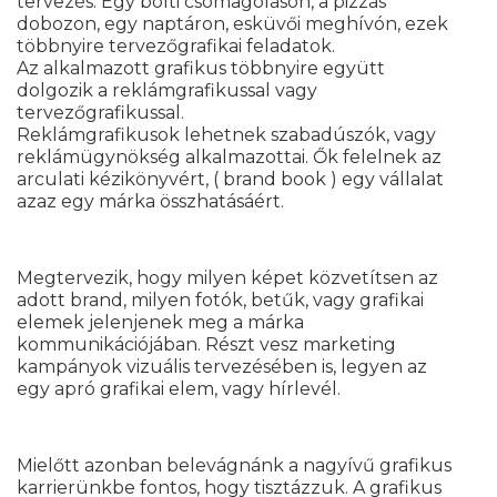
tervezés. Egy bolti csomagoláson, a pizzás
dobozon, egy naptáron, esküvői meghívón, ezek
többnyire tervezőgrafikai feladatok.
Az alkalmazott grafikus többnyire együtt
dolgozik a reklámgrafikussal vagy
tervezőgrafikussal.
Reklámgrafikusok lehetnek szabadúszók, vagy
reklámügynökség alkalmazottai. Ők felelnek az
arculati kézikönyvért, ( brand book ) egy vállalat
azaz egy márka összhatásáért.
Megtervezik, hogy milyen képet közvetítsen az
adott brand, milyen fotók, betűk, vagy grafikai
elemek jelenjenek meg a márka
kommunikációjában. Részt vesz marketing
kampányok vizuális tervezésében is, legyen az
egy apró grafikai elem, vagy hírlevél.
Mielőtt azonban belevágnánk a nagyívű grafikus
karrierünkbe fontos, hogy tisztázzuk. A grafikus