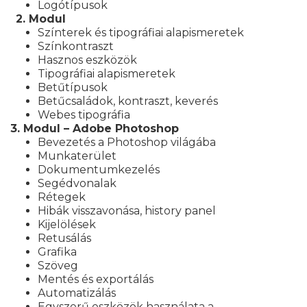
Logótípusok
2. Modul
Színterek és tipográfiai alapismeretek
Színkontraszt
Hasznos eszközök
Tipográfiai alapismeretek
Betűtípusok
Betűcsaládok, kontraszt, keverés
Webes tipográfia
3. Modul – Adobe Photoshop
Bevezetés a Photoshop világába
Munkaterület
Dokumentumkezelés
Segédvonalak
Rétegek
Hibák visszavonása, history panel
Kijelölések
Retusálás
Grafika
Szöveg
Mentés és exportálás
Automatizálás
Egyszerű eszközök használata a