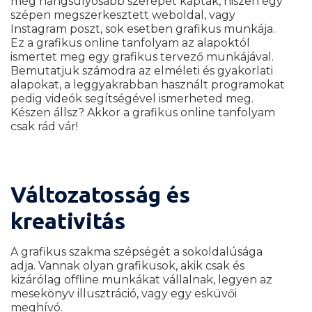
még hangsúlyosabb szerepet kaptak, hiszen egy
szépen megszerkesztett weboldal, vagy
Instagram poszt, sok esetben grafikus munkája.
Ez a grafikus online tanfolyam az alapoktól
ismertet meg egy grafikus tervező munkájával.
Bemutatjuk számodra az elméleti és gyakorlati
alapokat, a leggyakrabban használt programokat
pedig videók segítségével ismerheted meg.
Készen állsz? Akkor a grafikus online tanfolyam
csak rád vár!
Változatosság és
kreativitás
A grafikus szakma szépségét a sokoldalúsága
adja. Vannak olyan grafikusok, akik csak és
kizárólag offline munkákat vállalnak, legyen az
mesekönyv illusztráció, vagy egy esküvői
meghívó.