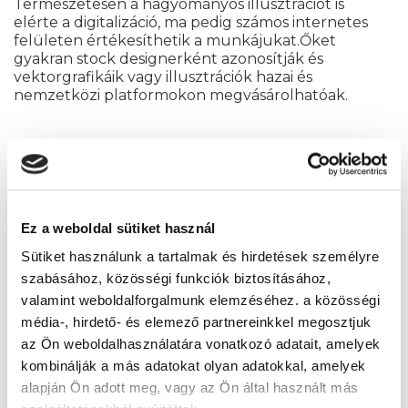
Természetesen a hagyományos illusztrációt is
elérte a digitalizáció, ma pedig számos internetes
felületen értékesíthetik a munkájukat.Őket
gyakran stock designerként azonosítják és
vektorgrafikáik vagy illusztrációk hazai és
nemzetközi platformokon megvásárolhatóak.
Milyen eszközökkel
dolgozik egy grafikus?
Ez a weboldal sütiket használ
A grafikusok, többnyire három állandó
Sütiket használunk a tartalmak és hirdetések személyre
programmal dolgoznak, ez pedig az Adobe
Indesign ( kiadványszerkesztés ) az Adobe
szabásához, közösségi funkciók biztosításához,
Illustrator és az Adobe Photoshop. Ezeknek a
valamint weboldalforgalmunk elemzéséhez. a közösségi
magas szintű ismerete, elengedhetetlen ha
média-, hirdető- és elemező partnereinkkel megosztjuk
grafikai pályán szeretnél elhelyezkedni. Az Adobe
az Ön weboldalhasználatára vonatkozó adatait, amelyek
Photoshop használatát, akár nálunk is
kombinálják a más adatokat olyan adatokkal, amelyek
megtanulhatod, az Adobe Photoshop tanfolyam
keretein belül. Az Adobe Photoshop főként
alapján Ön adott meg, vagy az Ön által használt más
képszerkesztéskor, vagy képek utómunkájára