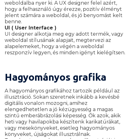
weboldalba nyer ki. A UX designer felel azért,
hogy a felhasználó úgy érezze, pozitív élményt
jelent számára a weboldal, és jó benyomást kelt
benne.
UI ( User Interface )
UI designer alkotja meg egy adott termék, vagy
weboldal stílusának alapjait, megtervezi az
alapelemeket, hogy a végén a weboldal
reszponzív legyen, és minden igényt kielégítsen.
Hagyományos grafika
A hagyományos grafikához tartozik például az
illusztráció. Sokan szeretnek inkább a kevésbé
digitális vonalon mozogni, amihez
elengedhetetlen a jó kézügyesség a magas
szintű emberábrázolási képesség. Ők azok, akik
heti vagy havilapokba készítenk karikatúrákat,
vagy mesekönyveket, esetleg hagyományos
könyveket, újságokat illusztrálnak.