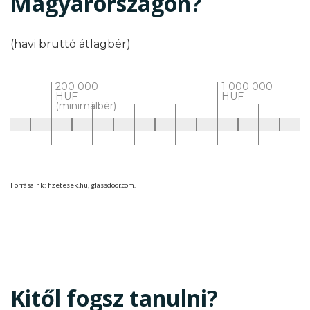
Magyarországon?
(havi bruttó átlagbér)
200 000
1 000 000
HUF
HUF
(minimálbér)
Forrásaink: fizetesek.hu, glassdoor.com.
Kitől fogsz tanulni?