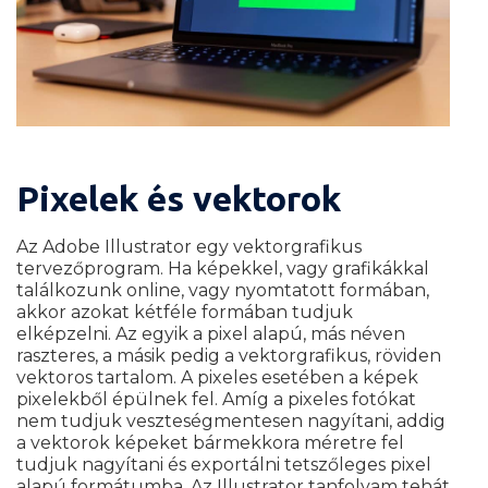
Pixelek és vektorok
Az Adobe Illustrator egy vektorgrafikus
tervezőprogram. Ha képekkel, vagy grafikákkal
találkozunk online, vagy nyomtatott formában,
akkor azokat kétféle formában tudjuk
elképzelni. A
z egyik a pixel alapú, más néven
raszteres, a másik pedig a vektorgrafikus, röviden
vektoros tartalom. A pixeles esetében a képek
pixelekből épülnek fel. Amíg a pixeles fotókat
nem tudjuk veszteségmentesen nagyítani, addig
a vektorok képeket bármekkora méretre fel
tudjuk nagyítani és exportálni tetszőleges pixel
alapú formátumba. Az Illustrator tanfolyam tehát