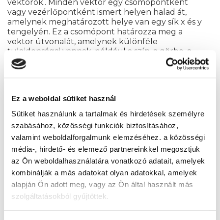
vektorok.
.
Minden vektor egy csomópontként
vagy vezérlőpontként ismert helyen halad át,
amelynek meghatározott helye van egy sík x és y
tengelyén. Ez a csomópont határozza meg a
vektor útvonalát, amelynek különféle
tulajdonságai vannak, például a szín, a görbe, a
kitöltés, az alak és a vastagság. A vektorok
helyzete matematikai képletekkel kapcsolható
össze egymással, amelyek pontosan
újraszámolják helyzetüket, amikor egy képet
Ez a weboldal sütiket használ
átméreteznek.
Sütiket használunk a tartalmak és hirdetések személyre
szabásához, közösségi funkciók biztosításához,
valamint weboldalforgalmunk elemzéséhez. a közösségi
média-, hirdető- és elemező partnereinkkel megosztjuk
az Ön weboldalhasználatára vonatkozó adatait, amelyek
kombinálják a más adatokat olyan adatokkal, amelyek
alapján Ön adott meg, vagy az Ön által használt más
szolgáltatásokból gyűjtöttek.