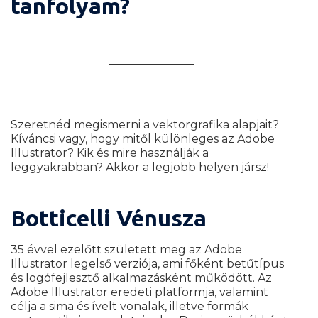
tanfolyam?
Mi szükséges a kurzus elkezdéséhez?
Szeretnéd megismerni a vektorgrafika alapjait?
Kíváncsi vagy, hogy mitől különleges az Adobe
Illustrator? Kik és mire használják a
leggyakrabban? Akkor a legjobb helyen jársz!
Botticelli Vénusza
35 évvel ezelőtt született meg az Adobe
Illustrator legelső verziója, ami főként betűtípus
és logófejlesztő alkalmazásként működött.
Az
Adobe Illustrator eredeti platformja, valamint
célja a sima és ívelt vonalak, illetve formák