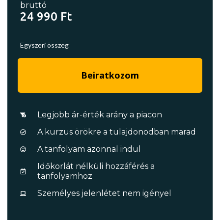
bruttó
24 990 Ft
Egyszeri összeg
Beiratkozom
Legjobb ár-érték arány a piacon
A kurzus örökre a tulajdonodban marad
A tanfolyam azonnal indul
Időkorlát nélküli hozzáférés a
tanfolyamhoz
Személyes jelenlétet nem igényel