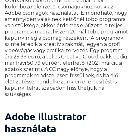
szoftverkölcsönzőként funckionál, ahol
különböző előfizetői csomagokhoz kötik az
Adobe csomagok használatát. Elmondható, hogy
amennyiben valakinek kettőnél több programra
van szüksége, akkor érdemes előfizetni a teljes
programcsomagra, hiszen 20-nál több programot
kapunk meg a csomag részeként. A programok
szinte lefedik a kreatív szakmát, legyen a profi
videóvágás vagy grafikai tervezés.
Egy program
ára 25,39 euró, a teljes Creative Cloud pakk pedig
már havi 50,79 euróért elérhető. (2021 márciusi
adatok szerint). A CC nagy előnye, hogy a
programok rendszeresen frissülnek, és ha élő
előfizetéssel rendelkezünk erről értesítést is
kapunk, tehát szabadon frissíthetjük ha
szükséges.
Adobe Illustrator
használata