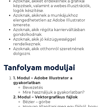
Azoknak, akiket érdekelnek a grafikai
képzések, valamint a webes illusztrációk,
logók készítése.
Azoknak, akiknek a munkájukhoz
elengedhetetlen az Adobe Illustrator
ismerete.
Azoknak, akik régóta karrierváltásban
gondolkodnak.
Azoknak, akik jó kézügyességgel
rendelkeznek.
Azoknak, akik otthonról szeretnének
dolgozni.
Tanfolyam moduljai
1. Modul – Adobe Illustrator a
gyakorlatban
Bevezetés
Mire használjuk a gyakorlatban?
2. Modul – Vektorgrafikus fájlok
Bézier – görbe
Hogyan állapítani meg egy fájlról, hogy