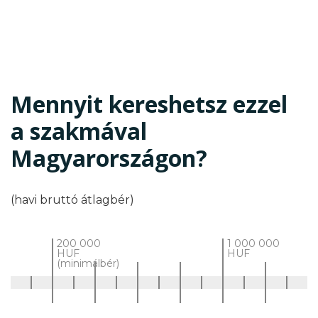
Mennyit kereshetsz ezzel
a szakmával
Magyarországon?
(havi bruttó átlagbér)
200 000
1 000 000
HUF
HUF
(minimálbér)