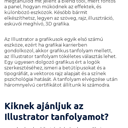
megtanulod mit jelent a blend tool, miért fontos
a panel, hogyan működnek az effektek, és
különböző eszközök. Később bármit
elkészíthetsz, legyen az szöveg, rajz, illusztráció,
esküvői meghívó, 3D grafika.
Az Illustrator a grafikusok egyik első számú
eszköze, ezért ha grafikai karrierben
gondolkozol, akkor grafikus tanfolyam mellett,
az Illustrator tanfolyam tökéletes választás lehet.
Egy ügyesen dolgozó grafikus ért a logók
szerkesztéséhez, ismeri a betűtípusokat és a
tipográfiát, a vektoros rajz alapjait és a színek
pszichológiai hatását. A tanfolyam elvégzése után
háromnyelvű certifikátot állítunk ki számodra.
Kiknek ajánljuk az
Illustrator tanfolyamot?