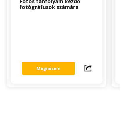
Fotós tanfolyam kezdő
Mi
fotógráfusok számára
ta
Megnézem