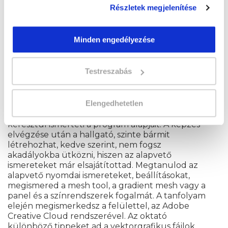
Részletek megjelenítése
Minden engedélyezése
Miért hasznos az Adobe
Testreszabás
Illustrator tanfolyam?
Elengedhetetlen
Az Adobe Illustrator tanfolyam, nyolc modulon
keresztül ismerteti a program alapjait. A képzés
elvégzése után a hallgató, szinte bármit
létrehozhat, kedve szerint, nem fogsz
akadályokba ütközni, hiszen az alapvető
ismereteket már elsajátítottad. Megtanulod az
alapvető nyomdai ismereteket, beállításokat,
megismered a mesh tool, a gradient mesh vagy a
panel és a színrendszerek fogalmát. A tanfolyam
elején megismerkedsz a felülettel, az Adobe
Creative Cloud rendszerével. Az oktató
különböző tippeket ad a vektorgrafikus fájlok