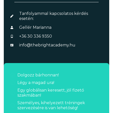
Tanfolyammal kapcsolatos kérdés
esetén:
Gellér Marianna
+36 30 336 9350
info@thebrightacademy.hu
Dolgozz bárhonnan!
Légy a magad ura!
Egy globálisan keresett, jól fizető
szakmában!
Személyes, kihelyezett tréningek
szervezésére is van lehetőség!