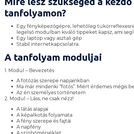
Mire lesz szükséged a kezdő
tanfolyamon?
Egy fényképezőgépre, lehetőleg tükörreflexesre
legelső modulban kiváló tippeket kapsz, ami segí
Egy laptop vagy asztali gép
Stabil internetkapcsolatra.
A tanfolyam moduljai
1. Modul – Bevezetés
A fotózás szerepe napjainkban
Ma már mindenki “fotós”. Miért érdemes mégis b
Az én személyes történetem
2. Modul – Láss, ne csak nézz!
A látás alapjai
A képalkotás folyamata
A fény szerepe és fajtái
A napfény
A színhőmérséklet