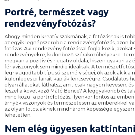
Portré, természet vagy
rendezvényfotózás?
Ahogy minden kreatív szakmának, a fotózásnak is több
az egyik legnépszerűbb a rendezvényfotózás, azon bel
fotózás. Aki rendezvény fotózással foglalkozik, azokat
rendezvényekre, különböző szórakozóhelyekre. Term
megvan a pozitív és negatív oldala, hiszen gyakori az é
fényviszonyok sem mindig ideálisak.
A természetfotóso
legnyugodtabb típusú személyiségei, ők azok akik a nö
különleges pillanait kapják lencsevégre. Csodálatos he
olyan állatokat láthatsz, amit csak nagyon kevesen, és 
leszel a következő Máté Bence?
A leggyakoribb és ta
mind közül a portréfotózás. Ilyenkor fontos az emberi 
árnyék viszonyok és természetesen az emberekkel va
az olyan fotós, akinek mindhárom képessége egysze
lehetetlen.
Nem elég ügyesen kattintani,