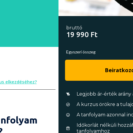
bruttó
19 990 Ft
Egyszeri összeg
Beiratko
us elkezdéséhez?
Legjobb ár-érték arány 
A kurzus örökre a tul
A tanfolyam azonnal in
tanfolyam
Időkorlát nélküli hozzá
?
tanfolyamhoz