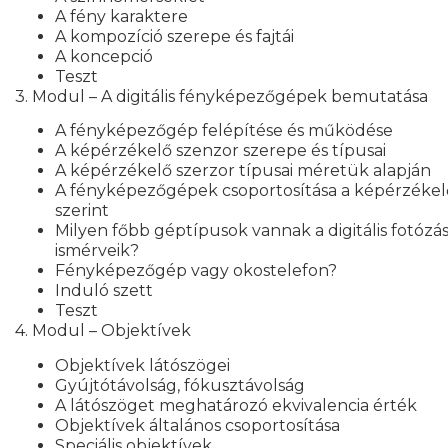
A fény karaktere
A kompozíció szerepe és fajtái
A koncepció
Teszt
3. Modul – A digitális fényképezőgépek bemutatása
A fényképezőgép felépítése és működése
A képérzékelő szenzor szerepe és típusai
A képérzékelő szerzor típusai méretük alapján
A fényképezőgépek csoportosítása a képérzékel
szerint
Milyen főbb géptípusok vannak a digitális fotózá
ismérveik?
Fényképezőgép vagy okostelefon?
Induló szett
Teszt
4. Modul – Objektívek
Objektívek látószögei
Gyújtótávolság, fókusztávolság
A látószöget meghatározó ekvivalencia érték
Objektívek általános csoportosítása
Speciális objektívek