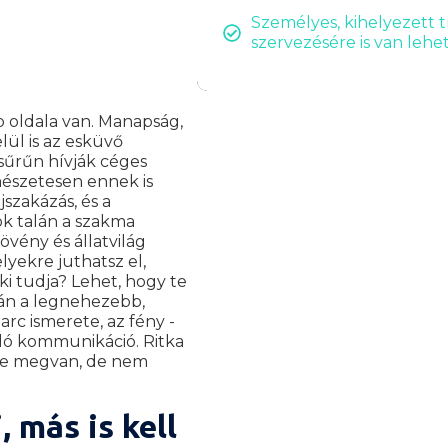
Személyes, kihelyezett 
szervezésére is van lehe
 oldala van. Manapság,
ül is az esküvő
 sűrűn hívják céges
észetesen ennek is
jszakázás, és a
k talán a szakma
vény és állatvilág
lyekre juthatsz el,
ki tudja? Lehet, hogy te
lán a legnehezebb,
arc ismerete, az fény -
ló kommunikáció. Ritka
rre megvan, de nem
 más is kell