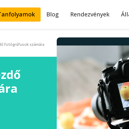
Tanfolyamok
Blog
Rendezvények
Ál
dő fotógráfusok számára
ezdő
ára