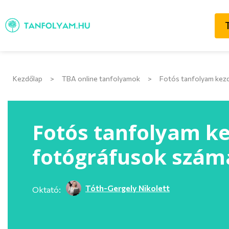
Kezdőlap
>
TBA online tanfolyamok
>
Fotós tanfolyam kez
Fotós tanfolyam k
fotógráfusok szám
Tóth-Gergely Nikolett
Oktató: