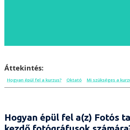
Áttekintés:
Hogyan épül fel a kurzus?
Oktató
Mi szükséges a kurz
Hogyan épül fel a(z) Fotós 
kezdő fotógráfusok számára