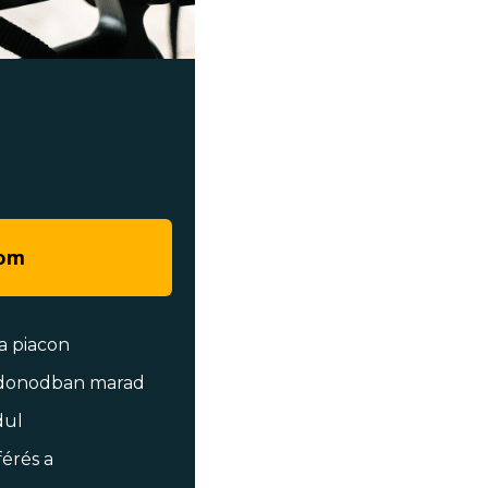
zom
a piacon
ajdonodban marad
dul
férés a