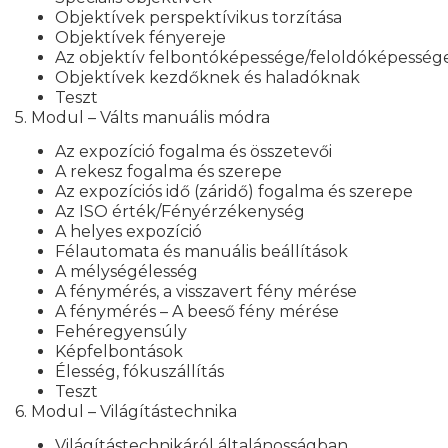
Objektívek perspektívikus torzítása
Objektívek fényereje
Az objektív felbontóképessége/feloldóképesség
Objektívek kezdőknek és haladóknak
Teszt
5. Modul – Válts manuális módra
Az expozíció fogalma és összetevői
A rekesz fogalma és szerepe
Az expozíciós idő (záridő) fogalma és szerepe
Az ISO érték/Fényérzékenység
A helyes expozíció
Félautomata és manuális beállítások
A mélységélesség
A fénymérés, a visszavert fény mérése
A fénymérés – A beeső fény mérése
Fehéregyensúly
Képfelbontások
Élesség, fókuszállítás
Teszt
6. Modul – Világítástechnika
Világítástechnikáról általánosságban