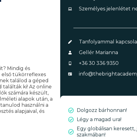
Személyes jelenlétet n
us elkezdéséhez?
Tanfolyammal kapcsolat
Gellér Marianna
+36 30 336 9350
it? Mindig és
info@thebrightacadem
 első tükörreflexes
nek találod a géped
találták ki!
Az online
dők számára készült,
 elméleti alapok után, a
gtanulod használni a
Dolgozz bárhonnan!
ztés alapjaival, és
Légy a magad ura!
Egy globálisan keresett, j
szakmában!