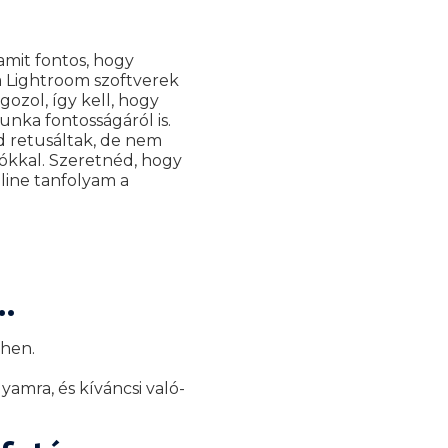
amit fontos, hogy
a Lightroom szoftverek
gozol, így kell, hogy
unka fontosságáról is.
d retusáltak, de nem
tókkal.
Szeretnéd, hogy
line tanfolyam a
.
ihen.
.
amra, és kíváncsi való-