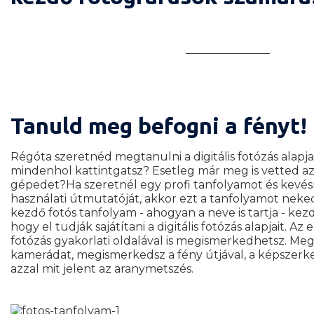
Hogyan épül fel a kurzus?
Oktató
Mi szükséges a kurz
Tanuld meg befogni a fényt!
Régóta szeretnéd megtanulni a digitális fotózás alapja
mindenhol kattintgatsz? Esetleg már meg is vetted az
gépedet?Ha szeretnél egy profi tanfolyamot és kevés
használati útmutatóját, akkor ezt a tanfolyamot neked 
kezdő fotós tanfolyam - ahogyan a neve is tartja - kez
hogy el tudják sajátítani a digitális fotózás alapjait. Az
fotózás gyakorlati oldalával is megismerkedhetsz. Me
kamerádat, megismerkedsz a fény útjával, a képszerkes
azzal mit jelent az aranymetszés.