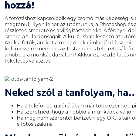
hozzá!
A fotózáshoz kapcsolódik egy csomó más képesség is, 
megtanulj. Ilyen lehet az utómunka, a Photoshop és 
részletes ismerete és a világítástechnika. A fénnyel dol
ismerd a tulajdonságait. A kurzusban lesz szó az utóm
Azok a fotók, amiket a magazinok címlapján látsz, min
kell messzire menned: az Instagram is tele retusált fo
a hobbid a munkáddá váljon? Akkor ez kezdő fotós on
tökéletes választás!
Neked szól a tanfolyam, ha…
Ha a telefonod galériájában már több ezer kép p
Ha szeretnéd, hogy a hobbid a munkáddá váljon
Ha még nem szerentél befizetni egy OKJ-s tanfoly
e fotós szakma