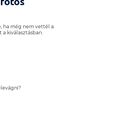
 fotós
, ha még nem vettél a
t a kiválasztásban.
elevágni?