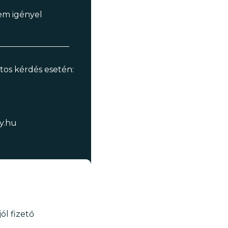
em igényel
os kérdés esetén:
y.hu
ól fizető