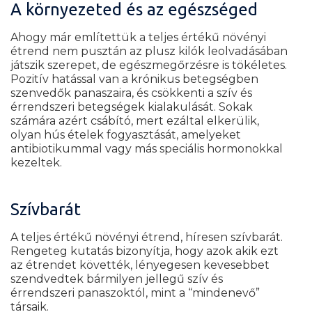
A környezeted és az egészséged
Ahogy már említettük a teljes értékű növényi
étrend nem pusztán az plusz kilók leolvadásában
játszik szerepet, de egészmegőrzésre is tökéletes.
Pozitív hatással van a krónikus betegségben
szenvedők panaszaira, és csökkenti a szív és
érrendszeri betegségek kialakulását. Sokak
számára azért csábító, mert ezáltal elkerülik,
olyan hús ételek fogyasztását, amelyeket
antibiotikummal vagy más speciális hormonokkal
kezeltek.
Szívbarát
A teljes értékű növényi étrend, híresen szívbarát.
Rengeteg kutatás bizonyítja, hogy azok akik ezt
az étrendet követték, lényegesen kevesebbet
szendvedtek bármilyen jellegű szív és
érrendszeri panaszoktól, mint a “mindenevő”
társaik.