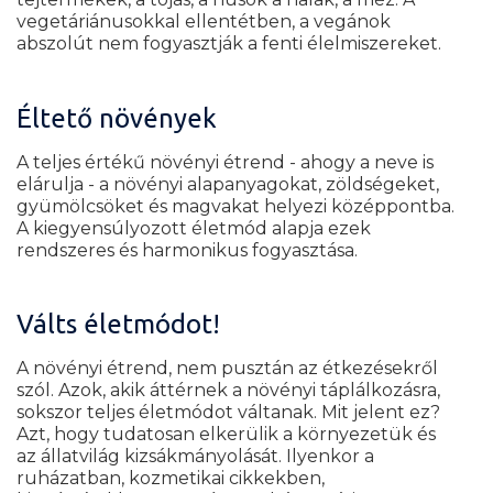
vegetáriánusokkal ellentétben, a vegánok
abszolút nem fogyasztják a fenti élelmiszereket.
Éltető növények
A teljes értékű növényi étrend - ahogy a neve is
elárulja - a növényi alapanyagokat, zöldségeket,
gyümölcsöket és magvakat helyezi középpontba.
A kiegyensúlyozott életmód alapja ezek
rendszeres és harmonikus fogyasztása.
Válts életmódot!
A növényi étrend, nem pusztán az étkezésekről
szól. Azok, akik áttérnek a növényi táplálkozásra,
sokszor teljes életmódot váltanak. Mit jelent ez?
Azt, hogy tudatosan elkerülik a környezetük és
az állatvilág kizsákmányolását. Ilyenkor a
ruházatban, kozmetikai cikkekben,