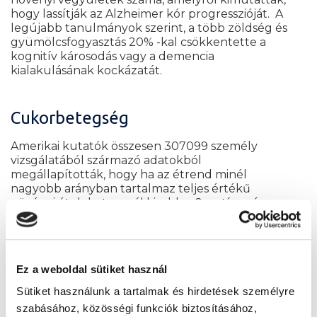
hogy lassítják az Alzheimer kór progresszióját.
A
legújabb tanulmányok szerint, a több zöldség és
gyümölcsfogyasztás 20% -kal csökkentette a
kognitív károsodás vagy a demencia
kialakulásának kockázatát.
Cukorbetegség
Amerikai kutatók összesen 307099 személy
vizsgálatából származó adatokból
megállapították, hogy ha az étrend minél
nagyobb arányban tartalmaz teljes értékű
növényi ételeket, annál kisebb a 2-es típusú
cukorbetegség kialakulásának kockázata. A
britek is hasonló eredményre jutottak.
Vizsgálatukból kiderül, hogy a vegetáriánus vagy
vegán diéta akár 37%-kal is csökkentheti a 2-es
Ez a weboldal sütiket használ
típusú cukorbetegség kialakulásának
kockázatát.
Sütiket használunk a tartalmak és hirdetések személyre
szabásához, közösségi funkciók biztosításához,
Környezeti hatások