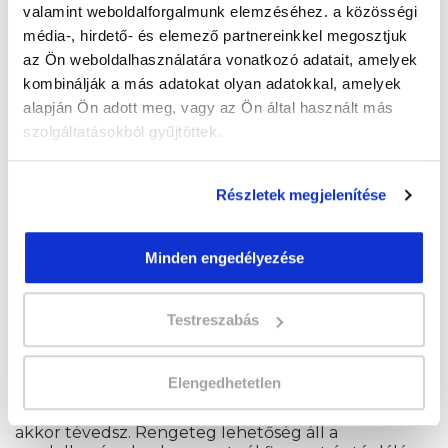
valamint weboldalforgalmunk elemzéséhez. a közösségi
média-, hirdető- és elemező partnereinkkel megosztjuk
Sokan térnek át a növényi étrendre,
környezetvédelmi megfontolásból. Az
az Ön weboldalhasználatára vonatkozó adatait, amelyek
állattenyésztés bizonyítottan hozzájárul a
kombinálják a más adatokat olyan adatokkal, amelyek
globális dinitrogén-oxid-kibocsátás 65%-hoz, a
alapján Ön adott meg, vagy az Ön által használt más
metán-kibocsátás 35–40%-hoz és a szén-dioxid-
szolgáltatásokból gyűjtöttek.
kibocsátás 9% -hoz
.
A vegán étrend, sokkal kisebb
környezeti károkat okoz, ezáltal csökkenteni
lehet a vízfelhasználást, az üvegházhatást. A
Részletek megjelenítése
növényi étrenden élőknek sokkal kisebb az
ökológiai lábnyomuk.
Minden engedélyezése
Reggeli, ebéd és vacsora
vegánként
Testreszabás
Elengedhetetlen
Ha úgy gondolod, hogy vegánként sokkal
kevesebb a lehetőséged arra, hogy jókat egyél,
akkor tévedsz. Rengeteg lehetőség áll a