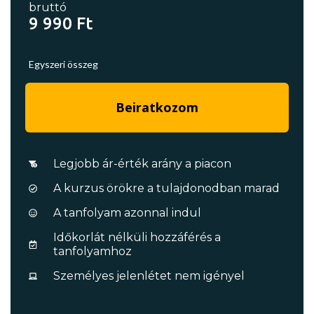
bruttó
9 990 Ft
Egyszeri összeg
Beiratkozom
Legjobb ár-érték arány a piacon
A kurzus örökre a tulajdonodban marad
A tanfolyam azonnal indul
Időkorlát nélküli hozzáférés a
tanfolyamhoz
Személyes jelenlétet nem igényel