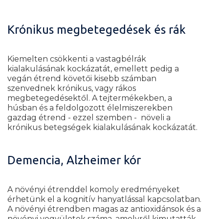
Krónikus megbetegedések és rák
Kiemelten csökkenti a vastagbélrák
kialakulásának kockázatát, emellett pedig a
vegán étrend követői kisebb számban
szenvednek krónikus, vagy rákos
megbetegedésektől.
A tejtermékekben, a
húsban és a feldolgozott élelmiszerekben
gazdag étrend - ezzel szemben - növeli a
krónikus betegségek kialakulásának kockázatát.
Demencia, Alzheimer kór
A növényi étrenddel komoly eredményeket
érhetünk el a kognitív hanyatlással kapcsolatban.
A növényi étrendben magas az antioxidánsok és a
növényi vegyületek száma, amelyről kimutatták,