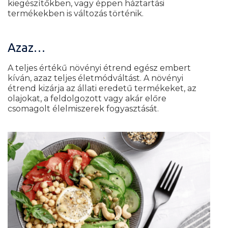
kiegészítőkben, vagy éppen háztartási
termékekben is változás történik.
Azaz…
A teljes értékű növényi étrend egész embert
kíván, azaz teljes életmódváltást. A növényi
étrend kizárja az állati eredetű termékeket, az
olajokat, a feldolgozott vagy akár előre
csomagolt élelmiszerek fogyasztását.