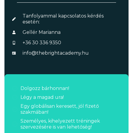
Tanfolyammal kapcsolatos kérdés
esetén:
Gellér Marianna
+36 30 336 9350
info@thebrightacademy.hu
Dolgozz bárhonnan!
Légy a magad ura!
Egy globálisan keresett, jól fizető
szakmában!
Személyes, kihelyezett tréningek
szervezésére is van lehetőség!