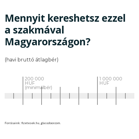
Mennyit kereshetsz ezzel
a szakmával
Magyarországon?
(havi bruttó átlagbér)
200 000
1 000 000
HUF
HUF
(minimálbér)
Forrásaink: fizetesek.hu, glassdoor.com.