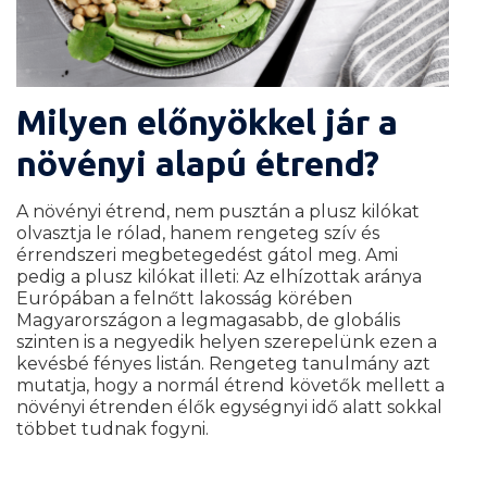
Milyen előnyökkel jár a
növényi alapú étrend?
A növényi étrend, nem pusztán a plusz kilókat
olvasztja le rólad, hanem rengeteg szív és
érrendszeri megbetegedést gátol meg. Ami
pedig a plusz kilókat illeti:
Az elhízottak aránya
Európában a felnőtt lakosság körében
Magyarországon a legmagasabb, de globális
szinten is a negyedik helyen szerepelünk ezen a
kevésbé fényes listán. Rengeteg tanulmány azt
mutatja, hogy a normál étrend követők mellett a
növényi étrenden élők egységnyi idő alatt sokkal
többet tudnak fogyni.