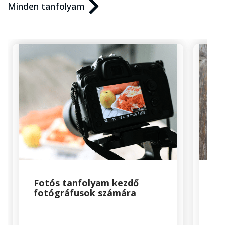
Minden tanfolyam
Fotós tanfolyam kezdő
Mi
fotógráfusok számára
ta