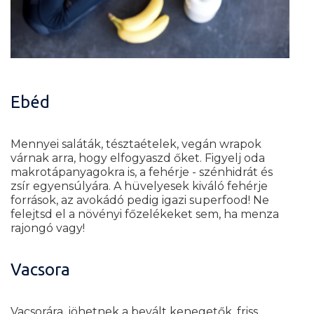
Ebéd
Mennyei saláták, tésztaételek, vegán wrapok
várnak arra, hogy elfogyaszd őket. Figyelj oda
makrotápanyagokra is, a fehérje - szénhidrát és
zsír egyensúlyára. A hüvelyesek kiváló fehérje
források, az avokádó pedig igazi superfood! Ne
felejtsd el a növényi főzelékeket sem, ha menza
rajongó vagy!
Vacsora
Vacsorára, jöhetnek a bevált kenegetők, friss