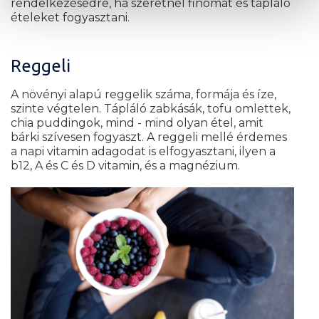
rendelkezésedre, ha szeretnél finomat és tápláló
ételeket fogyasztani.
Reggeli
A növényi alapú reggelik száma, formája és íze,
szinte végtelen. Tápláló zabkásák, tofu omlettek,
chia puddingok, mind - mind olyan étel, amit
bárki szívesen fogyaszt. A reggeli mellé érdemes
a napi vitamin adagodat is elfogyasztani, ilyen a
b12, A és C és D vitamin, és a magnézium.