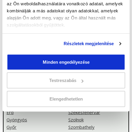
TOVÁBBI
az Ön weboldalhasználatára vonatkozó adatait, amelyek
kombinálják a más adatokat olyan adatokkal, amelyek
INFORMÁCIÓKRA VAGY
alapján Ön adott meg, vagy az Ön által használt más
szolgáltatásokból gyűjtöttek.
KÍVÁNCSI, AKKOR
VÁLASSZ AZ ALÁBBI
Részletek megjelenítése
VÁROSOK KÖZÜL!
Minden engedélyezése
Békéscsaba
Nyíregyháza
Testreszabás
Budapest
Pécs
Debrecen
Salgótarján
Dunaújváros
Sopron
Elengedhetetlen
Eger
Szeged
Érd
Székesfehérvár
Gyöngyös
Szolnok
Győr
Szombathely