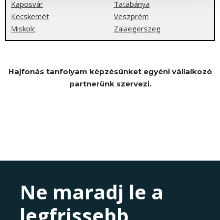
Kaposvár
Tatabánya
Kecskemét
Veszprém
Miskolc
Zalaegerszeg
Hajfonás tanfolyam képzésünket egyéni vállalkozó
partnerünk szervezi.
Ne maradj le a
legfrissebb