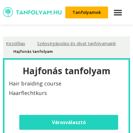
Tanfolyamok
>
Kezdőlap
Szépségápolási és divat tanfolyamaink
>
Hajfonás tanfolyam
Hajfonás tanfolyam
Hair braiding course
Haarflechtkurs
Városválasztó