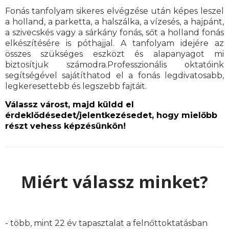
Fonás tanfolyam sikeres elvégzése után képes leszel
a holland, a parketta, a halszálka, a vízesés, a hajpánt,
a szivecskés vagy a sárkány fonás, sőt a holland fonás
elkészítésére is póthajjal. A tanfolyam idejére az
összes szükséges eszközt és alapanyagot mi
biztosítjuk számodra.Professzionális oktatóink
segítségével sajátíthatod el a fonás legdivatosabb,
legkeresettebb és legszebb fajtáit.
Válassz várost, majd küldd el
érdeklődésedet/jelentkezésedet, hogy mielőbb
részt vehess képzésünkön!
Miért válassz minket?
- több, mint 22 év tapasztalat a felnőttoktatásban