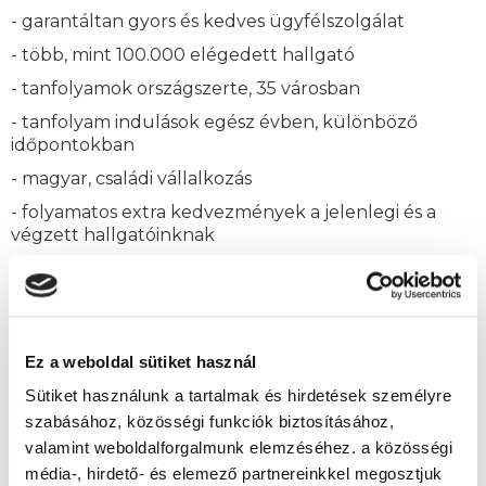
- garantáltan gyors és kedves ügyfélszolgálat
- több, mint 100.000 elégedett hallgató
- tanfolyamok országszerte, 35 városban
- tanfolyam indulások egész évben, különböző
időpontokban
- magyar, családi vállalkozás
- folyamatos extra kedvezmények a jelenlegi és a
végzett hallgatóinknak
- szakképzett, segítőkész oktatók
- online képzések
- részletfizetési lehetőség
Ez a weboldal sütiket használ
Sütiket használunk a tartalmak és hirdetések személyre
HA JELENTKEZNI
szabásához, közösségi funkciók biztosításához,
valamint weboldalforgalmunk elemzéséhez. a közösségi
SZERETNÉL, VAGY
média-, hirdető- és elemező partnereinkkel megosztjuk