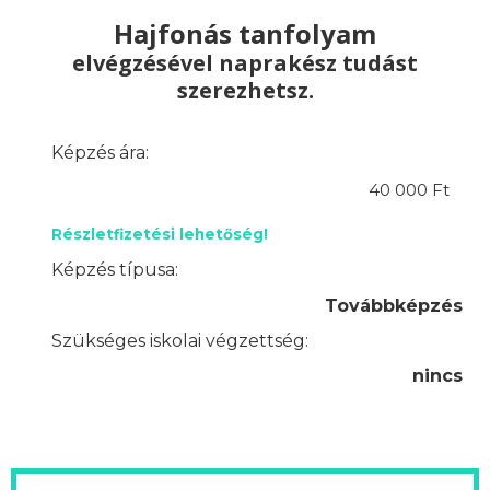
Hajfonás tanfolyam
elvégzésével naprakész tudást
szerezhetsz.
Képzés ára:
40 000 Ft
Részletfizetési lehetőség!
Képzés típusa:
Továbbképzés
Szükséges iskolai végzettség:
nincs