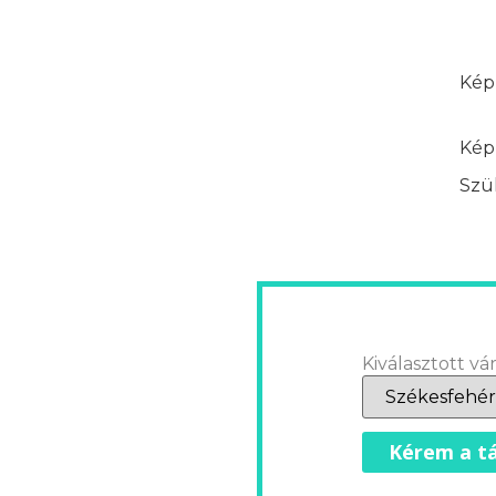
Képz
Képz
Szük
Kiválasztott vár
Kérem a tá