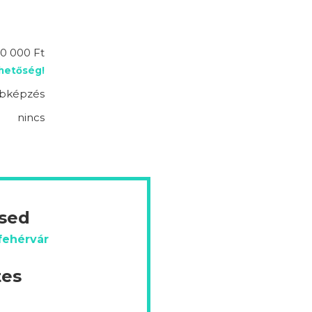
0 000 Ft
ehetőség!
bképzés
nincs
ésed
fehérvár
tes