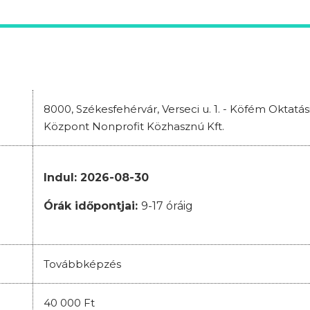
8000, Székesfehérvár, Verseci u. 1. - Köfém Oktatá
Központ Nonprofit Közhasznú Kft.
Indul: 2026-08-30
Órák időpontjai:
9-17 óráig
Továbbképzés
40 000 Ft