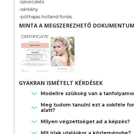
-szivecskés
-sárkány
-póthajas holland fonás.
MINTA A MEGSZEREZHETŐ DOKUMENTU
GYAKRAN ISMÉTELT KÉRDÉSEK
Modellre szükség van a tanfolyamo
Meg tudom tanulni ezt a sokféle fo
alatt?
Milyen végzettséget ad a képzés?
Mit írjak utaláskor a közleménybe?