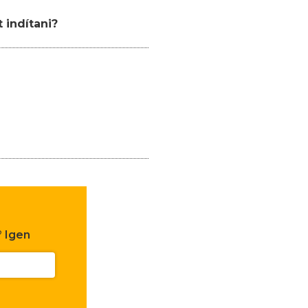
 indítani?
?
Igen