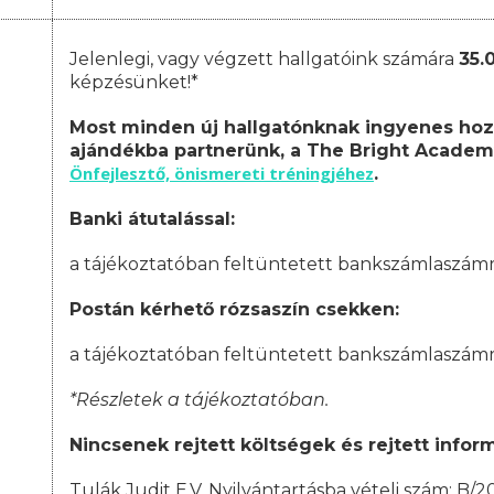
Jelenlegi, vagy végzett hallgatóink számára
35.
képzésünket!*
Most minden új hallgatónknak ingyenes hoz
ajándékba partnerünk, a The Bright Academ
Önfejlesztő, önismereti tréningjéhez
.
Banki átutalással:
a tájékoztatóban feltüntetett bankszámlaszám
Postán kérhető rózsaszín csekken:
a tájékoztatóban feltüntetett bankszámlaszám
*Részletek a tájékoztatóban.
Nincsenek rejtett költségek és rejtett infor
Tulák Judit E.V. Nyilvántartásba vételi szám: B