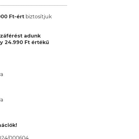
000 Ft-ért
biztosítjuk
záférést adunk
y 24.990 Ft értékű
ra
ra
mációk!
/2024/000604