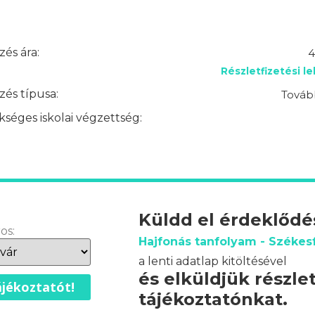
és ára:
4
Részletfizetési l
és típusa:
Továb
séges iskolai végzettség:
Küldd el érdeklőd
os:
Hajfonás tanfolyam - Székes
a lenti adatlap kitöltésével
és elküldjük részle
jékoztatót!
tájékoztatónkat.