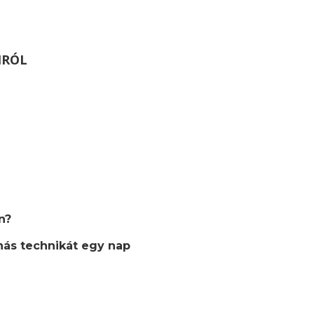
MRÓL
n?
nás technikát egy nap