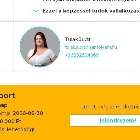
Ezzel a képzéssel tudok vállalkozást
Tulák Judit
tulak.judit@tanfolyam.hu
+36202504069
oport
nap
Lehet még jelentkezni
ontja:
2026-08-30
Jelentkezem!
0 000 Ft
ési lehetőség!