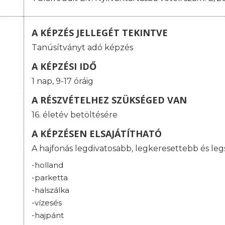
A KÉPZÉS JELLEGÉT TEKINTVE
Tanúsítványt adó képzés
A KÉPZÉSI IDŐ
1 nap, 9-17 óráig
A RÉSZVÉTELHEZ SZÜKSÉGED VAN
16. életév betöltésére
A KÉPZÉSEN ELSAJÁTÍTHATÓ
A hajfonás legdivatosabb, legkeresettebb és legs
-holland
-parketta
-halszálka
-vízesés
-hajpánt