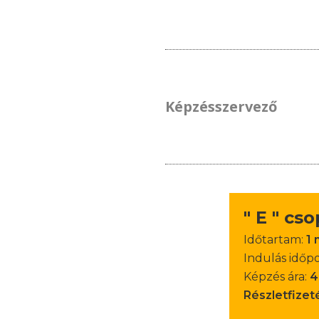
Képzésszervező
" E " cs
Időtartam:
1 
Indulás időp
Képzés ára:
4
Részletfizet