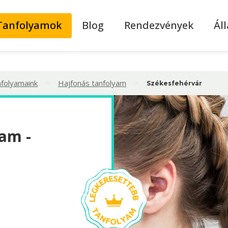
Tanfolyamok
Blog
Rendezvények
Ál
>
>
nfolyamaink
Hajfonás tanfolyam
Székesfehérvár
am -