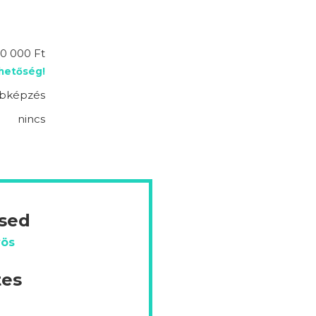
0 000 Ft
ehetőség!
bképzés
nincs
ésed
yös
tes