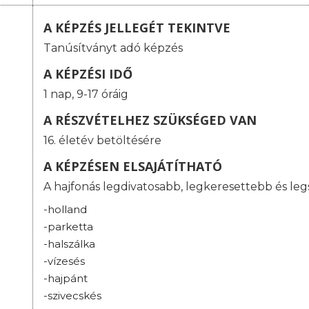
A KÉPZÉS JELLEGÉT TEKINTVE
Tanúsítványt adó képzés
A KÉPZÉSI IDŐ
1 nap, 9-17 óráig
A RÉSZVÉTELHEZ SZÜKSÉGED VAN
16. életév betöltésére
A KÉPZÉSEN ELSAJÁTÍTHATÓ
A hajfonás legdivatosabb, legkeresettebb és legs
-holland
-parketta
-halszálka
-vízesés
-hajpánt
-szivecskés