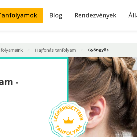
Tanfolyamok
Blog
Rendezvények
Ál
>
>
nfolyamaink
Hajfonás tanfolyam
Gyöngyös
am -