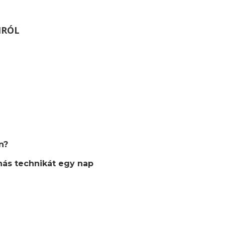
MRÓL
n?
nás technikát egy nap