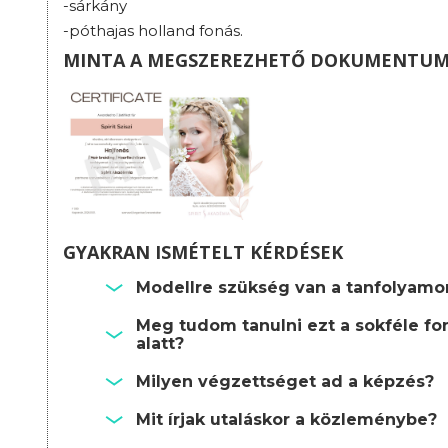
-sárkány
-póthajas holland fonás.
MINTA A MEGSZEREZHETŐ DOKUMENTU
GYAKRAN ISMÉTELT KÉRDÉSEK
Modellre szükség van a tanfolyamo
Meg tudom tanulni ezt a sokféle fo
alatt?
Milyen végzettséget ad a képzés?
Mit írjak utaláskor a közleménybe?