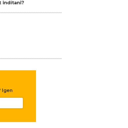
 indítani?
?
Igen