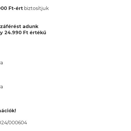
000 Ft-ért
biztosítjuk
záférést adunk
y 24.990 Ft értékű
ra
ra
mációk!
/2024/000604