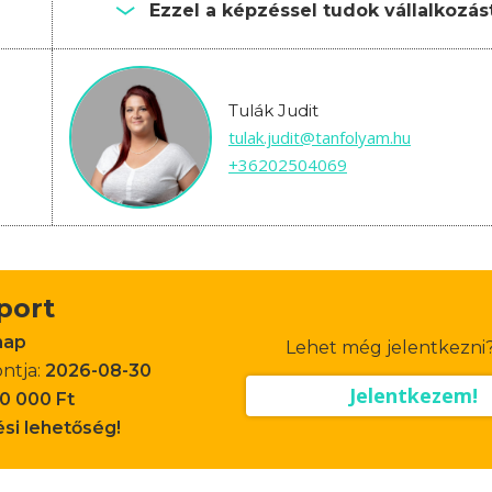
Ezzel a képzéssel tudok vállalkozást
Tulák Judit
tulak.judit@tanfolyam.hu
+36202504069
oport
nap
Lehet még jelentkezni
ontja:
2026-08-30
Jelentkezem!
0 000 Ft
ési lehetőség!