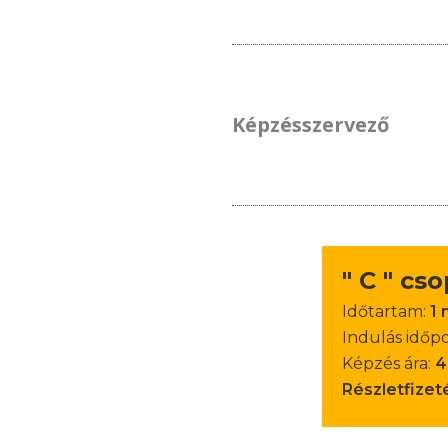
Képzésszervező
" C " cs
Időtartam:
1 
Indulás időp
Képzés ára:
4
Részletfizet