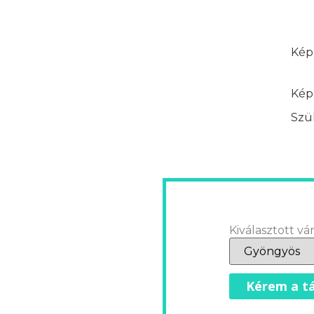
Képz
Képz
Szük
Kiválasztott vár
Kérem a tá