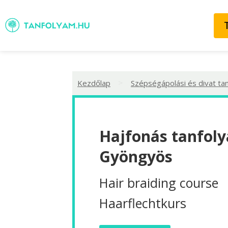
>
Kezdőlap
Szépségápolási és divat ta
Hajfonás tanfoly
Gyöngyös
Hair braiding course
Haarflechtkurs