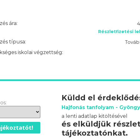
és ára:
4
Részletfizetési l
és típusa:
Továb
séges iskolai végzettség:
Küldd el érdeklőd
os:
Hajfonás tanfolyam - Gyöng
a lenti adatlap kitöltésével
és elküldjük részle
jékoztatót!
tájékoztatónkat.