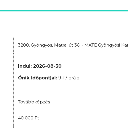
3200, Gyöngyös, Mátrai út 36. - MATE Gyöngyösi K
Indul: 2026-08-30
Órák időpontjai:
9-17 óráig
Továbbképzés
40 000 Ft