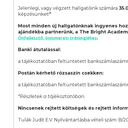
Jelenlegi, vagy végzett hallgatóink számára
35.
képzésünket!*
Most minden új hallgatónknak ingyenes hoz
ajándékba partnerünk, a The Bright Academ
Önfejlesztő, önismereti tréningjéhez
.
Banki átutalással:
a tájékoztatóban feltüntetett bankszámlaszám
Postán kérhető rózsaszín csekken:
a tájékoztatóban feltüntetett bankszámlaszám
*Részletek a tájékoztatóban.
Nincsenek rejtett költségek és rejtett infor
Tulák Judit E.V. Nyilvántartásba vételi szám: B