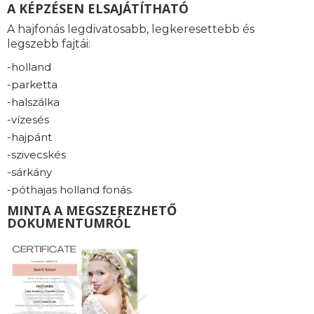
A KÉPZÉSEN ELSAJÁTÍTHATÓ
A hajfonás legdivatosabb, legkeresettebb és
legszebb fajtái:
-holland
-parketta
-halszálka
-vízesés
-hajpánt
-szivecskés
-sárkány
-póthajas holland fonás.
MINTA A MEGSZEREZHETŐ
DOKUMENTUMRÓL