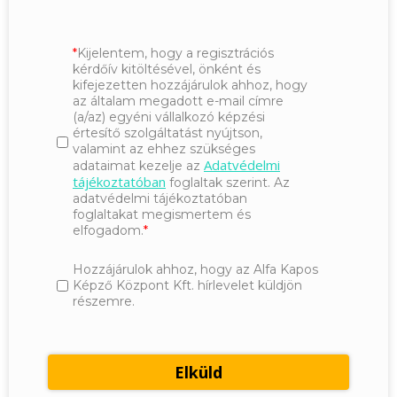
Kijelentem, hogy a regisztrációs
kérdőív kitöltésével, önként és
kifejezetten hozzájárulok ahhoz, hogy
az általam megadott e-mail címre
(a/az) egyéni vállalkozó képzési
értesítő szolgáltatást nyújtson,
valamint az ehhez szükséges
Adatvédelmi
adataimat kezelje az
tájékoztatóban
foglaltak szerint. Az
adatvédelmi tájékoztatóban
foglaltakat megismertem és
elfogadom.
Hozzájárulok ahhoz, hogy az Alfa Kapos
Képző Központ Kft. hírlevelet küldjön
részemre.