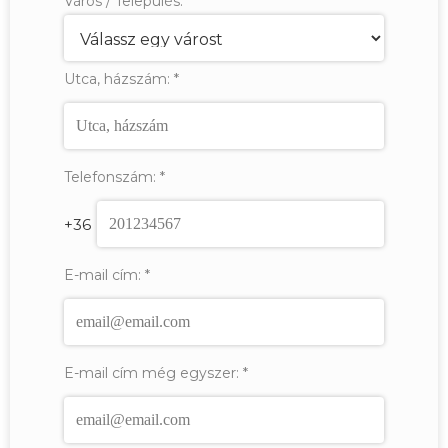
Város / Település:
*
Utca, házszám:
*
Telefonszám:
*
+36
E-mail cím:
*
E-mail cím még egyszer:
*