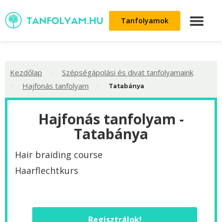
Tanfolyamok
>
Kezdőlap
Szépségápolási és divat tanfolyamaink
>
>
Hajfonás tanfolyam
Tatabánya
Hajfonás tanfolyam -
Tatabánya
Hair braiding course
Haarflechtkurs
Regisztrálok!