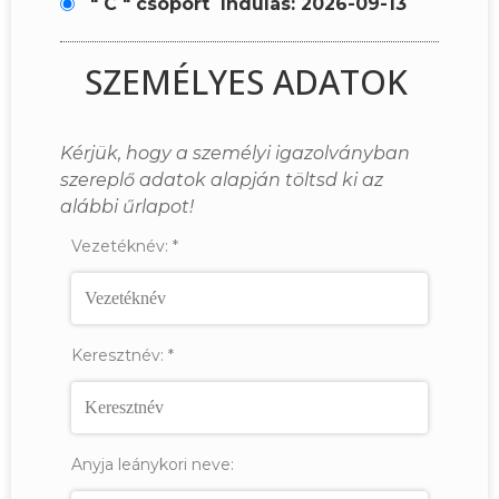
" C " csoport
Indulás: 2026-09-13
SZEMÉLYES ADATOK
Kérjük, hogy a személyi igazolványban
szereplő adatok alapján töltsd ki az
alábbi űrlapot!
Vezetéknév:
*
Keresztnév:
*
Anyja leánykori neve: