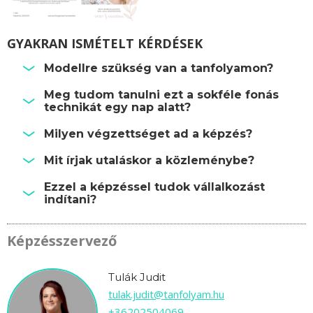
GYAKRAN ISMÉTELT KÉRDÉSEK
Modellre szükség van a tanfolyamon?
Meg tudom tanulni ezt a sokféle fonás
technikát egy nap alatt?
Milyen végzettséget ad a képzés?
Mit írjak utaláskor a közleménybe?
Ezzel a képzéssel tudok vállalkozást
indítani?
Képzésszervező
Tulák Judit
tulak.judit@tanfolyam.hu
+36202504069