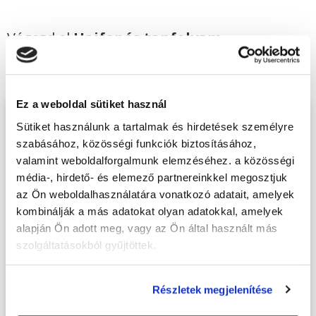
Végezd el
Hajfonás tanfolyam -
Tatabánya
tanfolyamunkat és váltsd valóra
az álmaidat!
Ez a weboldal sütiket használ
Töltsd ki adatlapunkat,
Sütiket használunk a tartalmak és hirdetések személyre
szabásához, közösségi funkciók biztosításához,
hogy eljuttathassuk Hozzád
valamint weboldalforgalmunk elemzéséhez. a közösségi
INGYENES és MINDEN
média-, hirdető- és elemező partnereinkkel megosztjuk
KÖTELEZETTSÉGTŐL
az Ön weboldalhasználatára vonatkozó adatait, amelyek
MENTES tájékoztató
kombinálják a más adatokat olyan adatokkal, amelyek
anyagunkat!
alapján Ön adott meg, vagy az Ön által használt más
szolgáltatásokból gyűjtöttek.
Kérjük, hogy a személyi
igazolványban szereplő
Részletek megjelenítése
adatok alapján töltsd ki az