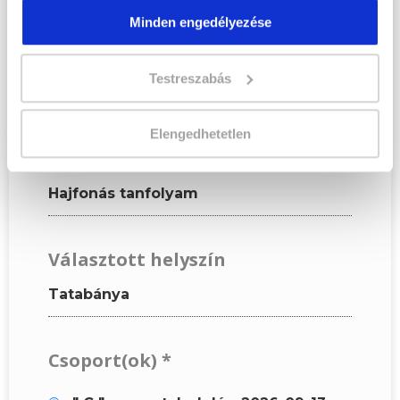
űrlapot!
Minden engedélyezése
KÉPZÉSI ADATOK
Testreszabás
Elengedhetetlen
A választott képzés
Hajfonás tanfolyam
Választott helyszín
Tatabánya
Csoport(ok)
*