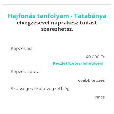
Hajfonás tanfolyam - Tatabánya
elvégzésével naprakész tudást
szerezhetsz.
Képzés ára:
40 000 Ft
Részletfizetési lehetőség!
Képzés típusa:
Továbbképzés
Szükséges iskolai végzettség:
nincs