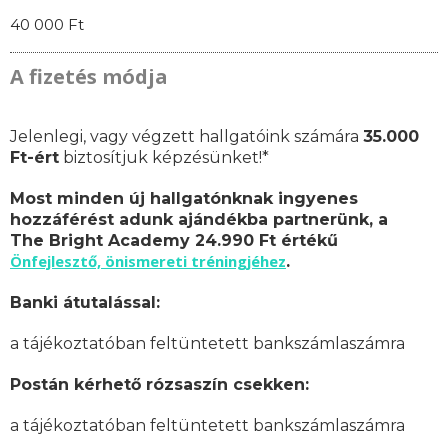
40 000 Ft
A fizetés módja
Jelenlegi, vagy végzett hallgatóink számára
35.000
Ft-ért
biztosítjuk képzésünket!*
Most minden új hallgatónknak ingyenes
hozzáférést adunk ajándékba partnerünk, a
The Bright Academy 24.990 Ft értékű
Önfejlesztő, önismereti tréningjéhez
.
Banki átutalással:
a tájékoztatóban feltüntetett bankszámlaszámra
Postán kérhető rózsaszín csekken:
a tájékoztatóban feltüntetett bankszámlaszámra