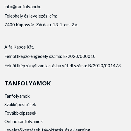
info@tanfolyam.hu
Telephely és levelezési cím:
7400 Kaposvár, Zárda u. 13. 1. em. 2.a.
Alfa Kapos Kft.
Felnőttképző engedély száma: E/2020/000010
Felnőttképző nyilvántartásba vételi száma: B/2020/001473
TANFOLYAMOK
Tanfolyamok
Szakképesítések
Továbbképzések
Online tanfolyamok
Levelező képzések, távoktatás, és e-learning