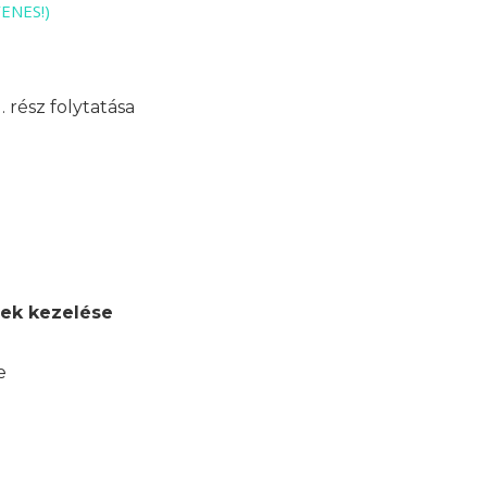
YENES!)
 rész folytatása
gek kezelése
e