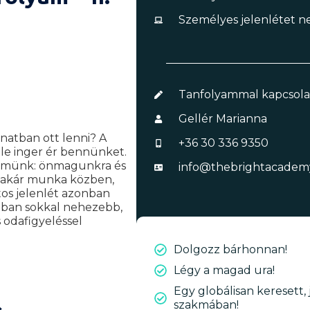
Személyes jelenlétet n
éséhez?
Tanfolyammal kapcsolat
Gellér Marianna
anatban ott lenni? A
+36 30 336 9350
éle inger ér bennünket.
yelmünk: önmagunkra és
info@thebrightacadem
, akár munka közben,
tos jelenlét azonban
atban sokkal nehezebb,
 odafigyeléssel
Dolgozz bárhonnan!
Légy a magad ura!
Egy globálisan keresett, j
szakmában!