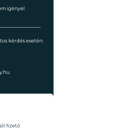
em igényel
os kérdés esetén:
y.hu
ól fizető