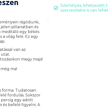
gészen
Személyes, kihelyezett 
szervezésére is van lehe
eseményein rágódunk,
jelen pillanatban és
 a meditáló egy békés
a világ felé. Ez egy
ap.
atással van az
utat.
változásokon megy majd
l még ma!
ós forma. Tudatosan
elé fordulás. Sokszor
 percig egy adott
és befelé figyelni. A