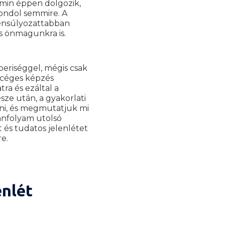
amin éppen dolgozik,
gondol semmire. A
yensúlyozattabban
s önmagunkra is.
beriséggel, mégis csak
 céges képzés
tra és ezáltal a
ze után, a gyakorlati
tni, és megmutatjuk mi
tanfolyam utolsó
és tudatos jelenlétet
e.
enlét