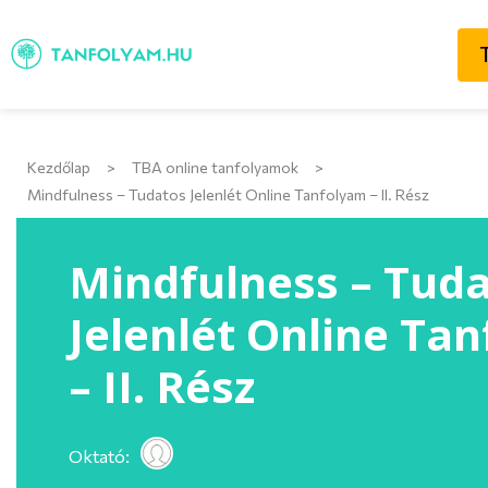
Kezdőlap
>
TBA online tanfolyamok
>
Mindfulness – Tudatos Jelenlét Online Tanfolyam – II. Rész
Mindfulness – Tud
Jelenlét Online Ta
– II. Rész
Oktató: