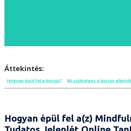
Áttekintés:
Hogyan épül fel a kurzus?
Mi szükséges a kurzus elkezd
Hogyan épül fel a(z) Mindful
Tudatos Jelenlét Online Tanf