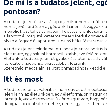
De mi is a tudatos jelent, e
pontosan?
A tudatos jelenlét az az állapot, amikor nem a múlt 
nem a jövő kérdésein aggódunk, hanem itt vagyunk a 
megéljük azt teljes valójában. Tudatos jelenlét során
állapotot él meg, ítélkezésmentesen fordul önmaga és 
olyan elfogadó állapot, ahol a belső béke főszerepet k
A tudatos jelent mindamellett, hogy jelentős pozitív h
életünkre, egy sokkal harmonikusabb jövő felé mutat 
Életünk, a tudatos jelenlét gyakorlása után pozitív 
keresztül, kiegyensúlyozottabbak leszünk.
Szeretnéd megtalálni az utat önmagadhoz? Kezdd e
Itt és most
A tudatos jelenlét valójában nem egy adott meditáci
jelen lenni az életünkben, egy életforma, önmagunk f
láthatjuk, vagy észrevehetjük önmagunkon, hogy pár
dologra koncentrálni is nehéz, nemhogy csendben ülni 