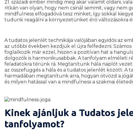
21. századi ember mindig meg akar valamit oldani, val
ritkán van olyan, hogy nem csinál semmit, vagy nem 
mindfulness elfogadóvá tesz minket, így sokkal kieg
tudunk reagálni a környezetünket érő változásokra é
A tudatos jelenlét technikája valójában egyidős az em
az utóbbi években kezdjük el újra felfedezni. Számos
foglalkozik már ezzel, hiszen a pozitívan hat a hangula
dolgozók is harmonikusabbak. A tanfolyam elméleti rés
feladatokra térünk rá. Megtanítunk hála naplót veze
az összefüggés a hála és a tudatos jelenlét között. A 
harmadában megtanítunk arra, hogyan ötvözd a jógát 
és milyen hatással van a mindfulness a szakmai életedr
Kinek ajánljuk a Tudatos jel
tanfolyamot?