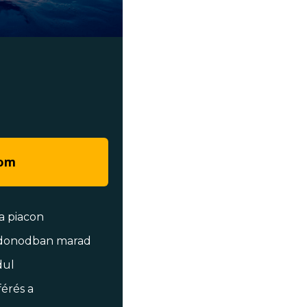
zom
a piacon
ajdonodban marad
dul
férés a