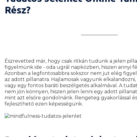
Rész?
Hogyan épül fel a kurzus?
Mi szükséges a kurzus elkezd
Észrevetted már, hogy csak ritkán tudunk a jelen pill
figyelmünk ide - oda ugrál napközben, hiszen annyi f
Azonban a legfontosabbra sokszor nem jut elég fig
az adott pillanatra. Hajlamosak vagyunk elkalandozni
vagy egy fontos baráti beszélgetés alkalmával. A tuda
nem jön könnyen, hiszen jelen lenni egy adott pillan
mint azt elsőre gondolnánk. Rengeteg gyakorlással és
fejleszthető ezen képességünk.