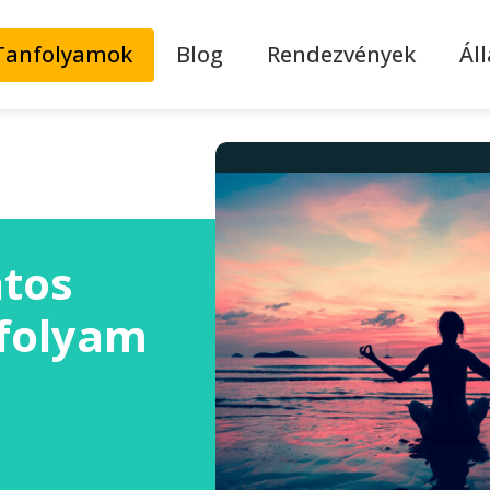
Tanfolyamok
Blog
Rendezvények
Ál
atos
nfolyam