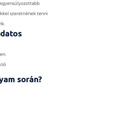
kiegyensúlyozottabb
ekkel szeretnének tenni
ik.
udatos
en.
ció
lyam során?