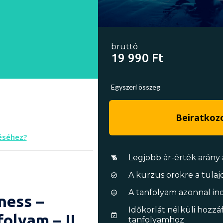
bruttó
19 990 Ft
Egyszeri összeg
Beiratko
éséhez?
Legjobb ár-érték arány 
A kurzus örökre a tul
A tanfolyam azonnal in
ness –
Időkorlát nélküli hozzá
olyam – II.
tanfolyamhoz