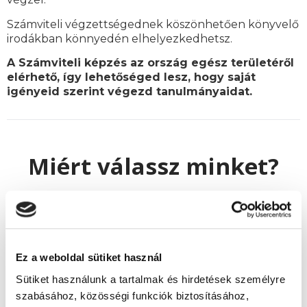
Számviteli végzettségednek köszönhetően könyvelő
irodákban könnyedén elhelyezkedhetsz.
A Számviteli képzés az ország egész területéről
elérhető, így lehetőséged lesz, hogy saját
igényeid szerint végezd tanulmányaidat.
Miért válassz minket?
- több, mint 22 év tapasztalat a felnőttoktatásban
- garantáltan gyors és kedves ügyfélszolgálat
Ez a weboldal sütiket használ
- több, mint 100.000 elégedett hallgató
Sütiket használunk a tartalmak és hirdetések személyre
- tanfolyamok országszerte, 35 városban
szabásához, közösségi funkciók biztosításához,
- tanfolyam indulások egész évben, különböző