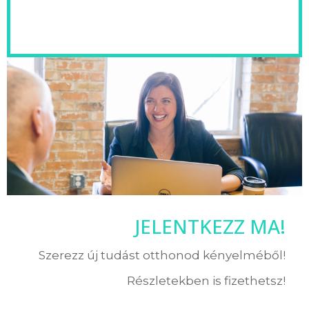
JELENTKEZZ MA!
Szerezz új tudást otthonod kényelméből!
Részletekben is fizethetsz!