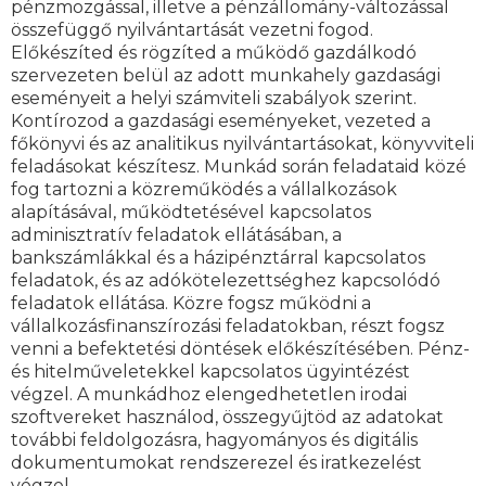
pénzmozgással, illetve a pénzállomány-változással
összefüggő nyilvántartását vezetni fogod.
Előkészíted és rögzíted a működő gazdálkodó
szervezeten belül az adott munkahely gazdasági
eseményeit a helyi számviteli szabályok szerint.
Kontírozod a gazdasági eseményeket, vezeted a
főkönyvi és az analitikus nyilvántartásokat, könyvviteli
feladásokat készítesz. Munkád során feladataid közé
fog tartozni a közreműködés a vállalkozások
alapításával, működtetésével kapcsolatos
adminisztratív feladatok ellátásában, a
bankszámlákkal és a házipénztárral kapcsolatos
feladatok, és az adókötelezettséghez kapcsolódó
feladatok ellátása. Közre fogsz működni a
vállalkozásfinanszírozási feladatokban, részt fogsz
venni a befektetési döntések előkészítésében. Pénz-
és hitelműveletekkel kapcsolatos ügyintézést
végzel. A munkádhoz elengedhetetlen irodai
szoftvereket használod, összegyűjtöd az adatokat
további feldolgozásra, hagyományos és digitális
dokumentumokat rendszerezel és iratkezelést
végzel.