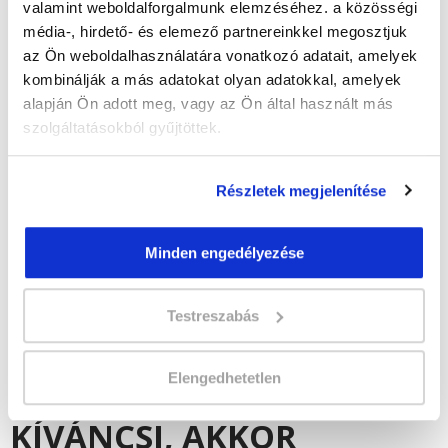
valamint weboldalforgalmunk elemzéséhez. a közösségi
időpontokban
média-, hirdető- és elemező partnereinkkel megosztjuk
- magyar, családi vállalkozás
az Ön weboldalhasználatára vonatkozó adatait, amelyek
kombinálják a más adatokat olyan adatokkal, amelyek
- folyamatos extra kedvezmények a jelenlegi és a
végzett hallgatóinknak
alapján Ön adott meg, vagy az Ön által használt más
szolgáltatásokból gyűjtöttek.
- szakképzett, segítőkész oktatók
- online képzések
Részletek megjelenítése
- részletfizetési lehetőség
Minden engedélyezése
HA JELENTKEZNI
SZERETNÉL, VAGY
Testreszabás
TOVÁBBI
Elengedhetetlen
INFORMÁCIÓKRA VAGY
KÍVÁNCSI, AKKOR