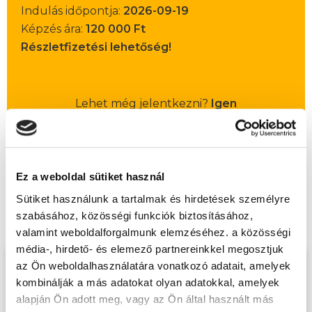
Indulás időpontja:
2026-09-19
Képzés ára:
120 000 Ft
Részletfizetési lehetőség!
Lehet még jelentkezni?
Igen
Jelentkezem!
Ez a weboldal sütiket használ
Sütiket használunk a tartalmak és hirdetések személyre
Végezd el
Számviteli tanfolyam - Online
szabásához, közösségi funkciók biztosításához,
tanfolyamunkat és váltsd valóra az álmaidat!
valamint weboldalforgalmunk elemzéséhez. a közösségi
média-, hirdető- és elemező partnereinkkel megosztjuk
az Ön weboldalhasználatára vonatkozó adatait, amelyek
Töltsd ki adatlapunkat,
kombinálják a más adatokat olyan adatokkal, amelyek
hogy eljuttathassuk Hozzád
alapján Ön adott meg, vagy az Ön által használt más