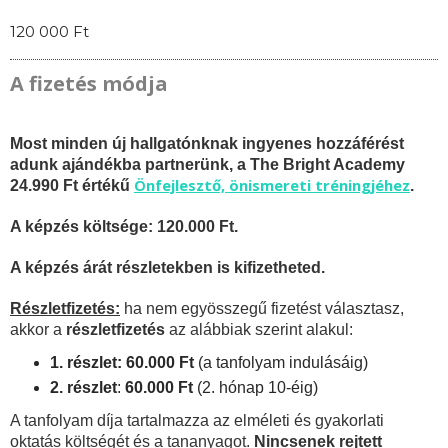
120 000 Ft
A fizetés módja
Most minden új hallgatónknak ingyenes hozzáférést
adunk ajándékba partnerünk, a The Bright Academy
Önfejlesztő, önismereti tréningjéhez
24.990 Ft értékű
.
A képzés költsége: 120.000 Ft.
A képzés árát részletekben is kifizetheted.
Részletfizetés:
ha nem egyösszegű fizetést választasz,
akkor a
részletfizetés
az alábbiak szerint alakul:
1. részlet: 60.000 Ft
(a tanfolyam indulásáig)
2. részlet
:
6
0.000 Ft
(2. hónap 10-éig)
A tanfolyam díja tartalmazza az elméleti és gyakorlati
oktatás költségét és a tananyagot.
Nincsenek rejtett