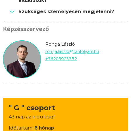
előadások?
Szükséges személyesen megjelenni?
Képzésszervező
Ronga László
ronga.laszlo@tanfolyam.hu
+36205923352
" G " csoport
43 nap az indulásig!
Időtartam:
6 hónap