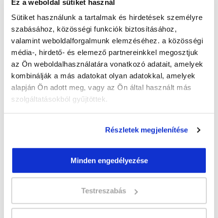
Ez a weboldal sütiket használ
Tipográfiai alapismeretek
Ismerkedés a felülettel
Sütiket használunk a tartalmak és hirdetések személyre
Teszt
szabásához, közösségi funkciók biztosításához,
2. Modul – Gyakorlati kezdés: a fontos
valamint weboldalforgalmunk elemzéséhez. a közösségi
technikák elsajátítása
média-, hirdető- és elemező partnereinkkel megosztjuk
Alakzatok, rétegek
az Ön weboldalhasználatára vonatkozó adatait, amelyek
Egyszerű eszközök megismerése: ecsetek,
színek, színátmenetek, pipetta, radír
kombinálják a más adatokat olyan adatokkal, amelyek
3. Modul – Kézzel fogható projekt készítése
alapján Ön adott meg, vagy az Ön által használt más
Bonyolultabb eszközök és technikák:
szolgáltatásokból gyűjtöttek.
rétegek, betűkészlet, klónozó, szűrő
Háttér eltávolítása és árnyék adása
4 eszköz a bőr szépítésére, hibajavítására
Részletek megjelenítése
Formázás cseppfolyósítással
4. Modul – Bónusz videók – Adobe Lightroom
Ismerkedés a felülettel
Minden engedélyezése
Lightroom a gyakorlatban
Teszt
5. Modul – Bónusz videók – Present/Action –
Testreszabás
Adobe stock
Present/Action
Adobe stock