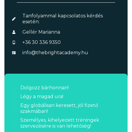
Tanfolyammal kapcsolatos kérdés
esetén:
Gellér Marianna
+36 30 336 9350
info@thebrightacademy.hu
Dolgozz bárhonnan!
Légy a magad ura!
Egy globálisan keresett, jól fizető
szakmában!
Személyes, kihelyezett tréningek
szervezésére is van lehetőség!