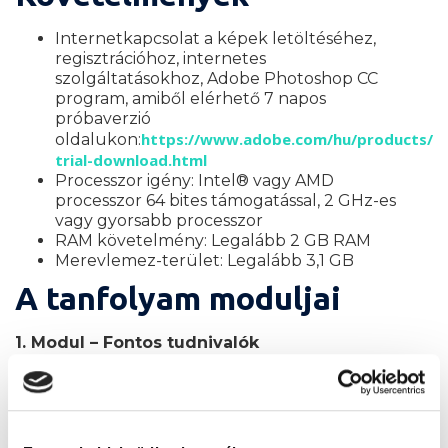
Internetkapcsolat a képek letöltéséhez,
regisztrációhoz, internetes
szolgáltatásokhoz, Adobe Photoshop CC
program, amiből elérhető 7 napos
próbaverzió
https://www.adobe.com/hu/products/p
oldalukon:
trial-download.html
Processzor igény: Intel® vagy AMD
processzor 64 bites támogatással, 2 GHz-es
vagy gyorsabb processzor
RAM követelmény: Legalább 2 GB RAM
Merevlemez-terület: Legalább 3,1 GB
A tanfolyam moduljai
1. Modul – Fontos tudnivalók
Bevezetés
Kezdő lépések
Elméleti alapok: szimmetria és asszimmetria,
formátumok, kompozíciók
Színelmélet alapok