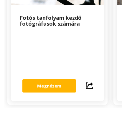
Fotós tanfolyam kezdő
Mi
fotógráfusok számára
ta
Megnézem