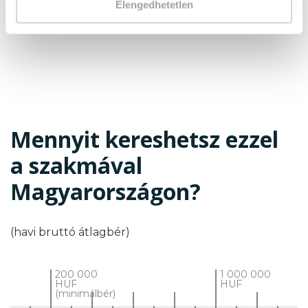
Hasznos linkek és anyagok
Elengedhetetlen
Mennyit kereshetsz ezzel
a szakmával
Magyarországon?
(havi bruttó átlagbér)
200 000
1 000 000
HUF
HUF
(minimálbér)