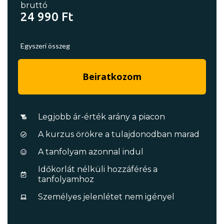
bruttó
24 990 Ft
Egyszeri összeg
Beiratkozom
Legjobb ár-érték arány a piacon
A kurzus örökre a tulajdonodban marad
A tanfolyam azonnal indul
Időkorlát nélküli hozzáférés a
tanfolyamhoz
Személyes jelenlétet nem igényel