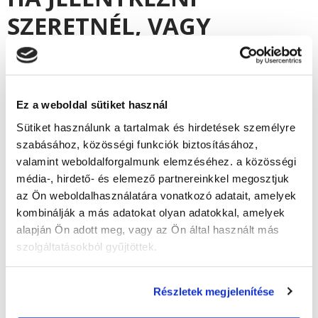
SZERETNÉL, VAGY
TOVÁBBI
INFORMÁCIÓKRA VAGY
KÍVÁNCSI, AKKOR
Ez a weboldal sütiket használ
Sütiket használunk a tartalmak és hirdetések személyre
VÁLASSZ AZ ALÁBBI
szabásához, közösségi funkciók biztosításához,
VÁROSOK KÖZÜL!
valamint weboldalforgalmunk elemzéséhez. a közösségi
média-, hirdető- és elemező partnereinkkel megosztjuk
az Ön weboldalhasználatára vonatkozó adatait, amelyek
kombinálják a más adatokat olyan adatokkal, amelyek
Baja
Paks
alapján Ön adott meg, vagy az Ön által használt más
Békéscsaba
Pécs
szolgáltatásokból gyűjtöttek.
Budapest
Salgótarján
Debrecen
Siófok
Dunaújváros
Sopron
Részletek megjelenítése
Eger
Szeged