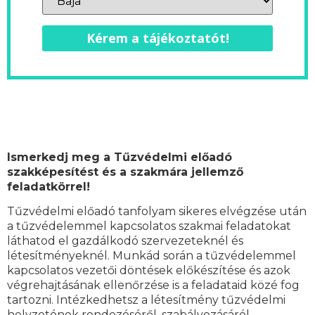
Kérem a tájékoztatót!
Ismerkedj meg a Tűzvédelmi előadó
szakképesítést és a szakmára jellemző
feladatkörrel!
Tűzvédelmi előadó tanfolyam sikeres elvégzése után
a tűzvédelemmel kapcsolatos szakmai feladatokat
láthatod el gazdálkodó szervezeteknél és
létesítményeknél. Munkád során a tűzvédelemmel
kapcsolatos vezetői döntések előkészítése és azok
végrehajtásának ellenőrzése is a feladataid közé fog
tartozni. Intézkedhetsz a létesítmény tűzvédelmi
helyzetének rendezéséről, szabályozásáról,