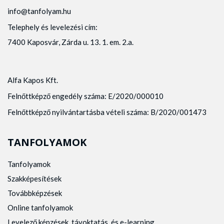
info@tanfolyam.hu
Telephely és levelezési cím:
7400 Kaposvár, Zárda u. 13. 1. em. 2.a.
Alfa Kapos Kft.
Felnőttképző engedély száma: E/2020/000010
Felnőttképző nyilvántartásba vételi száma: B/2020/001473
TANFOLYAMOK
Tanfolyamok
Szakképesítések
Továbbképzések
Online tanfolyamok
Levelező képzések, távoktatás, és e-learning