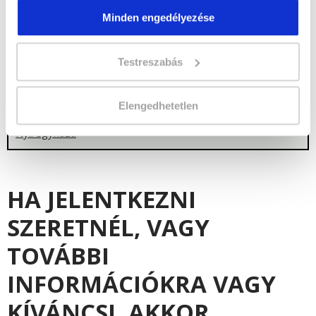
Győr
Székesfehérvár
Minden engedélyezése
Kaposvár
Szekszárd
Kecskemét
Szolnok
Keszthely
Szombathely
Testreszabás
Kisvárda
Tatabánya
Miskolc
Veszprém
Elengedhetetlen
Nagykanizsa
Zalaegerszeg
Nyíregyháza
HA JELENTKEZNI
SZERETNÉL, VAGY
TOVÁBBI
INFORMÁCIÓKRA VAGY
KÍVÁNCSI, AKKOR