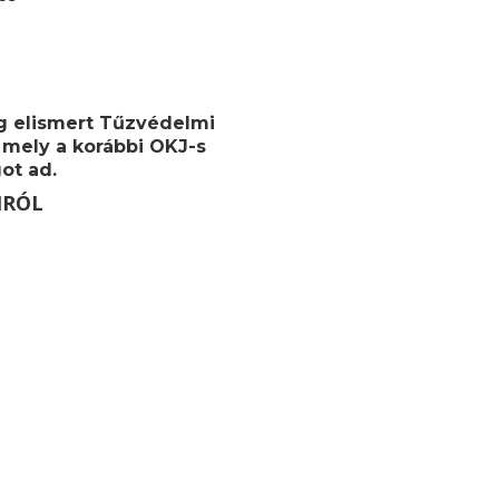
g elismert
Tűzvédelmi
 mely a korábbi OKJ-s
ot ad.
MRÓL