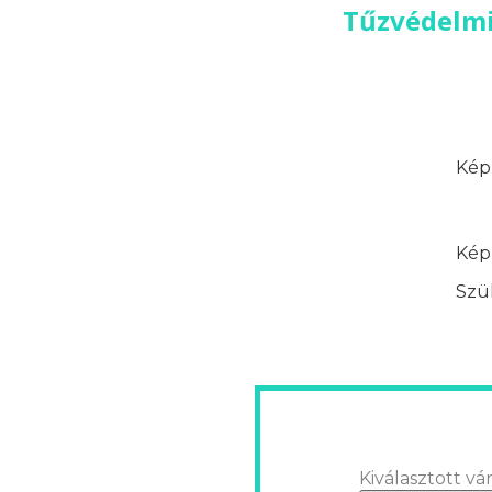
Tűzvédelmi
Képz
Képz
Szük
Kiválasztott vár