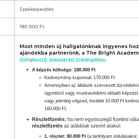
Szakképesítés
180 000 Ft
Most minden új hallgatónknak ingyenes hoz
ajándékba partnerünk, a The Bright Academ
Önfejlesztő, önismereti tréningjéhez
.
A képzés költsége: 180.000 Ft
Kedvezmény kuponnal: 170.000 Ft
Amennyiben az általunk szervezett tűzvédelmi
ügyintéző vagy munkavédelmi előadó képzést 
vagy jelenleg végzed, további 10.000 Ft kedv
160.000 Ft.
Részletfizetés:
ha nem egyösszegű fizetést vála
részletfizetés
az alábbiak szerint alakul:
1. részlet: 90.000 Ft
(a tanfolyam indulásakor, 