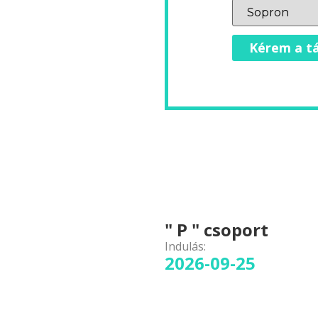
Kérem a tá
" P " csoport
Indulás:
2026-09-25