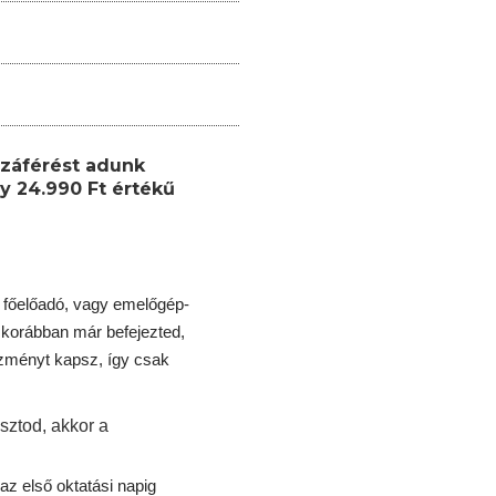
záférést adunk
y 24.990 Ft értékű
 főelőadó, vagy emelőgép-
korábban már befejezted,
ezményt kapsz, így csak
sztod, akkor a
az első oktatási napig