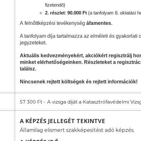
fizetendő)
2. részlet
:
90
.000 Ft
(a tanfolyam 8. oktatási h
A felnőttképzési tevékenység
áfamentes.
A tanfolyam díja tartalmazza az elméleti és gyakorlati o
jegyzeteket.
Aktuális kedvezményekért, akciókért regisztrálj 
minket elérhetőségeinken. Részleteket a regisztrác
találsz.
Nincsenek rejtett költségek és rejtett információk!
57 300 Ft -
A vizsga díját a Katasztrófavédelmi Vi
A KÉPZÉS JELLEGÉT TEKINTVE
Államilag elismert szakképesítést adó képzés.