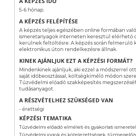
A KÉPZÉS IDŐ
5-6 hónap.
A KÉPZÉS FELÉPÍTÉSE
A képzés teljes egészében online formában val
ismeretanyagok interneten keresztül elérhető o
kerülnek feltöltésre. A képzés során felmerülő
elektronikus úton rendelkezésre állnak.
KINEK AJÁNLJUK EZT A KÉPZÉSI FORMÁT?
Mindenkinek ajánljuk, aki ezzel a módszerrel o
saját időbeosztással, költségkímélő módon szeret
Tűzvédelmi előadó szakképesítés megszerzésé
tudásanyagot.
A RÉSZVÉTELHEZ SZÜKSÉGED VAN
- érettségi
KÉPZÉSI TEMATIKA
Tűzvédelmi előadó elméleti és gyakorlati ismerete
Tűzvédelmi jogok és kötelezettségek, tűzmegelőz