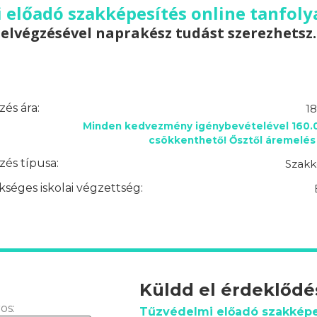
 előadó szakképesítés online tanfoly
elvégzésével naprakész tudást szerezhetsz.
és ára:
18
Minden kedvezmény igénybevételével 160.0
csökkenthető! Ősztől áremelés 
és típusa:
Szakk
séges iskolai végzettség:
Küldd el érdeklőd
os:
Tűzvédelmi előadó szakképe