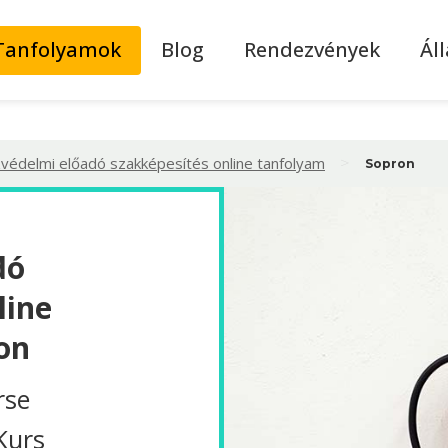
Tanfolyamok
Blog
Rendezvények
Ál
>
védelmi előadó szakképesítés online tanfolyam
Sopron
dó
line
on
rse
Kurs