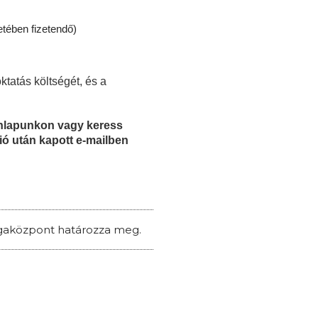
etében fizetendő)
ktatás költségét, és a
honlapunkon vagy keress
ió után kapott e-mailben
zsgaközpont határozza meg.