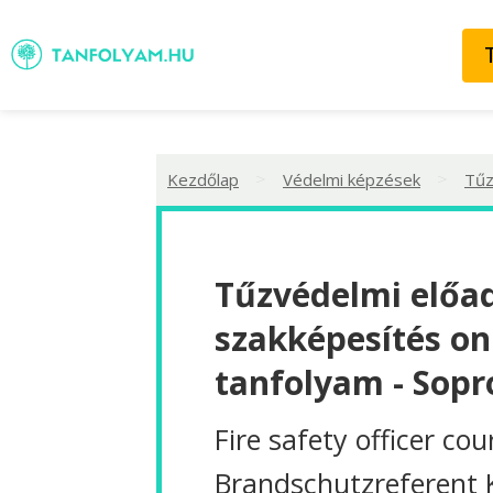
>
>
Kezdőlap
Védelmi képzések
Tűz
Tűzvédelmi előa
szakképesítés on
tanfolyam - Sopr
Fire safety officer cou
Brandschutzreferent 