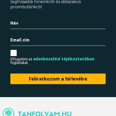
legfrissebb híreinkről és időszakos
promócióinkról.
adatkezelési tájékoztatóban
Elfogadom az
foglaltakat.