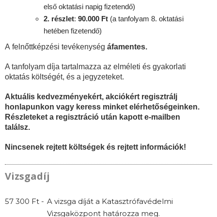
első oktatási napig fizetendő)
2. részlet
:
90
.000 Ft
(a tanfolyam 8. oktatási
hetében fizetendő)
A felnőttképzési tevékenység
áfamentes.
A tanfolyam díja tartalmazza az elméleti és gyakorlati
oktatás költségét, és a jegyzeteket.
Aktuális kedvezményekért, akciókért regisztrálj
honlapunkon vagy keress minket elérhetőségeinken.
Részleteket a regisztráció után kapott e-mailben
találsz.
Nincsenek rejtett költségek és rejtett információk!
Vizsgadíj
57 300 Ft -
A vizsga díját a Katasztrófavédelmi
Vizsgaközpont határozza meg.