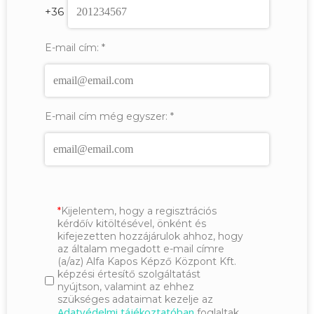
+36
E-mail cím:
*
E-mail cím még egyszer:
*
Kijelentem, hogy a regisztrációs
kérdőív kitöltésével, önként és
kifejezetten hozzájárulok ahhoz, hogy
az általam megadott e-mail címre
(a/az) Alfa Kapos Képző Központ Kft.
képzési értesítő szolgáltatást
nyújtson, valamint az ehhez
szükséges adataimat kezelje az
Adatvédelmi tájékoztatóban
foglaltak