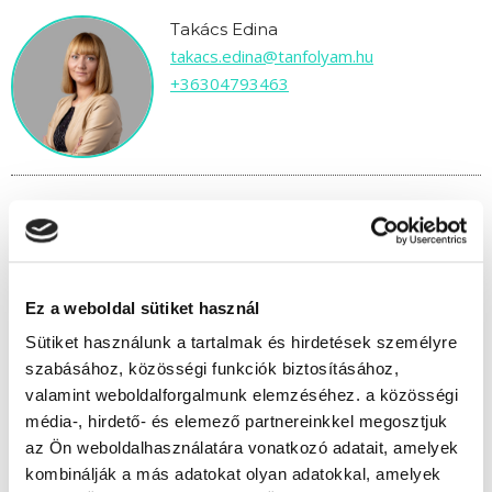
Takács Edina
takacs.edina@tanfolyam.hu
+36304793463
" P " csoport
49 nap az indulásig!
Ez a weboldal sütiket használ
Sütiket használunk a tartalmak és hirdetések személyre
Időtartam:
5-6 hónap
szabásához, közösségi funkciók biztosításához,
Indulás időpontja:
2026-09-25
valamint weboldalforgalmunk elemzéséhez. a közösségi
Képzés ára:
180 000 Ft
média-, hirdető- és elemező partnereinkkel megosztjuk
Minden kedvezmény igénybevételével
az Ön weboldalhasználatára vonatkozó adatait, amelyek
160.000 Ft-ra csökkenthető! Ősztől áremelés
várható!
kombinálják a más adatokat olyan adatokkal, amelyek