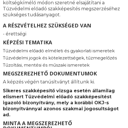
költségkímélő módon szeretné elsajátítani a
Tűzvédelmi előadó szakképesítés megszerzéséhez
szükséges tudásanyagot.
A RÉSZVÉTELHEZ SZÜKSÉGED VAN
- érettségi
KÉPZÉSI TEMATIKA
Tűzvédelmi előadó elméleti és gyakorlati ismeretek
Tűzvédelmi jogok és kötelezettségek, tűzmegelőzés
Tűzoltási, mentési és műszaki ismeretek
MEGSZEREZHETŐ DOKUMENTUMOK
A képzés végén tanúsítványt állítunk ki.
Sikeres szakképesítő vizsga esetén államilag
elismert
Tűzvédelmi előadó szakképesítést
igazoló bizonyítvány, mely a korábbi OKJ-s
bizonyítvánnyal azonos szakmai jogosultságot
ad.
MINTA A MEGSZEREZHETŐ