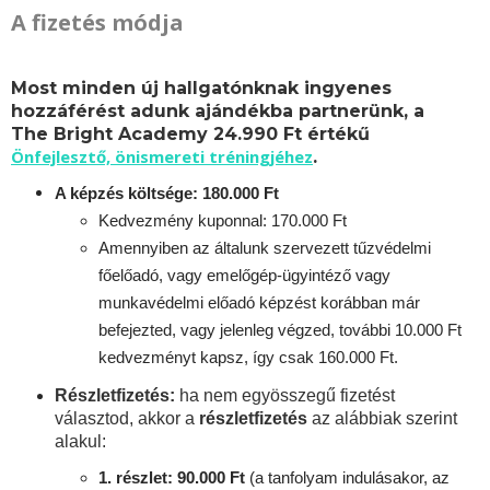
A fizetés módja
Most minden új hallgatónknak ingyenes
hozzáférést adunk ajándékba partnerünk, a
The Bright Academy 24.990 Ft értékű
Önfejlesztő, önismereti tréningjéhez
.
A képzés költsége: 180.000 Ft
Kedvezmény kuponnal: 170.000 Ft
Amennyiben az általunk szervezett tűzvédelmi
főelőadó, vagy emelőgép-ügyintéző vagy
munkavédelmi előadó képzést korábban már
befejezted, vagy jelenleg végzed, további 10.000 Ft
kedvezményt kapsz, így csak 160.000 Ft.
Részletfizetés:
ha nem egyösszegű fizetést
választod, akkor a
részletfizetés
az alábbiak szerint
alakul:
1. részlet: 90.000 Ft
(a tanfolyam indulásakor, az