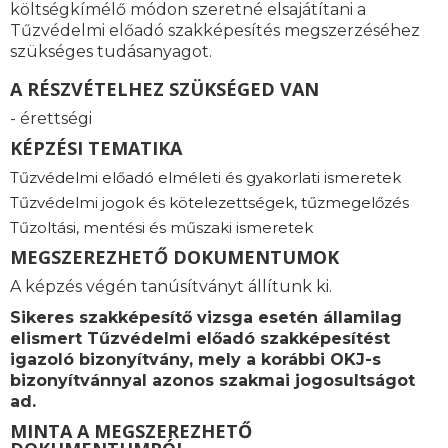
költségkímélő módon szeretné elsajátítani a
Tűzvédelmi előadó szakképesítés megszerzéséhez
szükséges tudásanyagot.
A RÉSZVÉTELHEZ SZÜKSÉGED VAN
- érettségi
KÉPZÉSI TEMATIKA
Tűzvédelmi előadó elméleti és gyakorlati ismeretek
Tűzvédelmi jogok és kötelezettségek, tűzmegelőzés
Tűzoltási, mentési és műszaki ismeretek
MEGSZEREZHETŐ DOKUMENTUMOK
A képzés végén tanúsítványt állítunk ki.
Sikeres szakképesítő vizsga esetén államilag
elismert
Tűzvédelmi előadó szakképesítést
igazoló bizonyítvány, mely a korábbi OKJ-s
bizonyítvánnyal azonos szakmai jogosultságot
ad.
MINTA A MEGSZEREZHETŐ