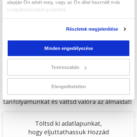
Vizsgadíj:
57 300 Ft
alapján Ön adott meg, vagy az Ön által használt más
A vizsga díját a Katasztrófavédelmi
szolgáltatásokból gyűjtöttek.
Vizsgaközpont határozza meg.
Részletek megjelenítése
Lehet még jelentkezni?
Igen
Minden engedélyezése
Jelentkezem!
Testreszabás
Végezd el
Tűzvédelmi előadó
Elengedhetetlen
szakképesítés online tanfolyam - Siófok
tanfolyamunkat és váltsd valóra az álmaidat!
Töltsd ki adatlapunkat,
hogy eljuttathassuk Hozzád