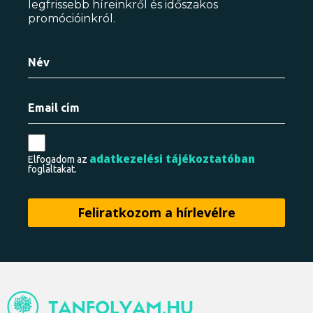
legfrissebb híreinkről és időszakos
promócióinkról.
adatkezelési tájékoztatóban
Elfogadom az
foglaltakat.