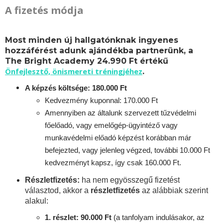
A fizetés módja
Most minden új hallgatónknak ingyenes
hozzáférést adunk ajándékba partnerünk, a
The Bright Academy 24.990 Ft értékű
Önfejlesztő, önismereti tréningjéhez
.
A képzés költsége: 180.000 Ft
Kedvezmény kuponnal: 170.000 Ft
Amennyiben az általunk szervezett tűzvédelmi
főelőadó, vagy emelőgép-ügyintéző vagy
munkavédelmi előadó képzést korábban már
befejezted, vagy jelenleg végzed, további 10.000 Ft
kedvezményt kapsz, így csak 160.000 Ft.
Részletfizetés:
ha nem egyösszegű fizetést
választod, akkor a
részletfizetés
az alábbiak szerint
alakul:
1. részlet: 90.000 Ft
(a tanfolyam indulásakor, az