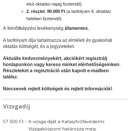
első oktatási napig fizetendő)
2. részlet
:
90
.000 Ft
(a tanfolyam 8. oktatási
hetében fizetendő)
A felnőttképzési tevékenység
áfamentes.
A tanfolyam díja tartalmazza az elméleti és gyakorlati
oktatás költségét, és a jegyzeteket.
Aktuális kedvezményekért, akciókért regisztrálj
honlapunkon vagy keress minket elérhetőségeinken.
Részleteket a regisztráció után kapott e-mailben
találsz.
Nincsenek rejtett költségek és rejtett információk!
Vizsgadíj
57 300 Ft -
A vizsga díját a Katasztrófavédelmi
Vizsgaközpont határozza meg.