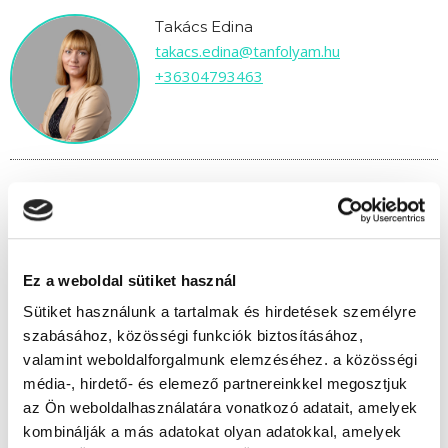
Takács Edina
takacs.edina@tanfolyam.hu
+36304793463
" P " csoport
48 nap az indulásig!
Ez a weboldal sütiket használ
Sütiket használunk a tartalmak és hirdetések személyre
Időtartam:
5-6 hónap
szabásához, közösségi funkciók biztosításához,
Indulás időpontja:
2026-09-25
valamint weboldalforgalmunk elemzéséhez. a közösségi
Képzés ára:
180 000 Ft
média-, hirdető- és elemező partnereinkkel megosztjuk
Minden kedvezmény igénybevételével
az Ön weboldalhasználatára vonatkozó adatait, amelyek
160.000 Ft-ra csökkenthető! Ősztől áremelés
várható!
kombinálják a más adatokat olyan adatokkal, amelyek