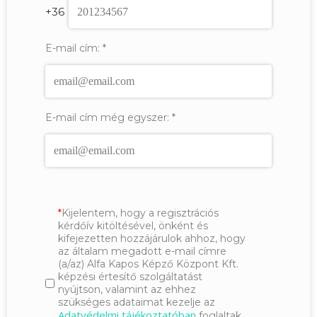
+36
E-mail cím:
*
E-mail cím még egyszer:
*
Kijelentem, hogy a regisztrációs
kérdőív kitöltésével, önként és
kifejezetten hozzájárulok ahhoz, hogy
az általam megadott e-mail címre
(a/az) Alfa Kapos Képző Központ Kft.
képzési értesítő szolgáltatást
nyújtson, valamint az ehhez
szükséges adataimat kezelje az
Adatvédelmi tájékoztatóban
foglaltak