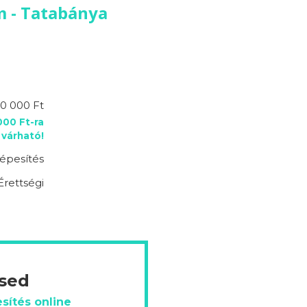
m - Tatabánya
0 000 Ft
00 Ft-ra
várható!
épesítés
Érettségi
ésed
sítés online