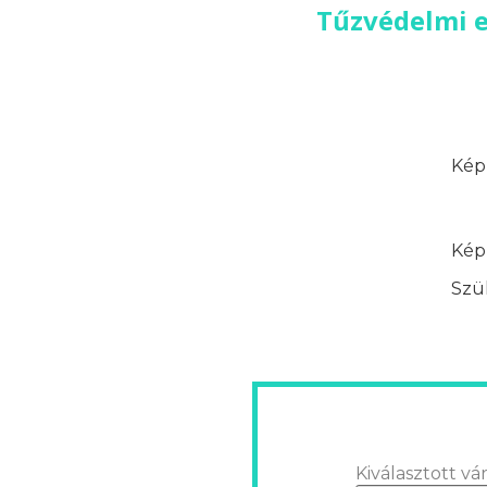
Tűzvédelmi e
Képz
Képz
Szük
Kiválasztott vár