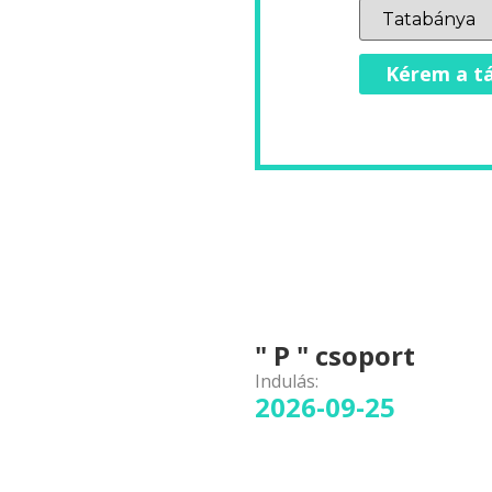
Kérem a tá
" P " csoport
Indulás:
2026-09-25