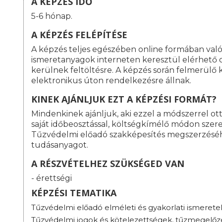
A KÉPZÉS IDŐ
5-6 hónap.
A KÉPZÉS FELÉPÍTÉSE
A képzés teljes egészében online formában val
ismeretanyagok interneten keresztül elérhető o
kerülnek feltöltésre. A képzés során felmerülő
elektronikus úton rendelkezésre állnak.
KINEK AJÁNLJUK EZT A KÉPZÉSI FORMÁT?
Mindenkinek ajánljuk, aki ezzel a módszerrel o
saját időbeosztással, költségkímélő módon szeret
Tűzvédelmi előadó szakképesítés megszerzésé
tudásanyagot.
A RÉSZVÉTELHEZ SZÜKSÉGED VAN
- érettségi
KÉPZÉSI TEMATIKA
Tűzvédelmi előadó elméleti és gyakorlati ismerete
Tűzvédelmi jogok és kötelezettségek, tűzmegelőz