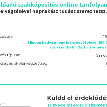
lőadó szakképesítés online tanfolya
elvégzésével naprakész tudást szerezhetsz.
és ára:
18
Minden kedvezmény igénybevételével 160.0
csökkenthető! Ősztől áremelés 
és típusa:
Szakk
séges iskolai végzettség:
Küldd el érdeklőd
os:
Tűzvédelmi előadó szakképe