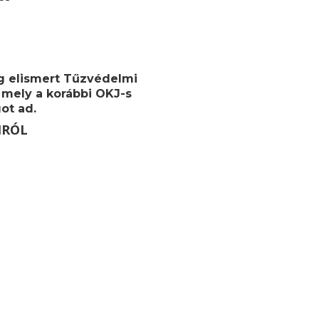
g elismert
Tűzvédelmi
 mely a korábbi OKJ-s
ot ad.
MRÓL