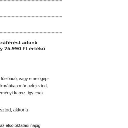
záférést adunk
y 24.990 Ft értékű
 főelőadó, vagy emelőgép-
korábban már befejezted,
ezményt kapsz, így csak
sztod, akkor a
az első oktatási napig