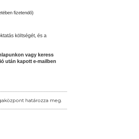
etében fizetendő)
ktatás költségét, és a
honlapunkon vagy keress
ió után kapott e-mailben
zsgaközpont határozza meg.