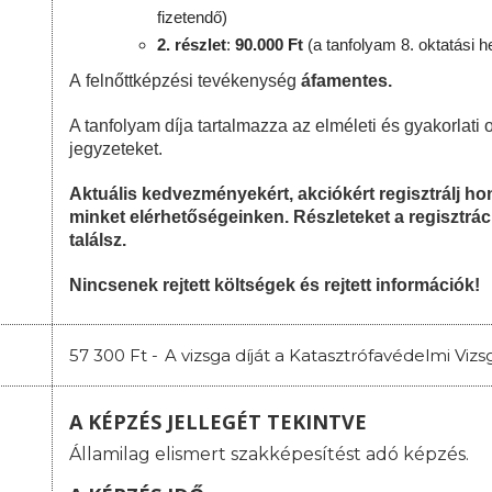
fizetendő)
2. részlet
:
90
.000 Ft
(a tanfolyam 8. oktatási h
A felnőttképzési tevékenység
áfamentes.
A tanfolyam díja tartalmazza az elméleti és gyakorlati o
jegyzeteket.
Aktuális kedvezményekért, akciókért regisztrálj 
minket elérhetőségeinken. Részleteket a regisztrác
találsz.
Nincsenek rejtett költségek és rejtett információk!
57 300 Ft -
A vizsga díját a Katasztrófavédelmi Vi
A KÉPZÉS JELLEGÉT TEKINTVE
Államilag elismert szakképesítést adó képzés.