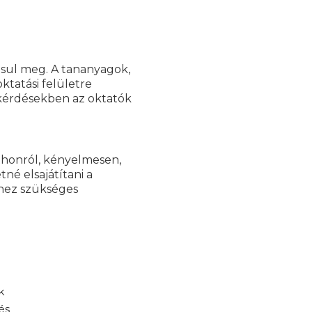
ósul meg. A tananyagok,
ktatási felületre
 kérdésekben az oktatók
tthonról, kényelmesen,
né elsajátítani a
hez szükséges
k
és