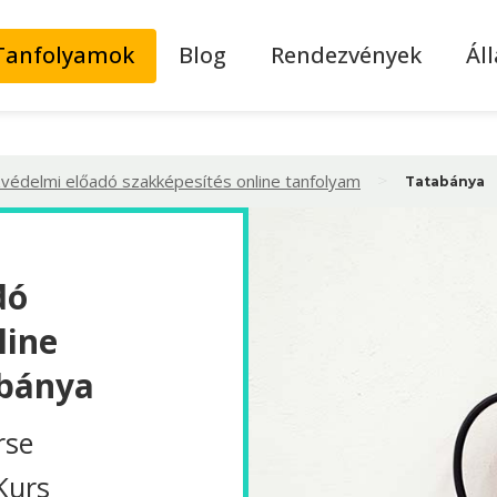
Tanfolyamok
Blog
Rendezvények
Ál
>
védelmi előadó szakképesítés online tanfolyam
Tatabánya
dó
line
abánya
rse
Kurs