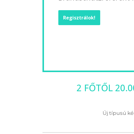
Regisztrálok!
2 FŐTŐL 20.
Új típusú ké