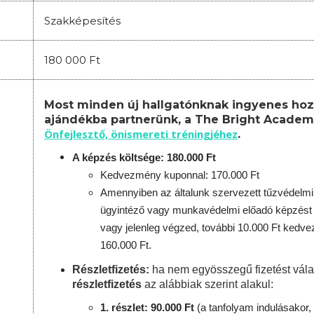
Szakképesítés
180 000 Ft
Most minden új hallgatónknak ingyenes hoz
ajándékba partnerünk, a The Bright Academ
Önfejlesztő, önismereti tréningjéhez
.
A képzés költsége: 180.000 Ft
Kedvezmény kuponnal: 170.000 Ft
Amennyiben az általunk szervezett tűzvédelmi
ügyintéző vagy munkavédelmi előadó képzést 
vagy jelenleg végzed, további 10.000 Ft kedv
160.000 Ft.
Részletfizetés:
ha nem egyösszegű fizetést vála
részletfizetés
az alábbiak szerint alakul:
1. részlet: 90.000 Ft
(a tanfolyam indulásakor, 