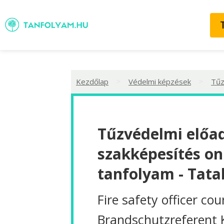
>
>
Kezdőlap
Védelmi képzések
Tűz
Tűzvédelmi előa
szakképesítés on
tanfolyam - Tat
Fire safety officer cou
Brandschutzreferent 