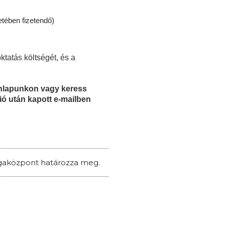
etében fizetendő)
ktatás költségét, és a
honlapunkon vagy keress
ió után kapott e-mailben
zsgaközpont határozza meg.