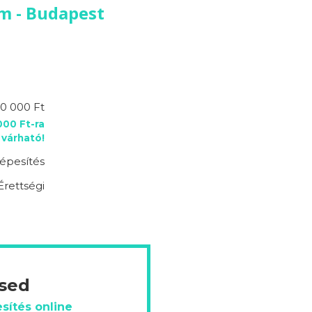
m - Budapest
0 000 Ft
00 Ft-ra
várható!
épesítés
Érettségi
ésed
sítés online