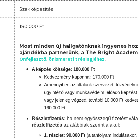
Szakképesítés
180 000 Ft
Most minden új hallgatónknak ingyenes hoz
ajándékba partnerünk, a The Bright Academ
Önfejlesztő, önismereti tréningjéhez
.
A képzés költsége: 180.000 Ft
Kedvezmény kuponnal: 170.000 Ft
Amennyiben az általunk szervezett tűzvédelmi
ügyintéző vagy munkavédelmi előadó képzést 
vagy jelenleg végzed, további 10.000 Ft kedv
160.000 Ft.
Részletfizetés:
ha nem egyösszegű fizetést vála
részletfizetés
az alábbiak szerint alakul:
1. részlet: 90.000 Ft
(a tanfolyam indulásakor, 