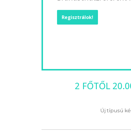
Regisztrálok!
2 FŐTŐL 20.
Új típusú ké