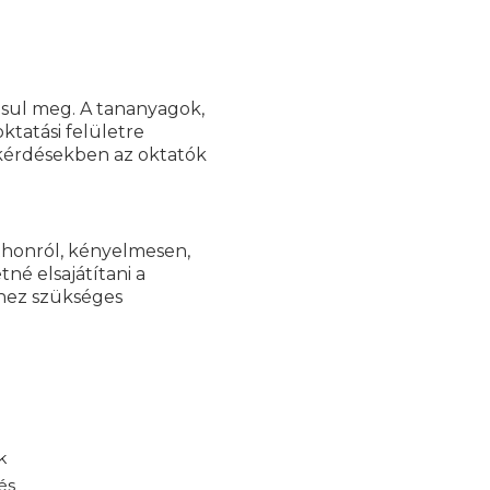
ósul meg. A tananyagok,
ktatási felületre
 kérdésekben az oktatók
tthonról, kényelmesen,
né elsajátítani a
hez szükséges
k
és