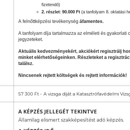
fizetendő)
2. részlet
:
90
.000 Ft
(a tanfolyam 8. oktatási h
A felnőttképzési tevékenység
áfamentes.
A tanfolyam díja tartalmazza az elméleti és gyakorlati o
jegyzeteket.
Aktuális kedvezményekért, akciókért regisztrálj 
minket elérhetőségeinken. Részleteket a regisztrác
találsz.
Nincsenek rejtett költségek és rejtett információk!
57 300 Ft -
A vizsga díját a Katasztrófavédelmi Vi
A KÉPZÉS JELLEGÉT TEKINTVE
Államilag elismert szakképesítést adó képzés.