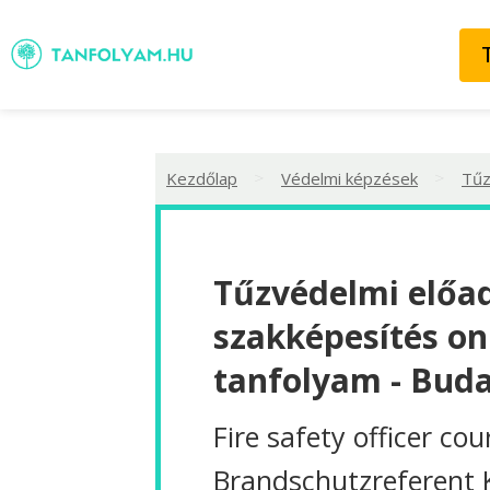
>
>
Kezdőlap
Védelmi képzések
Tűz
Tűzvédelmi előa
szakképesítés on
tanfolyam - Bud
Fire safety officer cou
Brandschutzreferent 