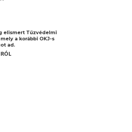
g elismert
Tűzvédelmi
 mely a korábbi OKJ-s
ot ad.
MRÓL