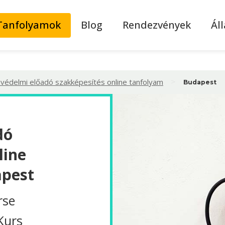
Tanfolyamok
Blog
Rendezvények
Ál
>
védelmi előadó szakképesítés online tanfolyam
Budapest
dó
line
apest
rse
Kurs