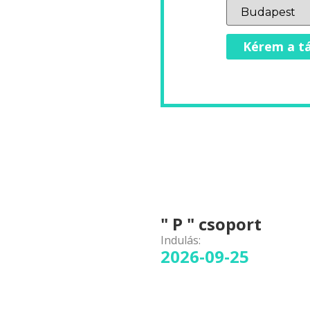
Kérem a tá
" P " csoport
Indulás:
2026-09-25