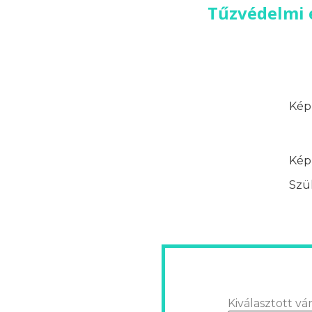
Tűzvédelmi 
Képz
Képz
Szük
Kiválasztott vár