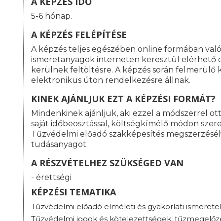
A KÉPZÉS IDŐ
5-6 hónap.
A KÉPZÉS FELÉPÍTÉSE
A képzés teljes egészében online formában val
ismeretanyagok interneten keresztül elérhető o
kerülnek feltöltésre. A képzés során felmerülő
elektronikus úton rendelkezésre állnak.
KINEK AJÁNLJUK EZT A KÉPZÉSI FORMÁT?
Mindenkinek ajánljuk, aki ezzel a módszerrel o
saját időbeosztással, költségkímélő módon szeret
Tűzvédelmi előadó szakképesítés megszerzésé
tudásanyagot.
A RÉSZVÉTELHEZ SZÜKSÉGED VAN
- érettségi
KÉPZÉSI TEMATIKA
Tűzvédelmi előadó elméleti és gyakorlati ismerete
Tűzvédelmi jogok és kötelezettségek, tűzmegelőz