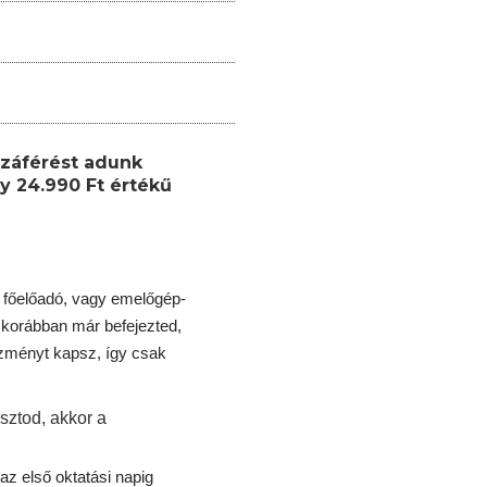
záférést adunk
y 24.990 Ft értékű
 főelőadó, vagy emelőgép-
korábban már befejezted,
ezményt kapsz, így csak
sztod, akkor a
az első oktatási napig