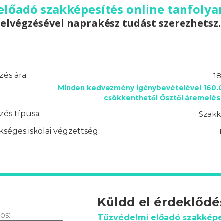
előadó szakképesítés online tanfolya
elvégzésével naprakész tudást szerezhetsz.
és ára:
18
Minden kedvezmény igénybevételével 160.0
csökkenthető! Ősztől áremelés 
és típusa:
Szakk
séges iskolai végzettség:
Küldd el érdeklőd
os:
Tűzvédelmi előadó szakképe