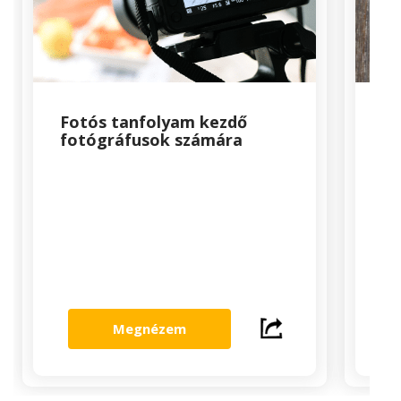
Fotós tanfolyam kezdő
Mi
fotógráfusok számára
ta
Megnézem