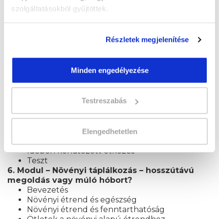
Teszt
szolgáltatásokból gyűjtöttek.
4. Modul – Táplálkozási betegségek
Az elhízásról általában
Testtömegindex és testzsírszázalék
Részletek megjelenítése
Milyen alapanyagok növelik az elhízás
kockázatát?
A túlevéses zavar
Minden engedélyezése
A táplálkozási hiányok
Az élelmiszer szerepe a krónikus
betegségek kialakulásában
Testreszabás
Teszt
5. Modul – Táplálkozási irányzatok és
életmódváltás
Táplálkozási irányzatok
Elengedhetetlen
Diéta helyett életmódváltás
Időben korlátozott étkezés
Teszt
6. Modul – Növényi táplálkozás – hosszútávú
megoldás vagy múló hóbort?
Bevezetés
Növényi étrend és egészség
Növényi étrend és fenntarthatóság