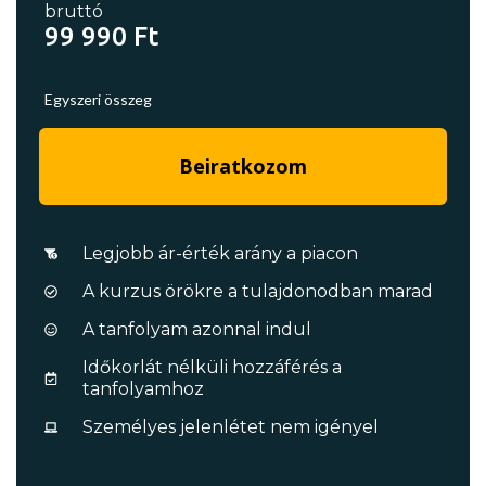
bruttó
99 990 Ft
Egyszeri összeg
Beiratkozom
Legjobb ár-érték arány a piacon
A kurzus örökre a tulajdonodban marad
A tanfolyam azonnal indul
Időkorlát nélküli hozzáférés a
tanfolyamhoz
Személyes jelenlétet nem igényel