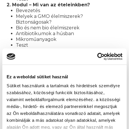
2. Modul – Mi van az ételeinkben?
Bevezetés
Melyek a GMO élelmiszerek?
Biztonságosak?
Bio és nem bio élelmiszerek
Antibiotikumok a húsban
Mikroműanyagok
Teszt
3. Modul – Mennyi ételt fogyasszunk
naponta?
Bevezetés
Napi kalóriaszükséglet életkor és nem
alapján
Ez a weboldal sütiket használ
Milyen gyakran étkezzünk?
Anyagcsere – energiabevitel – Számít
Sütiket használunk a tartalmak és hirdetések személyre
egyáltalán a kalória?
szabásához, közösségi funkciók biztosításához,
Érdemes számolni a kalóriákat?
valamint weboldalforgalmunk elemzéséhez. a közösségi
Egészséges lehet a böjt?
média-, hirdető- és elemező partnereinkkel megosztjuk
Működnek a különböző étrendek?
az Ön weboldalhasználatára vonatkozó adatait, amelyek
Biztonságosak?
Milyen az egészséges étrend? – Arányok a
kombinálják a más adatokat olyan adatokkal, amelyek
tányéron
alapján Ön adott meg, vagy az Ön által használt más