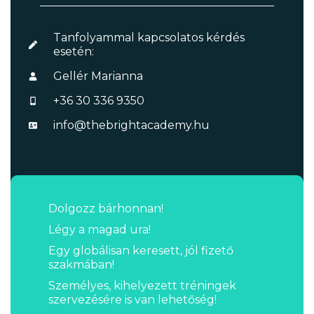
Tanfolyammal kapcsolatos kérdés
esetén:
Gellér Marianna
+36 30 336 9350
info@thebrightacademy.hu
Dolgozz bárhonnan!
Légy a magad ura!
Egy globálisan keresett, jól fizető
szakmában!
Személyes, kihelyezett tréningek
szervezésére is van lehetőség!