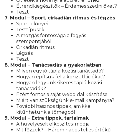
Ötletek a növényi alapú étrendhez
Étrendkiegészítők – Érdemes szedni őket?
Teszt
7. Modul – Sport, cirkadián ritmus és légzés
Sport előnyei
Testtípusok
A mozgás fontossága a fogyás
szempontjából
Cirkadián ritmus
Légzés
Teszt
8. Modul – Tanácsadás a gyakorlatban
Milyen egy jó táplálkozási tanácsadó?
Hogyan építsük fel a konzutlációkat?
Hogyan legyünk sikeres táplálkozási
tanácsadók?
Ezért fontos a saját weboldal készítése
Miért van szükségünk e-mail kampányra?
További hasznos tippek, amikkel
kitűnhetünk a tömegből
9. Modul – Extra tippek, tartalmak
A hüvelyesek elkészítési módja
Mit főzzek? – Három napos teljes értékű