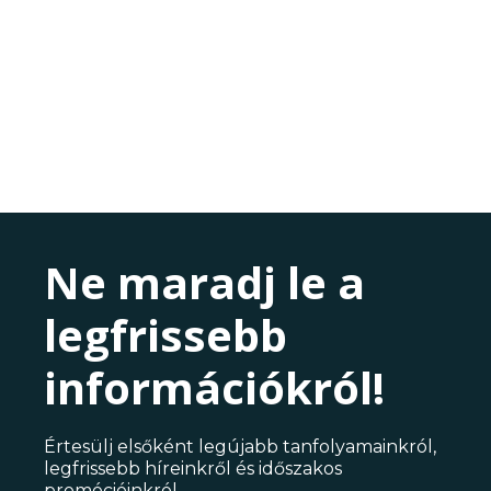
Ne maradj le a
legfrissebb
információkról!
Értesülj elsőként legújabb tanfolyamainkról,
legfrissebb híreinkről és időszakos
promócióinkról.