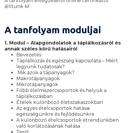
A tanfolyam elvégzéséről online certifikátot
állítunk ki!
A tanfolyam moduljai
1. Modul – Alapgondolatok a táplálkozásról és
annak széles körű hatásairól
Bevezetés
Táplálkozás és egészség kapcsolata – Miért
legyünk tudatosak?
Mik azok a tápanyagok?
Makrotápanyagok
Mikrotápanyagok
Főbb élelmiszercsoportok és helyük a
táplálkozásban
Ételek különböző életszakaszokban
Az egyes ételcsoportok hatásai
egészségünkre és fejlődésünkre
A különböző ételcsoportok étrendünkben
való korlátozásának hatása
Teszt