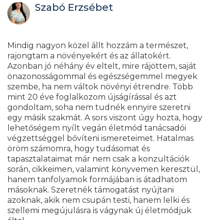
Szabó Erzsébet
Mindig nagyon közel állt hozzám a természet,
rajongtam a növényekért és az állatokért.
Azonban jó néhány év eltelt, mire rájöttem, saját
önazonosságommal és egészségemmel megyek
szembe, ha nem váltok növényi étrendre.
Több
mint 20 éve foglalkozom újságírással és azt
gondoltam, soha nem tudnék ennyire szeretni
egy másik szakmát. A sors viszont úgy hozta, hogy
lehetőségem nyílt vegán életmód tanácsadói
végzettséggel bővíteni ismereteimet.
Hatalmas
öröm számomra, hogy tudásomat és
tapasztalataimat már nem csak a konzultációk
során, cikkeimen, valamint könyvemen keresztül,
hanem tanfolyamok formájában is átadhatom
másoknak. Szeretnék támogatást nyújtani
azoknak, akik nem csupán testi, hanem lelki és
szellemi megújulásra is vágynak új életmódjuk