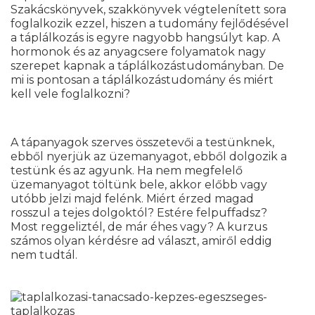
Szakácskönyvek, szakkönyvek végtelenített sora
foglalkozik ezzel, hiszen a tudomány fejlődésével
a táplálkozás is egyre nagyobb hangsúlyt kap. A
hormonok és az anyagcsere folyamatok nagy
szerepet kapnak a táplálkozástudományban. De
mi is pontosan a táplálkozástudomány és miért
kell vele foglalkozni?
A tápanyagok szerves összetevői a testünknek,
ebből nyerjük az üzemanyagot, ebből dolgozik a
testünk és az agyunk. Ha nem megfelelő
üzemanyagot töltünk bele, akkor előbb vagy
utóbb jelzi majd felénk. Miért érzed magad
rosszul a tejes dolgoktól? Estére felpuffadsz?
Most reggeliztél, de már éhes vagy? A kurzus
számos olyan kérdésre ad választ, amiről eddig
nem tudtál.