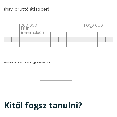
(havi bruttó átlagbér)
200 000
1 000 000
HUF
HUF
(minimálbér)
Forrásaink: fizetesek.hu, glassdoor.com.
Kitől fogsz tanulni?