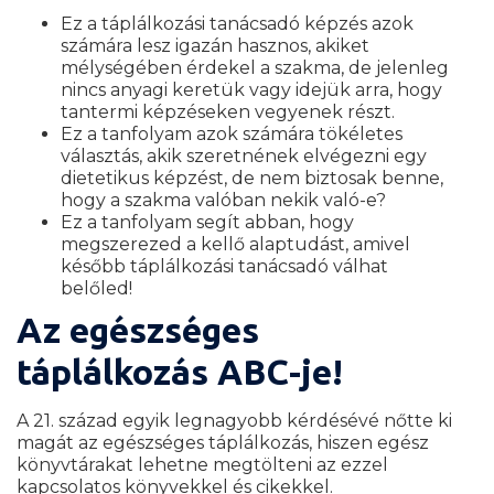
Ez a táplálkozási tanácsadó képzés azok
számára lesz igazán hasznos, akiket
mélységében érdekel a szakma, de jelenleg
nincs anyagi keretük vagy idejük arra, hogy
tantermi képzéseken vegyenek részt.
Ez a tanfolyam azok számára tökéletes
választás, akik szeretnének elvégezni egy
dietetikus képzést, de nem biztosak benne,
hogy a szakma valóban nekik való-e?
Ez a tanfolyam segít abban, hogy
megszerezed a kellő alaptudást, amivel
később táplálkozási tanácsadó válhat
belőled!
Az egészséges
táplálkozás ABC-je!
A 21. század egyik legnagyobb kérdésévé nőtte ki
magát az egészséges táplálkozás, hiszen egész
könyvtárakat lehetne megtölteni az ezzel
kapcsolatos könyvekkel és cikekkel.