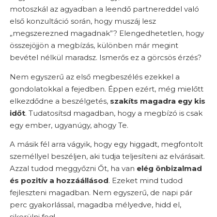
motoszkál az agyadban a leendő partnereddel való
első konzultáció során, hogy muszáj lesz
„megszerezned magadnak”? Elengedhetetlen, hogy
összejöjjön a megbízás, különben már megint
bevétel nélkül maradsz. Ismerős ez a görcsös érzés?
Nem egyszerű az első megbeszélés ezekkel a
gondolatokkal a fejedben. Éppen ezért, még mielőtt
elkezdődne a beszélgetés,
szakíts magadra egy kis
időt
. Tudatosítsd magadban, hogy a megbízó is csak
egy ember, ugyanúgy, ahogy Te.
A másik fél arra vágyik, hogy egy higgadt, megfontolt
személlyel beszéljen, aki tudja teljesíteni az elvárásait.
Azzal tudod meggyőzni Őt, ha van
elég önbizalmad
és pozitív a hozzáállásod
. Ezeket mind tudod
fejleszteni magadban. Nem egyszerű, de napi pár
perc gyakorlással, magadba mélyedve, hidd el,
sikerülni fog!