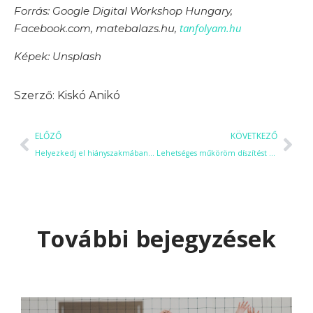
Forrás: Google Digital Workshop Hungary,
tanfolyam.hu
Facebook.com, matebalazs.hu,
Képek: Unsplash
Kiskó Anikó
ELŐZŐ
KÖVETKEZŐ
Helyezkedj el hiányszakmában földmunkagép kezelő tanfolyamunkkal!
Lehetséges műköröm díszítést tanulni online oktatással?
További bejegyzések