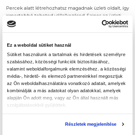
Percek alatt létrehozhatsz magadnak üzleti oldalt, így
ismertebbé teheted vállalkozásod. Sajnos az üzleti
oldalak posztjai évről évre egyre gyengébb elérést
mutatnak, így Facebook hirdetést kell igénybe venni,
hogy érvényesülni tudj, ami pedig egyre drágább lesz
Ez a weboldal sütiket használ
az évek során.
Sütiket használunk a tartalmak és hirdetések személyre
szabásához, közösségi funkciók biztosításához,
valamint weboldalforgalmunk elemzéséhez. a közösségi
média-, hirdető- és elemező partnereinkkel megosztjuk
Instagram
az Ön weboldalhasználatára vonatkozó adatait, amelyek
kombinálják a más adatokat olyan adatokkal, amelyek
alapján Ön adott meg, vagy az Ön által használt más
Korábban még csak fiatalok találkozóhelye volt,
az
szolgáltatásokból gyűjtöttek.
elmúlt években számos vállalkozás kezdte el
használni
a világ legnagyobb képmegosztó
platformját. Ahogy a Facebookon, itt is egy üzleti
Részletek megjelenítése
profilt kell létrehoznod.