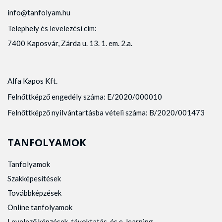
info@tanfolyam.hu
Telephely és levelezési cím:
7400 Kaposvár, Zárda u. 13. 1. em. 2.a.
Alfa Kapos Kft.
Felnőttképző engedély száma: E/2020/000010
Felnőttképző nyilvántartásba vételi száma: B/2020/001473
TANFOLYAMOK
Tanfolyamok
Szakképesítések
Továbbképzések
Online tanfolyamok
Levelező képzések, távoktatás, és e-learning