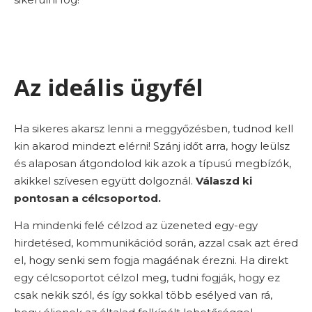
Az ideális ügyfél
Ha sikeres akarsz lenni a meggyőzésben, tudnod kell
kin akarod mindezt elérni! Szánj időt arra, hogy leülsz
és alaposan átgondolod kik azok a típusú megbízók,
akikkel szívesen együtt dolgoznál.
Válaszd ki
pontosan a célcsoportod.
Ha mindenki felé célzod az üzeneted egy-egy
hirdetésed, kommunikációd során, azzal csak azt éred
el, hogy senki sem fogja magáénak érezni. Ha direkt
egy célcsoportot célzol meg, tudni fogják, hogy ez
csak nekik szól, és így sokkal több esélyed van rá,