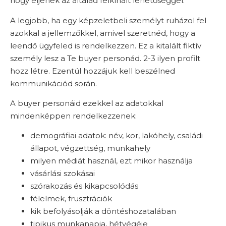
hogy éljenek az általad felkínált lehetőséggel.
A legjobb, ha egy képzeletbeli személyt ruházol fel
azokkal a jellemzőkkel, amivel szeretnéd, hogy a
leendő ügyfeled is rendelkezzen. Ez a kitalált fiktív
személy lesz a Te buyer personád. 2-3 ilyen profilt
hozz létre. Ezentúl hozzájuk kell beszélned
kommunikációd során.
A buyer personáid ezekkel az adatokkal
mindenképpen rendelkezzenek:
demográfiai adatok: név, kor, lakóhely, családi
állapot, végzettség, munkahely
milyen médiát használ, ezt mikor használja
vásárlási szokásai
szórakozás és kikapcsolódás
félelmek, frusztrációk
kik befolyásolják a döntéshozatalában
tipikus munkanapja, hétvégéje