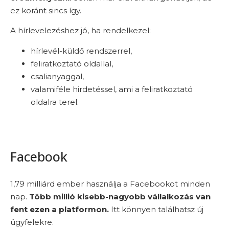
ez koránt sincs így.
A hírlevelezéshez jó, ha rendelkezel:
hírlevél-küldő rendszerrel,
feliratkoztató oldallal,
csalianyaggal,
valamiféle hirdetéssel, ami a feliratkoztató
oldalra terel.
Facebook
1,79 milliárd ember használja a Facebookot minden
nap.
Több millió kisebb-nagyobb vállalkozás van
fent ezen a platformon.
Itt könnyen találhatsz új
ügyfelekre.