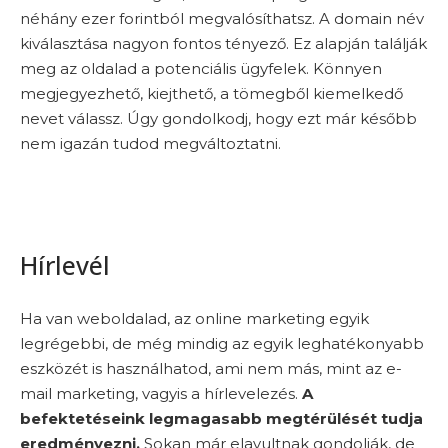
néhány ezer forintból megvalósíthatsz. A domain név
kiválasztása nagyon fontos tényező. Ez alapján találják
meg az oldalad a potenciális ügyfelek. Könnyen
megjegyezhető, kiejthető, a tömegből kiemelkedő
nevet válassz. Úgy gondolkodj, hogy ezt már később
nem igazán tudod megváltoztatni.
Hírlevél
Ha van weboldalad, az online marketing egyik
legrégebbi, de még mindig az egyik leghatékonyabb
eszközét is használhatod, ami nem más, mint az e-
mail marketing, vagyis a hírlevelezés.
A
befektetéseink legmagasabb megtérülését tudja
eredményezni.
Sokan már elavultnak gondolják, de