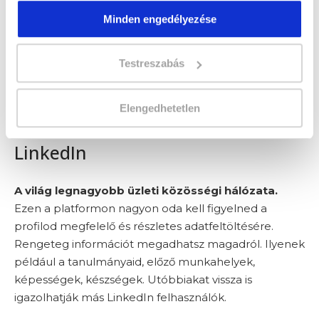
Mivel az Instagram egy vizuális felület, itt csak
Minden engedélyezése
mutatós képes és videós tartalmakra figyelnek fel az
emberek. Ha ezt az elvárást nem tudod teljesíteni,
Testreszabás
inkább ne is regisztráld ide a vállalkozásod.
Elengedhetetlen
LinkedIn
A világ legnagyobb üzleti közösségi hálózata.
Ezen a platformon nagyon oda kell figyelned a
profilod megfelelő és részletes adatfeltöltésére.
Rengeteg információt megadhatsz magadról. Ilyenek
például a tanulmányaid, előző munkahelyek,
képességek, készségek. Utóbbiakat vissza is
igazolhatják más LinkedIn felhasználók.