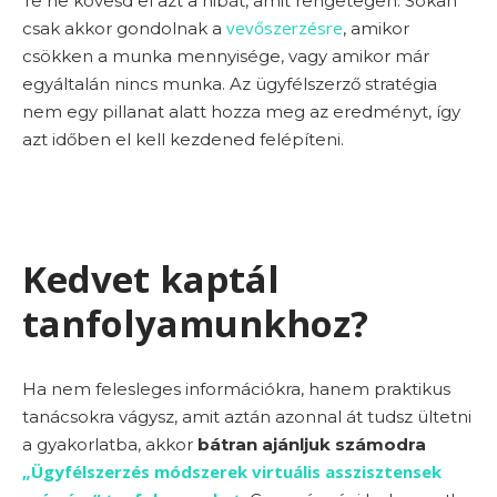
Te ne kövesd el azt a hibát, amit rengetegen. Sokan
vevőszerzésre
csak akkor gondolnak a
, amikor
csökken a munka mennyisége, vagy amikor már
egyáltalán nincs munka. Az ügyfélszerző stratégia
nem egy pillanat alatt hozza meg az eredményt, így
azt időben el kell kezdened felépíteni.
Kedvet kaptál
tanfolyamunkhoz?
Ha nem felesleges információkra, hanem praktikus
tanácsokra vágysz, amit aztán azonnal át tudsz ültetni
a gyakorlatba, akkor
bátran ajánljuk számodra
„Ügyfélszerzés módszerek virtuális asszisztensek