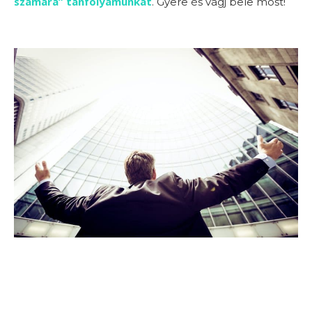
számára” tanfolyamunkat
. Gyere és vágj bele most!