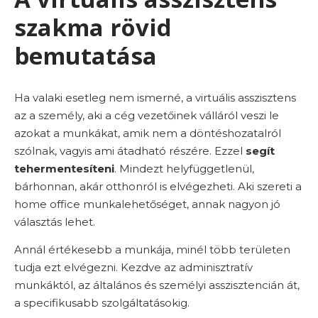
szakma rövid
bemutatása
Ha valaki esetleg nem ismerné, a virtuális asszisztens
az a személy, aki a cég vezetőinek válláról veszi le
azokat a munkákat, amik nem a döntéshozatalról
szólnak, vagyis ami átadható részére. Ezzel
segít
tehermentesíteni
. Mindezt helyfüggetlenül,
bárhonnan, akár otthonról is elvégezheti. Aki szereti a
home office munkalehetőséget, annak nagyon jó
választás lehet.
Annál értékesebb a munkája, minél több területen
tudja ezt elvégezni. Kezdve az adminisztratív
munkáktól, az általános és személyi asszisztencián át,
a specifikusabb szolgáltatásokig.