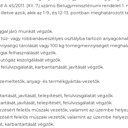
 A 45/2011. (XII. 7.) számú Belügyminisztériumi rendelet 1.
lletve azok, akik az 1-9., és 12-13. pontban meghatározott
nggal járó munkát végzők.
n tűz- vagy robbanásveszélyes osztályba tartozó anyagokn
iségű tárolását vagy 100 kg tömegmennyiséget meghala
giai felhasználását végzők.
 autógáz kiszolgálását végzők.
felülvizsgálatát, karbantartását, javítását végzők.
küzemeltetők, anyag- és termékgyártás-vezetők.
tását, javítását, telepítését, felülvizsgálatát végzők.
tását, javítását, telepítését, felülvizsgálatát végzők.
elezésért felelős műszaki vezetők, valamint az üzembe hely
lezésért felelős műszaki vezetők, valamint az üzembe helye
t, karbantartását végzők.