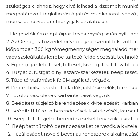
szükséges-e ahhoz, hogy elvállalhasd a kiszemelt munkát!
meghatározott foglalkozási ágak és munkakörök végzői, i
munkáját közvetlenül irányítják, az alábbiak:
1. Hegesztők és az építőipari tevékenység során nyílt lá
2. Az Országos Tűzvédelmi Szabályzat szerint fokozotta
időpontban 300 kg tömegmennyiséget meghaladó menny
vagy szolgáltatás körébe tartozó feldolgozását, technoló
3. Éghető gáz lefejtését, töltését, kiszolgálását, továbbá
4. Tűzgátló, füstgátló nyílászáró-szerkezetek beépítését, 
5. Tűzoltó-vízforrások felülvizsgálatát végzők.
6. Pirotechnikai szakbolti eladók, raktárkezelők, termé
7. Tűzoltó készülékek karbantartását végzők.
8. Beépített tűzjelző berendezések kivitelezését, karbantar
9. Beépített tűzoltó berendezések kivitelezését, karbantar
10. Beépített tűzjelző berendezéseket tervezők, a kivit
11. Beépített tűzoltó berendezéseket tervezők, a kivite
12. Tűzállóságot növelő bevonati rendszerek alkalmazásá