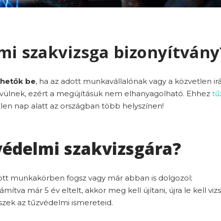
mi szakvizsga bizonyítvány
thetők be
, ha az adott munkavállalónak vagy a közvetlen i
tű
lévülnek, ezért a megújításuk nem elhanyagolható. Ehhez
len nap alatt az országban több helyszínen!
védelmi szakvizsgára?
ott munkakörben fogsz vagy már abban is dolgozol;
mítva már 5 év eltelt, akkor meg kell újítani, újra le kell viz
szek az tűzvédelmi ismereteid.