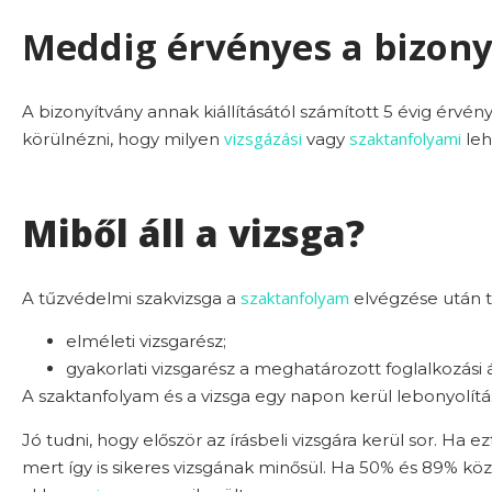
Meddig érvényes a bizony
A bizonyítvány annak kiállításától számított 5 évig érvény
vizsgázási
szaktanfolyami
körülnézni, hogy milyen
vagy
leh
Miből áll a vizsga?
szaktanfolyam
A tűzvédelmi szakvizsga a
elvégzése után te
elméleti vizsgarész;
gyakorlati vizsgarész a meghatározott foglalkozás
A szaktanfolyam és a vizsga egy napon kerül lebonyolítá
Jó tudni, hogy először az írásbeli vizsgára kerül sor. Ha 
mert így is sikeres vizsgának minősül. Ha 50% és 89% közötti