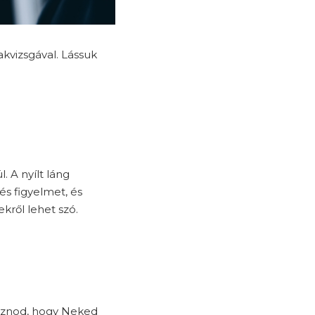
kvizsgával. Lássuk
 A nyílt láng
és figyelmet, és
kről lehet szó.
ásznod, hogy Neked