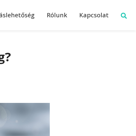
láslehetőség
Rólunk
Kapcsolat
g?