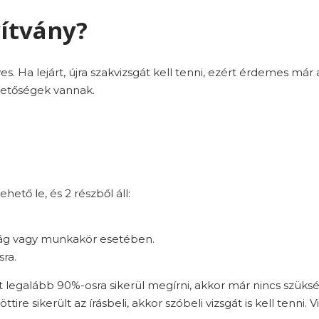
ítvány?
es. Ha lejárt, újra szakvizsgát kell tenni, ezért érdemes már
etőségek vannak.
hető le, és 2 részből áll:
i ág vagy munkakör esetében.
sra.
ezt legalább 90%-osra sikerül megírni, akkor már nincs szüksé
re sikerült az írásbeli, akkor szóbeli vizsgát is kell tenni. Vi