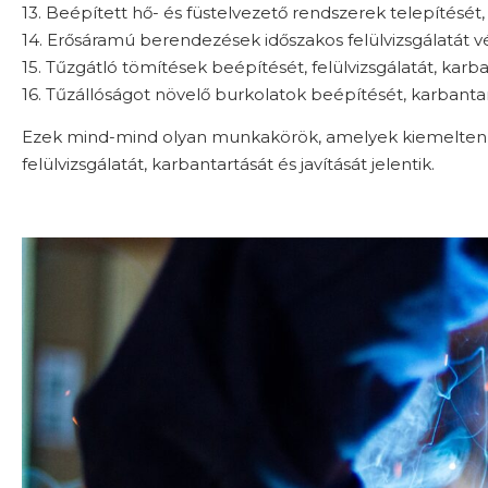
13. Beépített hő- és füstelvezető rendszerek telepítését, f
14. Erősáramú berendezések időszakos felülvizsgálatát v
15. Tűzgátló tömítések beépítését, felülvizsgálatát, karba
16. Tűzállóságot növelő burkolatok beépítését, karbanta
Ezek mind-mind olyan munkakörök, amelyek kiemelten tű
felülvizsgálatát, karbantartását és javítását jelentik.