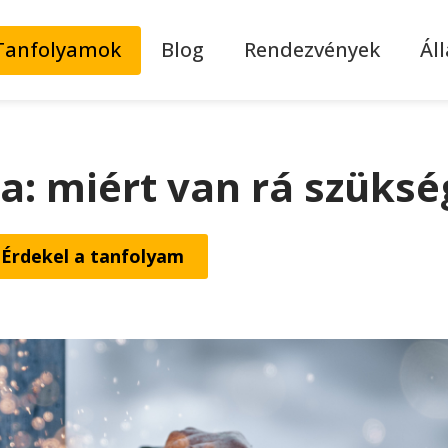
Tanfolyamok
Blog
Rendezvények
Ál
a: miért van rá szüksé
Érdekel a tanfolyam