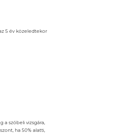
 az 5 év közeledtekor
g a szóbeli vizsgára,
szont, ha 50% alatti,