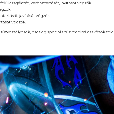
elülvizsgálatát, karbantartását, javítását végzők.
égzők.
ntartását, javítását végzők.
rtását végzők.
zveszélyesek, esetleg speciális tűzvédelmi eszközök tele