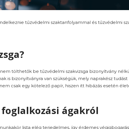
ndelkeznie tűzvédelmi szaktanfolyammal és tűzvédelmi sza
zsga?
em tölthetők be tűzvédelmi szakvizsga bizonyítvány nélkül.
nak is bizonyítványra van szükségük, mely naprakész tudást 
nem csak egy kötelező papír, hiszen itt hibázás esetén élete
 foglalkozási ágakról
g munkakör lista elég terjedelmes, így érdemes végigbogar