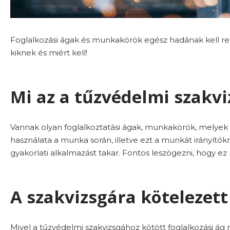
Foglalkozási ágak és munkakörök egész hadának kell re
kiknek és miért kell!
Mi az a tűzvédelmi szakvi
Vannak olyan foglalkoztatási ágak, munkakörök, melyek n
használata a munka során, illetve ezt a munkát irányítók
gyakorlati alkalmazást takar. Fontos leszögezni, hogy ez 
A szakvizsgára kötelezett
Mivel a tűzvédelmi szakvizsgához kötött foglalkozási á