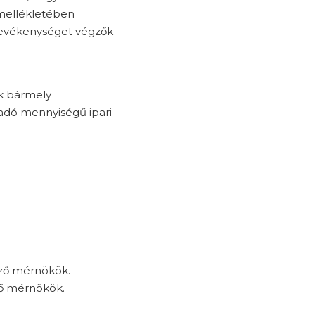
 mellékletében
 tevékenységet végzők
ak bármely
dó mennyiségű ipari
ező mérnökök.
ző mérnökök.