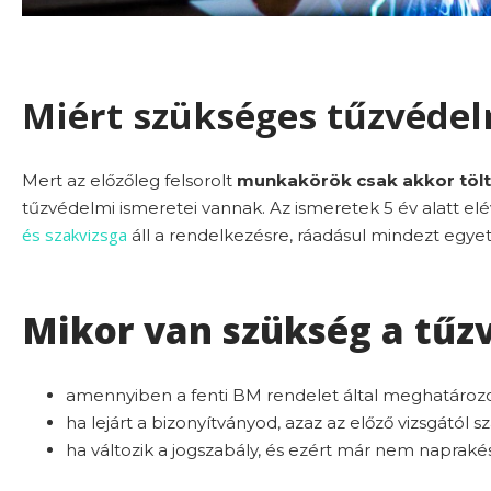
Miért szükséges tűzvédel
Mert az előzőleg felsorolt
munkakörök csak akkor töl
tűzvédelmi ismeretei vannak. Az ismeretek 5 év alatt e
és szakvizsga
áll a rendelkezésre, ráadásul mindezt egyet
Mikor van szükség a tűz
amennyiben a fenti BM rendelet által meghatároz
ha lejárt a bizonyítványod, azaz az előző vizsgától szá
ha változik a jogszabály, és ezért már nem napraké