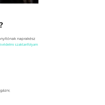
?
rányítónak naprakész
zvédelmi szaktanfolyam
sgázni;