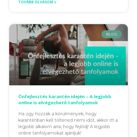
TOVÁBB OLVASOM »
BLOG
Önfejlesztés karantén idején – A legjobb
online is elvégezhető tanfolyamok
Ha úgy hozzák a körülmények, hogy
karanténban kell töltened némi időt, akkor itt a
legjobb alkalom arra, hogy fejlődj! A legjobb
online tanfolyamokat ajánljuk!