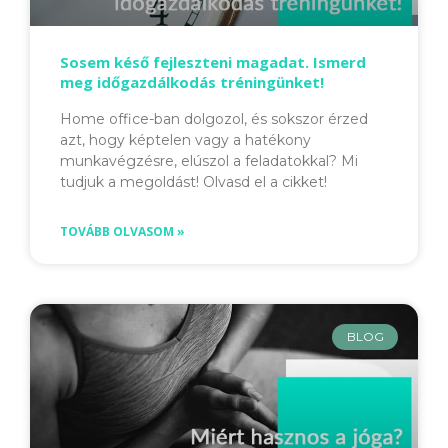
Sosem késő fejleszteni magadat. Ismerd
meg időgazdálkodás tréningünket!
Home office-ban dolgozol, és sokszor érzed
azt, hogy képtelen vagy a hatékony
munkavégzésre, elúszol a feladatokkal? Mi
tudjuk a megoldást! Olvasd el a cikket!
TOVÁBB OLVASOM »
BLOG