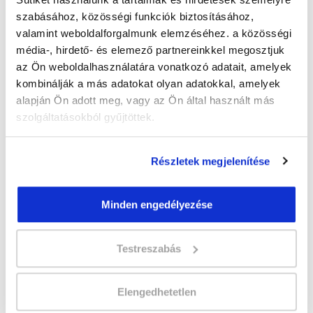
Karácsony!
szabásához, közösségi funkciók biztosításához,
valamint weboldalforgalmunk elemzéséhez. a közösségi
TOVÁBB OLVASOM »
média-, hirdető- és elemező partnereinkkel megosztjuk
az Ön weboldalhasználatára vonatkozó adatait, amelyek
kombinálják a más adatokat olyan adatokkal, amelyek
« Előző
1
2
3
5
6
7
8
9
10
Következő
4
alapján Ön adott meg, vagy az Ön által használt más
»
szolgáltatásokból gyűjtöttek.
Hallottál valamilyen
Részletek megjelenítése
tanfolyamokat érintő
Minden engedélyezése
változtatást, de
mégsem találod itt
Testreszabás
blogbejegyzésként?
Elengedhetetlen