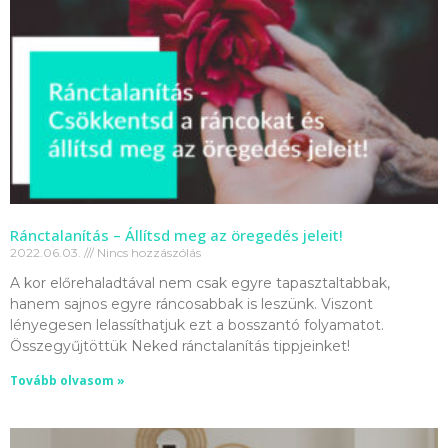
Ránctalanítás – Állítsd meg az öregedés jeleit!
2022.06.03.
Nincs hozzászólás
A kor előrehaladtával nem csak egyre tapasztaltabbak,
hanem sajnos egyre ráncosabbak is leszünk. Viszont
lényegesen lelassíthatjuk ezt a bosszantó folyamatot.
Összegyűjtöttük Neked ránctalanítás tippjeinket!
Tovább olvasom »