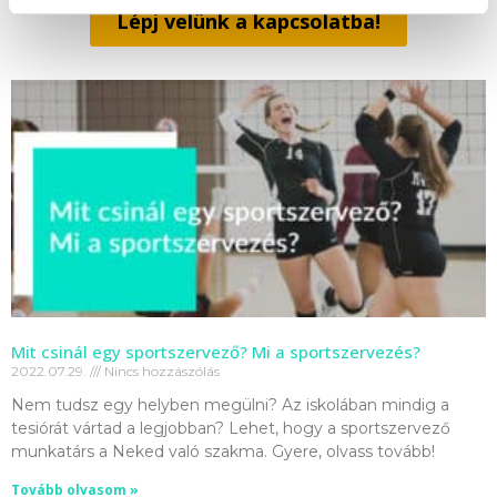
Lépj velünk a kapcsolatba!
Mit csinál egy sportszervező? Mi a sportszervezés?
2022.07.29.
Nincs hozzászólás
Nem tudsz egy helyben megülni? Az iskolában mindig a
tesiórát vártad a legjobban? Lehet, hogy a sportszervező
munkatárs a Neked való szakma. Gyere, olvass tovább!
Tovább olvasom »