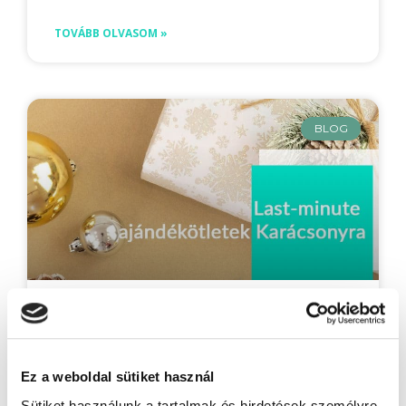
TOVÁBB OLVASOM »
BLOG
Last-minute ajándékötletek karácsonyra
Adunk rögtön 12+1 tippet, hogy mit tudsz
néhány kattintással beszerezni, és így az
Ez a weboldal sütiket használ
utolsó pillanatban is megtalálni a tökéletes
ajándékot szeretteid számára! Nyakunkon a
Sütiket használunk a tartalmak és hirdetések személyre