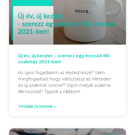
Új év, új kezdet – szerezz egy hozzád illő
szakmát 2021-ben!
Az újévi fogadalom az életed része? Idén
megfogadtad, hogy változtatsz az életeden
és új szakmát szerzel? Vajon melyik szakma
illik hozzád? Tippek a cikkben!
TOVÁBB OLVASOM »