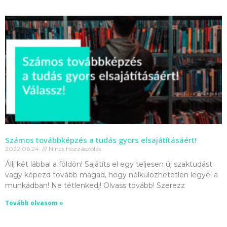
Számos továbbképzés a tudás gyors elsajátításáért!
2022.06.24.
Nincs hozzászólás
Állj két lábbal a földön! Sajátíts el egy teljesen új szaktudást
vagy képezd tovább magad, hogy nélkülözhetetlen legyél a
munkádban! Ne tétlenkedj! Olvass tovább! Szerezz
Tovább olvasom »