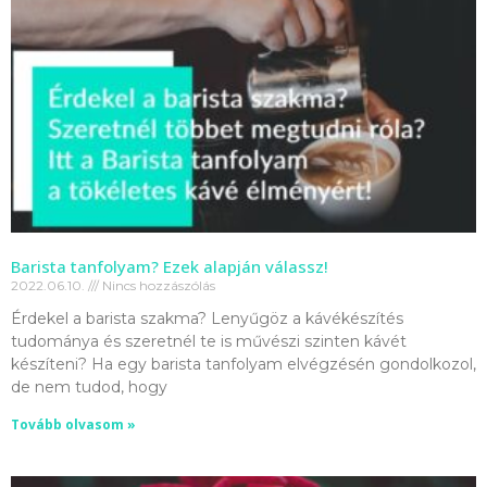
Barista tanfolyam? Ezek alapján válassz!
2022.06.10.
Nincs hozzászólás
Érdekel a barista szakma? Lenyűgöz a kávékészítés
tudománya és szeretnél te is művészi szinten kávét
készíteni? Ha egy barista tanfolyam elvégzésén gondolkozol,
de nem tudod, hogy
Tovább olvasom »