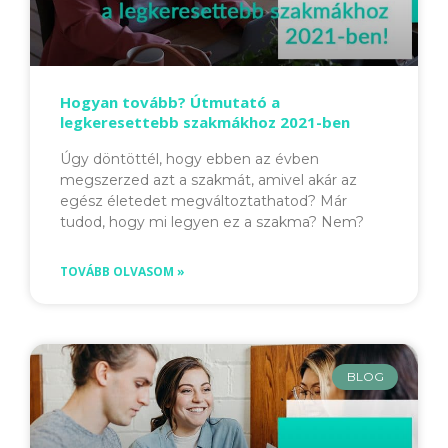
Hogyan tovább? Útmutató a
legkeresettebb szakmákhoz 2021-ben
Úgy döntöttél, hogy ebben az évben
megszerzed azt a szakmát, amivel akár az
egész életedet megváltoztathatod? Már
tudod, hogy mi legyen ez a szakma? Nem?
TOVÁBB OLVASOM »
BLOG