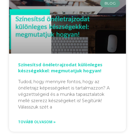
BLOG
Színesítsd önéletrajzodat különleges
készségekkel: megmutatjuk hogyan!
Tudod, hogy mennyire fontos, hogy az
önéletrajz képességeket is tartalmazzon? A
végzettségeid és a munka tapasztalatok
mellé szerezz készségeket is! Segítünk!
Válasszuk szét a
TOVÁBB OLVASOM »