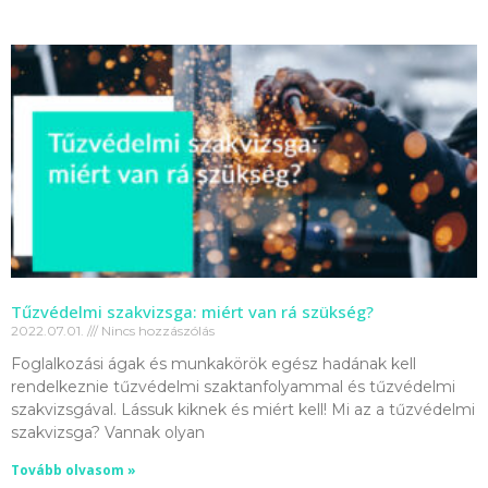
Tűzvédelmi szakvizsga: miért van rá szükség?
2022.07.01.
Nincs hozzászólás
Foglalkozási ágak és munkakörök egész hadának kell
rendelkeznie tűzvédelmi szaktanfolyammal és tűzvédelmi
szakvizsgával. Lássuk kiknek és miért kell! Mi az a tűzvédelmi
szakvizsga? Vannak olyan
Tovább olvasom »