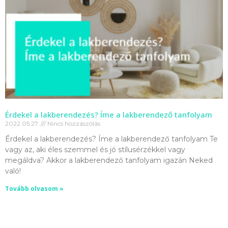
Érdekel a lakberendezés? Íme a lakberendező tanfolyam
2022.05.27.
Nincs hozzászólás
Érdekel a lakberendezés? Íme a lakberendező tanfolyam Te
vagy az, aki éles szemmel és jó stílusérzékkel vagy
megáldva? Akkor a lakberendező tanfolyam igazán Neked
való!
Tovább olvasom »