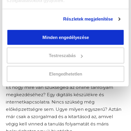
szolgáltatásokból gyűjtöttek.
milyen erőforrásaid vannak, amiket mozgósítani tudsz.
Részletek megjelenítése
Ki lehet jó coach?
Minden engedélyezése
Sokan fordulnak hozzád tanácsért, ha nem tudják a
következő lépést, pedig tudják, hogy mit is
Testreszabás
szeretnének elérni? Te vagy az, akinek elég egy szót
mondania, és máris újabb lendületet vesznek? Akkor
Elengedhetetlen
a coach neked a testhezálló szakma!
És hogy mire van szükséged az online tanfolyam
megkezdéséhez? Egy digitális készülékre és
internetkapcsolatra. Nincs szükség még
előképzettségre sem. Ugye milyen egyszerű? Aztán
már csak a szorgalmad és a kitartásod az, amivel
végig kell vinned a tanulás folyamatát és máris