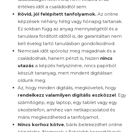
értékes időt a családodtól sem.
Rövid, jól felépített tanfolyamok.
Az online
képzések néhány hétig vagy hónapig tartanak.
Ez sokban függ az anyag mennyiségétől és a
tanulásra fordított időtől is, de garantáltan nem
kell évekig tartó tanulásban gondolkodnod.
Nemcsak időt spórolsz meg magadnak és a
családodnak, hanem pénzt is, hiszen
nincs
utazás
a képzés helyszínére, nincs papírból
készült tananyag, mert mindent digitálisan
oldunk meg.
Az, hogy minden digitális, megköveteli, hogy
rendelkezz valamilyen digitális eszközzel
. Egy
számítógép, egy laptop, egy tablet vagy egy
okostelefon, amihez van netkapcsolatod és
máris megkezdheted a tanfolyamot.
Nincs korhoz kötve
, bárki belekezdhet online
képzésbe. Nemcsak a fiatalabb korosztálynak,