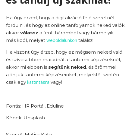
Ha úgy érzed, hogy a digitalizáció felé szeretnél
fordulni, és hogy az online tanfolyamok neked valók,
akkor
válassz
a fenti háromból vagy bármelyik
weboldalunkon
másikból, melyet
találsz!
Ha viszont úgy érzed, hogy ez mégsem neked való,
és szívesebben maradnál a tantermi képzéseknél,
akkor mi ebben is
segítünk neked
, és örömmel
ajánljuk tantermi képzéseinket, melyektől szintén
kattintásra
csak egy
vagy!
Forrás: HR Portál, Eduline
Képek: Unsplash
Matics Kata