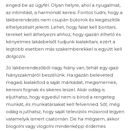
enged be az ügyfél. Olyan helyre, ahol a nyugalmat,
az intimitást, a harmóniát keresi. Fontos tudni, hogy a
lakberendezés nem csupán bútorok és kiegészítők
elhelyezését jelenti. Lehet, hogy falat kell bontani,
tereket kell áthelyezni ahhoz, hogy igazán élhető és
kényelmes lakásbelsőt tudjunk kialakítani, ezért a
legtöbb esetben más szakemberekkel is együtt kell
dolgozni.
Jó lakberendezőből nagy hiány van, tehát egy igazi
hiányszakmáról beszélünk. Ha igazán beleveted
magad, kialakítod a saját márkádat, megismernek,
keresni fognak és sikeres leszel. Akár odáig is
eljuthatsz, hogy egyedül nem is bírod a rengeteg
munkát, és munkatársakat kell felvenned. Sőt, még
odáig is juthatsz, hogy saját televíziós műsorod legyen
valamelyik ismert csatornán. De ha mégsem, akkor
blogolni vagy vlogolni mindenképp érdemes