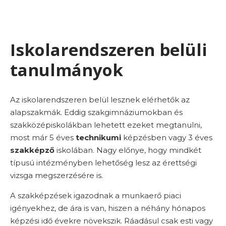
Iskolarendszeren belüli
tanulmányok
Az iskolarendszeren belül lesznek elérhetők az
alapszakmák. Eddig szakgimnáziumokban és
szakközépiskolákban lehetett ezeket megtanulni,
most már 5 éves
technikumi
képzésben vagy 3 éves
szakképző
iskolában. Nagy előnye, hogy mindkét
típusú intézményben lehetőség lesz az érettségi
vizsga megszerzésére is.
A szakképzések igazodnak a munkaerő piaci
igényekhez, de ára is van, hiszen a néhány hónapos
képzési idő évekre növekszik. Ráadásul csak esti vagy