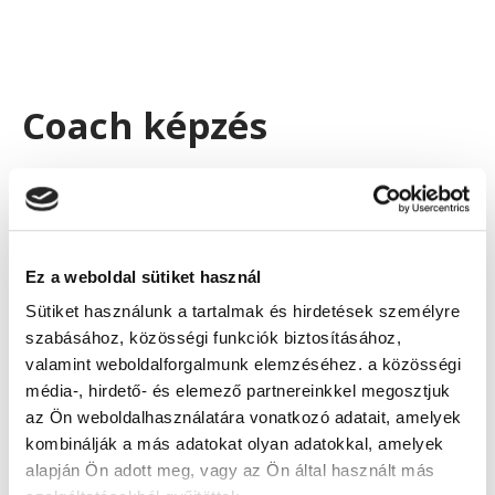
Coach képzés
coach
A
szakma elég felkapott, egyre többen
választják maguknak hivatásként azok, akik úgy érzik,
hogy megfelelő tudással képesek másoknak segíteni.
Segíteni egy olyan életszakaszban, amikor valami
Ez a weboldal sütiket használ
miatt
elakadtak
. Lehet ez az elakadás szakmai vagy
Sütiket használunk a tartalmak és hirdetések személyre
magánéleti, egy jó coach segítségével minden
szabásához, közösségi funkciók biztosításához,
probléma megoldható. Fontos tudnod, hogy a coach
valamint weboldalforgalmunk elemzéséhez. a közösségi
sosem a múlt feltárásával, elakadásaival foglalkozik,
média-, hirdető- és elemező partnereinkkel megosztjuk
erre a legjobb szakember a pszichológus.
A coach a
az Ön weboldalhasználatára vonatkozó adatait, amelyek
jövővel foglalkozik
. Segít tovább lendülni a
kombinálják a más adatokat olyan adatokkal, amelyek
nehézségeken, de nem keresi a nehézségek okait.
alapján Ön adott meg, vagy az Ön által használt más
Rávezet, hogy a siker érdekében mire kell fókuszálni,