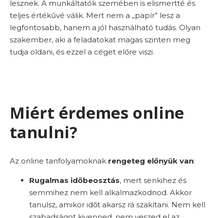
lesznek. A munkáltatók szemében is elismertté és
teljes értékűvé válik. Mert nem a „papír” lesz a
legfontosabb, hanem a jól használható tudás. Olyan
szakember, aki a feladatokat magas szinten meg
tudja oldani, és ezzel a céget előre viszi.
Miért érdemes online
tanulni?
Az online tanfolyamoknak
rengeteg előnyük van
:
Rugalmas időbeosztás
, mert senkihez és
semmihez nem kell alkalmazkodnod. Akkor
tanulsz, amikor időt akarsz rá szakítani. Nem kell
szabadságot kivenned, nem veszed el az