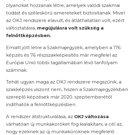
olyanokat hozzanak létre, amelyek valódi szakmai
tudást és széleskörű ismereteket biztosítanak. Mivel
az OKJ rendszere elavult, és átláthatatlan volt, ezért
változtatásra,
megújulásra volt szükség a
felnőttképzésben.
Emiatt jött létre a Szakmajegyzék, amelyben a 176
képzés és 76 részszakképesítés már megfelel az
Európai Unió többi tagállamában lévő tanfolyam
számnak.
Tehát ugyan maga az OKJ rendszere megszűnik, a
szakképzés viszont nem, hiszen a Szakmajegyzékben
szereplő képzések már 2020. szeptemberétől
indíthatók a felnőttképzésben.
A rendszer átstrukturálása, az
OKJ változása
várhatóan új munkaköröket fog kialakítani, a cél az,
hogy ezeknek az új munkaköröknek megfelelő