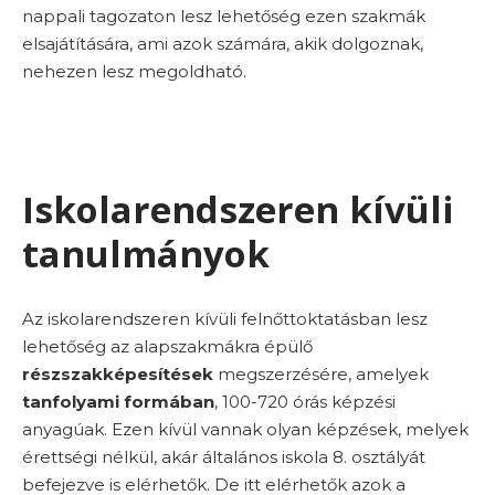
nappali tagozaton lesz lehetőség ezen szakmák
elsajátítására, ami azok számára, akik dolgoznak,
nehezen lesz megoldható.
Iskolarendszeren kívüli
tanulmányok
Az iskolarendszeren kívüli felnőttoktatásban lesz
lehetőség az alapszakmákra épülő
részszakképesítések
megszerzésére, amelyek
tanfolyami
formában
, 100-720 órás képzési
anyagúak. Ezen kívül vannak olyan képzések, melyek
érettségi nélkül, akár általános iskola 8. osztályát
befejezve is elérhetők. De itt elérhetők azok a