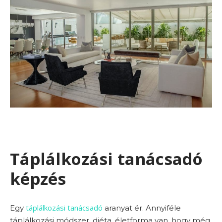
Táplálkozási tanácsadó
képzés
táplálkozási tanácsadó
Egy
aranyat ér. Annyiféle
táplálkozási módszer, diéta, életforma van, hogy még