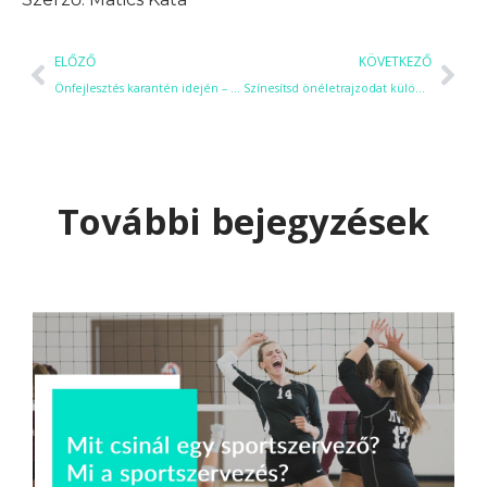
ELŐZŐ
KÖVETKEZŐ
Önfejlesztés karantén idején – A legjobb online is elvégezhető tanfolyamok
Színesítsd önéletrajzodat különleges készségekkel: megmutatjuk hogyan!
További bejegyzések