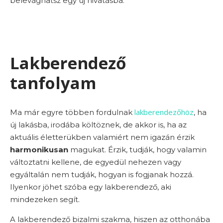
belevághatsz egy új hivatásba.
Lakberendező
tanfolyam
lakberendezőhöz
Ma már egyre többen fordulnak
, ha
új lakásba, irodába költöznek, de akkor is, ha az
aktuális életterükben valamiért nem igazán érzik
harmonikusan
magukat. Érzik, tudják, hogy valamin
változtatni kellene, de egyedül nehezen vagy
egyáltalán nem tudják, hogyan is fogjanak hozzá.
Ilyenkor jöhet szóba egy lakberendező, aki
mindezeken segít.
A lakberendező bizalmi szakma, hiszen az otthonába