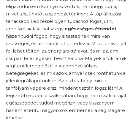
eligazodni sem könnyű közöttük, nemhogy tudni,
mivel teszünk jót a szervezetünknek. A táplálkozási
tanácsadó képzéssel olyan tudáshoz fogsz jutni,
amellyel kialakíthatsz egy
egészséges étrendet
,
hiszen tudni fogod, hogy a testednek mire van
szükséges, és azt miből lehet fedezni. Mi az, amivel jól
fel lehet tölteni az energiaraktárakat, és mi az, ami
csupán feleslegesen bevitt kalória. Melyek azok, amik
segítenek megelőzni a különböző súlyos
betegségeket, és mik azok, amivel csak ronthatunk a
jelenlegi állapotunkon. Az biztos, hogy mire a
tanfolyam végére érsz, mindent tisztán fogsz látni! A
legszebb ebben a szakmában, hogy nem csak a saját
egészségedet tudod megőrizni vagy visszanyerni,
hanem ezentúl nagyon sok embernek a segítségére
lehetsz.