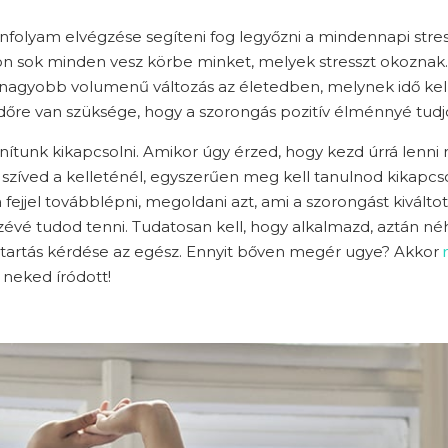
nfolyam elvégzése segíteni fog legyőzni a mindennapi stres
on sok minden vesz körbe minket, melyek stresszt okoznak.
l nagyobb volumenű változás az életedben, melynek idő kell
 időre van szüksége, hogy a szorongás pozitív élménnyé tudjo
unk kikapcsolni. Amikor úgy érzed, hogy kezd úrrá lenni ra
szíved a kelleténél, egyszerűen meg kell tanulnod kikapcsol
a fejjel továbblépni, megoldani azt, ami a szorongást kiválto
észévé tudod tenni. Tudatosan kell, hogy alkalmazd, aztán 
itartás kérdése az egész. Ennyit bőven megér ugye? Akkor
neked íródott!