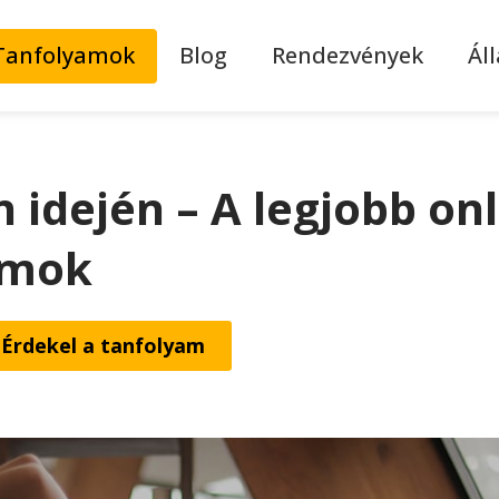
Tanfolyamok
Blog
Rendezvények
Ál
 idején – A legjobb onl
amok
Érdekel a tanfolyam