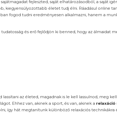
 sajátmagadat fejleszted, saját elhatározásodból, a saját ig
, kiegyensúlyozottabb életet tudj élni. Ráadásul online t
ádban fogod tudni eredményesen alkalmazni, hanem a munká
 tudatosság és erő fejlődjön ki benned, hogy az álmaidat 
d lassítani az életed, magadnak is le kell lassulnod, meg ke
lágot. Ehhez van, akinek a sport, és van, akinek a
relaxáció
lni, így hát megtanítunk különböző relaxációs technikákra 