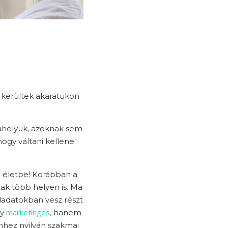
n kerültek akaratukon
kahelyük, azoknak sem
ogy váltani kellene.
ó
életbe! Korábban a
tak több helyen is. Ma
ladatokban vesz részt
marketinges
gy
, hanem
Ehhez nyilván szakmai