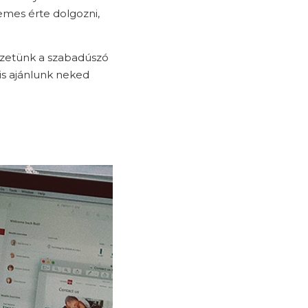
demes érte dolgozni,
ezetünk a szabadúszó
is ajánlunk neked