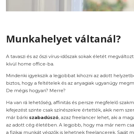
Munkahelyet váltanál?
A tavaszi és az őszi vírus-időszak sokak életét megvált
kívül home office-ba.
Mindenki igyekszik a legjobbat kihozni az adott helyz
biztos, hogy a feltételek és az anyagiak ugyanúgy megmar
De mégis hogyan? Merre?
Ha van rá lehetőség, affinitás és persze megfelelő sza
kifejezést szinte csak színészekre értették, akik nem sz
már bárki
szabadúszó
, azaz freelancer lehet, aki a m
az adott cég életében. A legjobb, hogy ma már nem csak
a fizikai munkát végzők is lehetnek freelancerek. Saját 