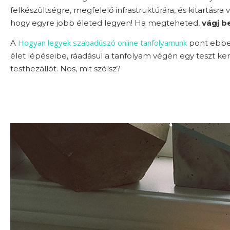
felkészültségre, megfelelő infrastruktúrára, és kitartás
hogy egyre jobb életed legyen! Ha megteheted,
vágj b
Hogyan legyek szabadúszó online tanfolyamunk
A
pont ebben
élet lépéseibe, ráadásul a tanfolyam végén egy teszt 
testhezállót. Nos, mit szólsz?