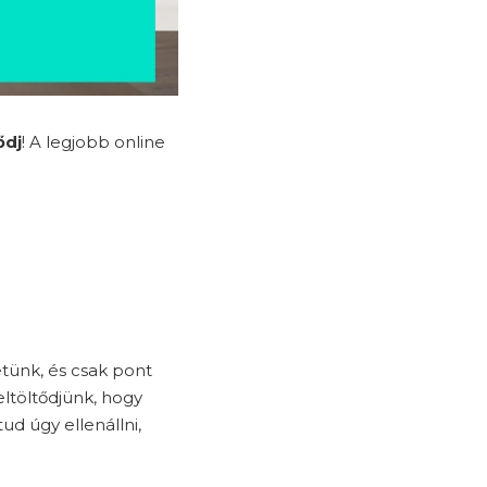
ődj
! A legjobb online
tünk, és csak pont
ltöltődjünk, hogy
d úgy ellenállni,