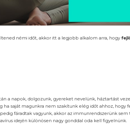
ened némi időt, akkor itt a legjobb alkalom arra, hogy
fejl
n a napok, dolgozunk, gyereket nevelünk, háztartást veze
ha saját magunkra nem szakítunk elég időt ahhoz, hogy fe
 pedig fáradtak vagyunk, akkor az immunrendszerünk sem tu
avírus idején különösen nagy gonddal oda kell figyelnünk.