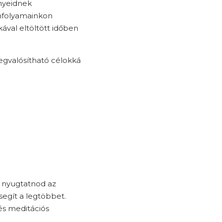
ényeidnek
anfolyamainkon
val eltöltött időben
megvalósítható célokká
ll nyugtatnod az
segít a legtöbbet.
és meditációs