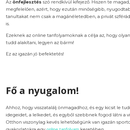
Az
önfejlesztés
szó rendkívül kifejező. Hiszen te magad,
megfelelően, azért, hogy ezután minőségibb, nyugodtabb
tanultakat nem csak a magánéletedben, a privát szfér
is.
Ezeknek az online tanfolyamoknak a célja az, hogy olyan
tudd alakítani, legyen az bármi!
Ez az igazán jó befektetés!
Fő a nyugalom!
Ahhoz, hogy visszatalálj önmagadhoz, és egy kicsit le tud
idegeidet, a lelkedet, és egyből szebbnek fogod látni a vi
Otthon viszonylag kevés lehetőségünk van igazán sporto
online tanfolyam
gyakorlatokra egy
keretében.