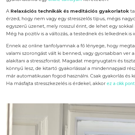
A
Relaxációs technikák és meditációs gyakorlatok
ta
érzed, hogy nem vagy egy stresszelős típus, mégis nagy
egyszerű üzenet, mely rosszul érint, de lehet egy sokka
Még ha pozitív is a változás, a testednek és lelkednek is
Ennek az online tanfolyamnak a fő lényege, hogy megtanít
valami szorongást vált ki benned, vagy gyorsabban ver a 
alakítani a stresszforrást. Magadat megnyugtatni és tiszt
könnyű lesz, de kitartó gyakorlással a mindennapjaid r
már automatikusan fogod használni. Csak gyakorlás és k
ez a cikk pont
Ha másfajta stresszkezelés is érdekel, akkor