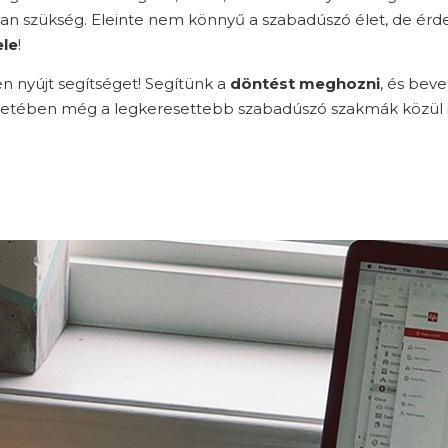
ra van szükség. Eleinte nem könnyű a szabadúszó élet, de ér
ele
!
 nyújt segítséget! Segítünk a
döntést meghozni
, és bev
keretében még a legkeresettebb szabadúszó szakmák közül 