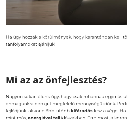
Ha úgy hozzák a körülmények, hogy karanténban kell tölt
tanfolyamokat ajánljuk!
Mi az az önfejlesztés?
Nagyon sokan élünk úgy, hogy csak rohannak egymás utá
önmagunkra nem jut megfelelő mennyiségű időnk. Pedig 
fejlődjünk, akkor előbb-utóbb
kifáradás
lesz a vége. Ha
mint más,
energiával teli
időszakban. Erre most, a koron