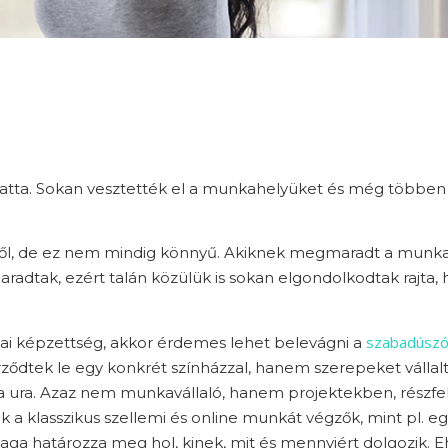
oztatta. Sokan vesztették el a munkahelyüket és még többe
etből, de ez nem mindig könnyű. Akiknek megmaradt a mun
adtak, ezért talán közülük is sokan elgondolkodtak rajta, h
szabadúsz
kmai képzettség, akkor érdemes lehet belevágni a
erződtek le egy konkrét színházzal, hanem szerepeket vállal
aga ura. Azaz nem munkavállaló, hanem projektekben, részfe
 a klasszikus szellemi és online munkát végzők, mint pl. e
maga határozza meg hol, kinek, mit és mennyiért dolgozik. 