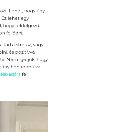
szt. Lehet, hogy úgy
 Ez lehet egy
, hogy feldolgozd.
n fejlődni.
jtad a stressz, vagy
ni, és pozitívvá
tta. Nem ígérjük, hogy
néhány hónap múlva
relaxációra
fel!