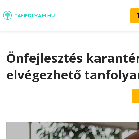
Önfejlesztés karantén
elvégezhető tanfoly