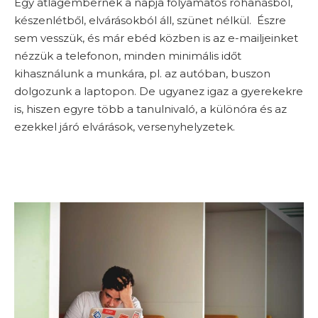
Egy átlagembernek a napja folyamatos rohanásból,
készenlétből, elvárásokból áll, szünet nélkül. Észre
sem vesszük, és már ebéd közben is az e-mailjeinket
nézzük a telefonon, minden minimális időt
kihasználunk a munkára, pl. az autóban, buszon
dolgozunk a laptopon. De ugyanez igaz a gyerekekre
is, hiszen egyre több a tanulnivaló, a különóra és az
ezekkel járó elvárások, versenyhelyzetek.