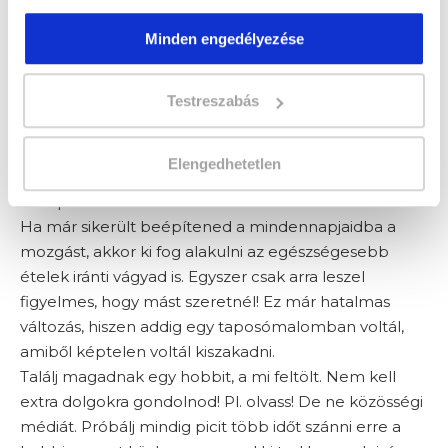
Vegyél egy nagy levegőt, és határozd el, hogy
változtatsz, mert kezelned kell a stresszt. Erre az
Minden engedélyezése
egyik legjobb megoldás a mozgás, de nem a
versenysport, csak a hobbi szintű! Kezdj el mozogni,
Testreszabás
kapj rá az ízére, érezd meg, hogy milyen felszabadító
érzés! Kis idő múlva rá fogsz jönni, hogy az egyik
legjobb stresszlevezető, egyszerűen pezsegni fogsz
Elengedhetetlen
utána! De ehhez fel kell kelned az asztaltól, a
kanapéról!
Ha már sikerült beépítened a mindennapjaidba a
mozgást, akkor ki fog alakulni az egészségesebb
ételek iránti vágyad is. Egyszer csak arra leszel
figyelmes, hogy mást szeretnél! Ez már hatalmas
változás, hiszen addig egy taposómalomban voltál,
amiből képtelen voltál kiszakadni.
Találj magadnak egy hobbit, a mi feltölt. Nem kell
extra dolgokra gondolnod! Pl. olvass! De ne közösségi
médiát. Próbálj mindig picit több időt szánni erre a