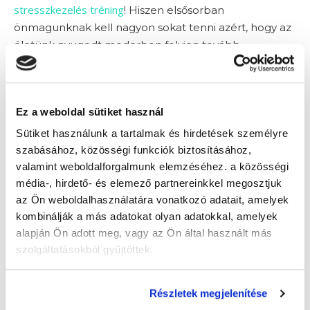
stresszkezelés tréning
! Hiszen elsősorban
önmagunknak kell nagyon sokat tenni azért, hogy az
életünk nyugodt mederben folyjon tovább.
Az elhatározás hozza
Ez a weboldal sütiket használ
meg a várt változást!
Sütiket használunk a tartalmak és hirdetések személyre
szabásához, közösségi funkciók biztosításához,
valamint weboldalforgalmunk elemzéséhez. a közösségi
Ahhoz, hogy tudd kezelni a stresszt, a te
média-, hirdető- és elemező partnereinkkel megosztjuk
elhatározásodra van a legnagyobb szükséged. Mert
az Ön weboldalhasználatára vonatkozó adatait, amelyek
dolgozhat veled bármilyen szakember, ha te
kombinálják a más adatokat olyan adatokkal, amelyek
elzárkózol, ha nem tudod el- és befogadni a
alapján Ön adott meg, vagy az Ön által használt más
tanácsait.
szolgáltatásokból gyűjtöttek.
Van, akinek ez a legnehezebb része. Főleg, ha úgy
érzi, hogy az állandó pörgés, 200%-on való teljesítés a
Részletek megjelenítése
normális.