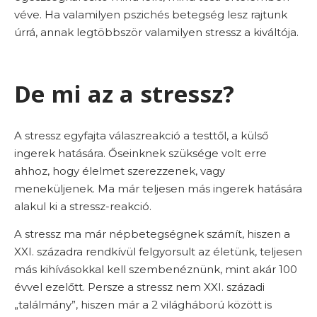
véve. Ha valamilyen pszichés betegség lesz rajtunk
úrrá, annak legtöbbször valamilyen stressz a kiváltója.
De mi az a stressz?
A stressz egyfajta válaszreakció a testtől, a külső
ingerek hatására. Őseinknek szüksége volt erre
ahhoz, hogy élelmet szerezzenek, vagy
meneküljenek. Ma már teljesen más ingerek hatására
alakul ki a stressz-reakció.
A stressz ma már népbetegségnek számít, hiszen a
XXI. századra rendkívül felgyorsult az életünk, teljesen
más kihívásokkal kell szembenéznünk, mint akár 100
évvel ezelőtt. Persze a stressz nem XXI. századi
„találmány”, hiszen már a 2 világháború között is