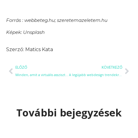
Forrás : webbeteg.hu; szeretemazeletem.hu
Képek: Unsplash
Matics Kata
ELŐZŐ
KÖVETKEZŐ
Minden, amit a virtuális asszisztensek munkájáról tudni érdemes!
A legújabb webdesign trendekről röviden
További bejegyzések