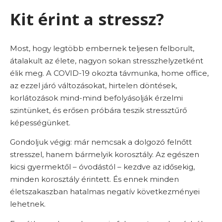
Kit érint a stressz?
Most, hogy legtöbb embernek teljesen felborult,
átalakult az élete, nagyon sokan stresszhelyzetként
élik meg. A COVID-19 okozta távmunka, home office,
az ezzel járó változásokat, hirtelen döntések,
korlátozások mind-mind befolyásolják érzelmi
szintünket, és erősen próbára teszik stressztűrő
képességünket.
Gondoljuk végig: már nemcsak a dolgozó felnőtt
stresszel, hanem bármelyik korosztály. Az egészen
kicsi gyermektől – óvodástól – kezdve az idősekig,
minden korosztály érintett. És ennek minden
életszakaszban hatalmas negatív következményei
lehetnek.