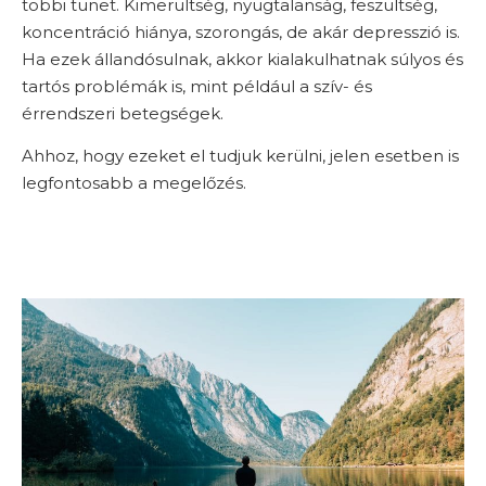
többi tünet. Kimerültség, nyugtalanság, feszültség,
koncentráció hiánya, szorongás, de akár depresszió is.
Ha ezek állandósulnak, akkor kialakulhatnak súlyos és
tartós problémák is, mint például a szív- és
érrendszeri betegségek.
Ahhoz, hogy ezeket el tudjuk kerülni, jelen esetben is
legfontosabb a megelőzés.