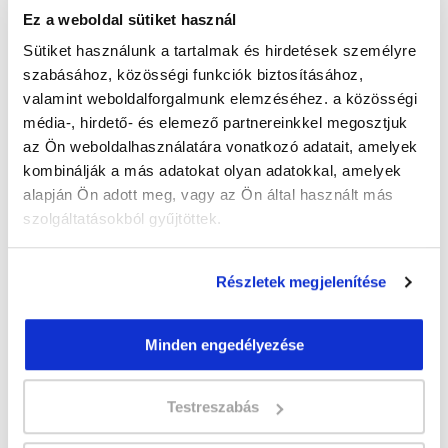
Ez a weboldal sütiket használ
Áttekintést adunk a legnépszerűbb
Sütiket használunk a tartalmak és hirdetések személyre
vendéglátói tanfolyamokról 2020-ban! Linkek
szabásához, közösségi funkciók biztosításához,
és részletek a szakmákról és a tanfolyamokról
valamint weboldalforgalmunk elemzéséhez. a közösségi
a blogban! Nem csökken az induló
tanfolyamok száma A vendéglátóipari
média-, hirdető- és elemező partnereinkkel megosztjuk
az Ön weboldalhasználatára vonatkozó adatait, amelyek
TOVÁBB OLVASOM »
kombinálják a más adatokat olyan adatokkal, amelyek
alapján Ön adott meg, vagy az Ön által használt más
szolgáltatásokból gyűjtöttek.
« Előző
1
2
4
5
6
7
8
9
10
Következő
3
»
Részletek megjelenítése
Hallottál valamilyen
Minden engedélyezése
tanfolyamokat érintő
Testreszabás
változtatást, de