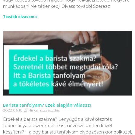
munkádban! Ne tétlenkedj! Olvass tovább! Szerezz
Tovább olvasom »
Barista tanfolyam? Ezek alapján válassz!
2022.06.10.
Nincs hozzászólás
Érdekel a barista szakma? Lenyűgöz a kávékészítés
tudománya és szeretnél te is művészi szinten kávét
készíteni? Ha egy barista tanfolyam elvégzésén gondolkozol,