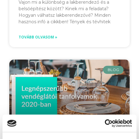
Vajon mi a különbség a lakberendező és a
belsőépítész között? Kinek mi a feladata?
Hogyan válhatsz lakberendezővé? Minden
hasznos infó a cikkben! Tények és tévhitek
TOVÁBB OLVASOM »
BLOG
Legnépszerűbb vendéglátói tanfolyamok
2020-ban