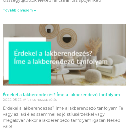
Összegyűjtöttük Neked ránctalanítás tippjeinket!
Tovább olvasom »
Érdekel a lakberendezés? Íme a lakberendező tanfolyam
2022.05.27.
Nincs hozzászólás
Érdekel a lakberendezés? Íme a lakberendező tanfolyam Te
vagy az, aki éles szemmel és jó stílusérzékkel vagy
megáldva? Akkor a lakberendező tanfolyam igazán Neked
való!