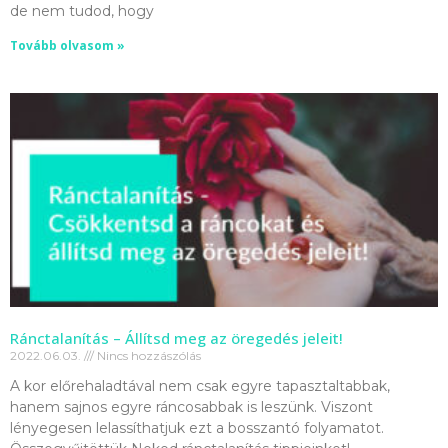
de nem tudod, hogy
Tovább olvasom »
Ránctalanítás – Állítsd meg az öregedés jeleit!
2022.06.03.
Nincs hozzászólás
A kor előrehaladtával nem csak egyre tapasztaltabbak,
hanem sajnos egyre ráncosabbak is leszünk. Viszont
lényegesen lelassíthatjuk ezt a bosszantó folyamatot.