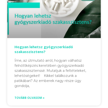
Hogyan lehetsz gyógyszerkiadó
szakasszisztens?
Íme, az útmutató arról, hogyan válhatsz
felnőttképzés keretében gyógyszerkiadó
szakasszisztenssé. Mutatjuk a feltételeket,
lehetőségeket! Kikkel találkozunk a
patikában? Az emberek nagy része úgy
gondolja,
TOVÁBB OLVASOM »