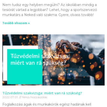
Nem tudsz egy helyben megülni? Az iskolában mindig a
tesiórát vártad a legjobban? Lehet, hogy a sportszervező
munkatárs a Neked való szakma. Gyere, olvass tovább!
Tovább olvasom »
Tűzvédelmi szakvizsga: miért van rá szükség?
2022.07.01.
Nincs hozzászólás
Foglalkozási ágak és munkakörök egész hadának kell