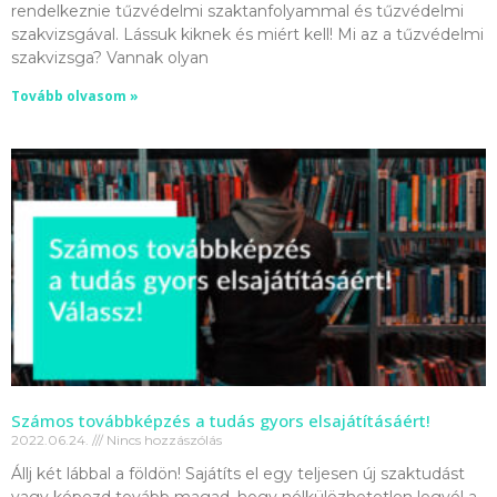
rendelkeznie tűzvédelmi szaktanfolyammal és tűzvédelmi
szakvizsgával. Lássuk kiknek és miért kell! Mi az a tűzvédelmi
szakvizsga? Vannak olyan
Tovább olvasom »
Számos továbbképzés a tudás gyors elsajátításáért!
2022.06.24.
Nincs hozzászólás
Állj két lábbal a földön! Sajátíts el egy teljesen új szaktudást
vagy képezd tovább magad, hogy nélkülözhetetlen legyél a