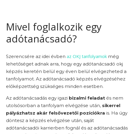
Mivel foglalkozik egy
adótanácsadó?
az OKJ tanfolyamok
Szerencsére az idei évben
még
lehetőséget adnak arra, hogy egy adótanácsadó okj
képzés keretén belül egy éven belül elvégezheted a
tanfolyamot. Az adótanácsadó képzés elvégzéséhez
előképzettség szükséges minden esetben.
Az adótanácsadás egy igazi
bizalmi feladat
és nem
utolsósorban a tanfolyam elvégzése után,
sikerrel
pályázhatsz akár felsővezetői pozíciókra
is. Ha úgy
döntesz a képzés elvégzése után, saját
adótanácsadói karrierben fognál és az adótanácsadás