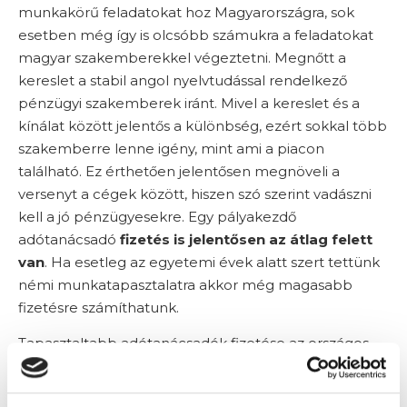
munkakörű feladatokat hoz Magyarországra, sok
esetben még így is olcsóbb számukra a feladatokat
magyar szakemberekkel végeztetni. Megnőtt a
kereslet a stabil angol nyelvtudással rendelkező
pénzügyi szakemberek iránt. Mivel a kereslet és a
kínálat között jelentős a különbség, ezért sokkal több
szakemberre lenne igény, mint ami a piacon
található. Ez érthetően jelentősen megnöveli a
versenyt a cégek között, hiszen szó szerint vadászni
kell a jó pénzügyesekre. Egy pályakezdő
adótanácsadó
fizetés is jelentősen az átlag felett
van
. Ha esetleg az egyetemi évek alatt szert tettünk
némi munkatapasztalatra akkor még magasabb
fizetésre számíthatunk.
Tapasztaltabb adótanácsadók fizetése az országos
átlag háromszorosa is lehet. Természetesen ezek a
fizetések cégenként eltérőek lehetnek ugyanígy