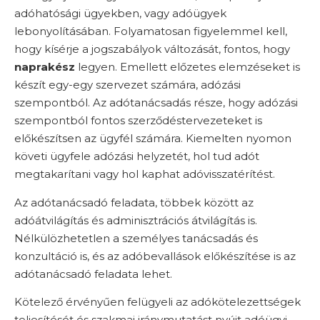
adóhatósági ügyekben, vagy adóügyek
lebonyolításában. Folyamatosan figyelemmel kell,
hogy kísérje a jogszabályok változását, fontos, hogy
naprakész
legyen. Emellett előzetes elemzéseket is
készít egy-egy szervezet számára, adózási
szempontból. Az adótanácsadás része, hogy adózási
szempontból fontos szerződéstervezeteket is
előkészítsen az ügyfél számára. Kiemelten nyomon
követi ügyfele adózási helyzetét, hol tud adót
megtakarítani vagy hol kaphat adóvisszatérítést.
Az adótanácsadó feladata, többek között az
adóátvilágítás és adminisztrációs átvilágítás is.
Nélkülözhetetlen a személyes tanácsadás és
konzultáció is, és az adóbevallások előkészítése is az
adótanácsadó feladata lehet.
Kötelező érvényűen felügyeli az adókötelezettségek
teljesítését és szakmai iránymutatást nyújt adóügyi