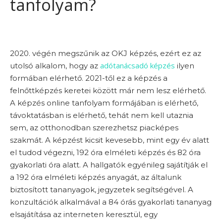
tanfolyam?
2020. végén megszűnik az OKJ képzés, ezért ez az
adótanácsadó képzés
utolsó alkalom, hogy az
ilyen
formában elérhető.
2021-től ez a képzés a
felnőttképzés keretei között már nem lesz elérhető.
A képzés online tanfolyam formájában is elérhető,
távoktatásban is elérhető, tehát nem kell utaznia
sem, az otthonodban szerezhetsz piacképes
szakmát. A képzést kicsit kevesebb, mint egy év alatt
el tudod végezni, 192 óra elméleti képzés és 82 óra
gyakorlati óra alatt.
A hallgatók egyénileg sajátítják el
a 192 óra elméleti képzés anyagát, az általunk
biztosított tananyagok, jegyzetek segítségével. A
konzultációk alkalmával a 84 órás gyakorlati tananyag
elsajátítása az interneten keresztül, egy