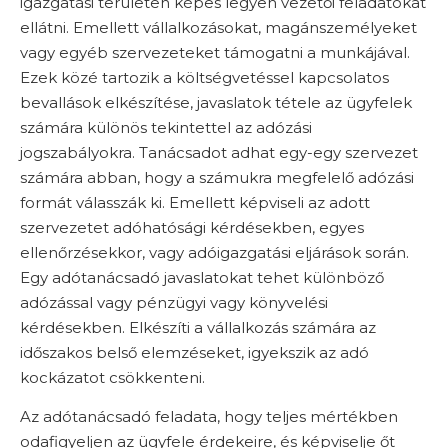
igazgatási területen képes legyen vezetői feladatokat
ellátni. Emellett vállalkozásokat, magánszemélyeket
vagy egyéb szervezeteket támogatni a munkájával.
Ezek közé tartozik a költségvetéssel kapcsolatos
bevallások elkészítése, javaslatok tétele az ügyfelek
számára különös tekintettel az adózási
jogszabályokra. Tanácsadot adhat egy-egy szervezet
számára abban, hogy a számukra megfelelő adózási
formát válasszák ki. Emellett képviseli az adott
szervezetet adóhatósági kérdésekben, egyes
ellenőrzésekkor, vagy adóigazgatási eljárások során.
Egy adótanácsadó javaslatokat tehet különböző
adózással vagy pénzügyi vagy könyvelési
kérdésekben. Elkészíti a vállalkozás számára az
időszakos belső elemzéseket, igyekszik az adó
kockázatot csökkenteni.
Az adótanácsadó feladata, hogy teljes mértékben
odafigyeljen az ügyfele érdekeire, és képviselje őt