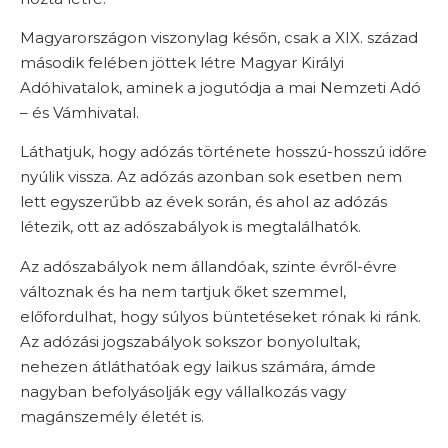
Magyarországon viszonylag későn, csak a XIX. század
második felében jöttek létre Magyar Királyi
Adóhivatalok, aminek a jogutódja a mai Nemzeti Adó
– és Vámhivatal.
Láthatjuk, hogy adózás története hosszú-hosszú időre
nyúlik vissza. Az adózás azonban sok esetben nem
lett egyszerűbb az évek során, és ahol az adózás
létezik, ott az adószabályok is megtalálhatók.
Az adószabályok nem állandóak, szinte évről-évre
változnak és ha nem tartjuk őket szemmel,
előfordulhat, hogy súlyos büntetéseket rónak ki ránk.
Az adózási jogszabályok sokszor bonyolultak,
nehezen átláthatóak egy laikus számára, ámde
nagyban befolyásolják egy vállalkozás vagy
magánszemély életét is.