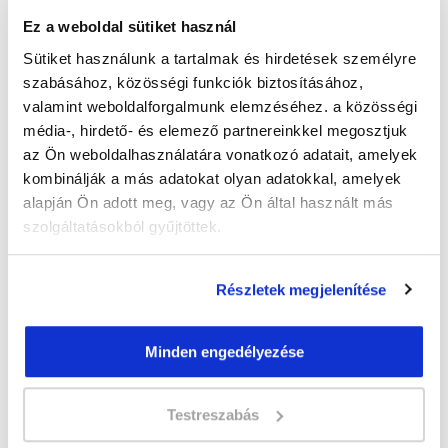
befolyásolja a szakterület és a pozíció is.
Ez a weboldal sütiket használ
A munkaerőpiac folyamatosan változik, azonban
Sütiket használunk a tartalmak és hirdetések személyre
Magyarországon ma közel 60 féle adót vet ki az állam
szabásához, közösségi funkciók biztosításához,
és közel 2 millió társas és egyéni vállalkozás az, aki
valamint weboldalforgalmunk elemzéséhez. a közösségi
adót fizet.
média-, hirdető- és elemező partnereinkkel megosztjuk
az Ön weboldalhasználatára vonatkozó adatait, amelyek
A fizetési juttatások mellett érdemes megemlíteni,
kombinálják a más adatokat olyan adatokkal, amelyek
adótanácsadóként
hogy
, független egyéni vállalkozók is
alapján Ön adott meg, vagy az Ön által használt más
lehetünk. Ez az jelenti, hogy te döntöd el, mikor kinek
szolgáltatásokból gyűjtöttek.
és mennyiért dolgozol. Emellett, mivel egyéni
vállalkozó vagy, a munkád alapja a szaktudás, tehát
nem szükséges több millió forintért kft-t alapítani. Te
Részletek megjelenítése
okj tanfolyam befejezése után
döntöd el az
, hogy
cégnél szeretnél – e elhelyezkedni, vagy saját céget
Minden engedélyezése
alapítani és egyszemélyes adótanácsadóként
dolgozni.
Testreszabás