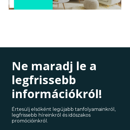
Ne maradj le a
legfrissebb
információkról!
Értesülj elsőként legújabb tanfolyamainkról,
legfrissebb híreinkről és időszakos
promócióinkról.