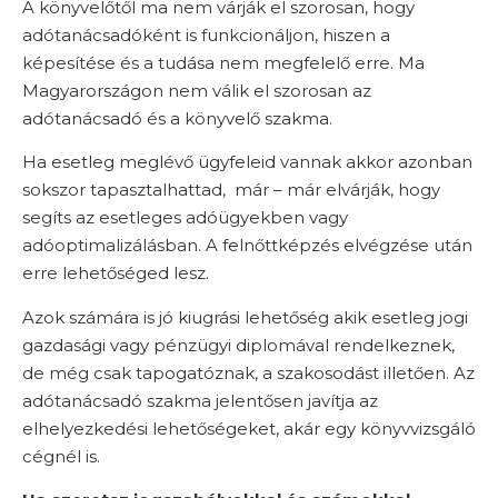
A könyvelőtől ma nem várják el szorosan, hogy
adótanácsadóként is funkcionáljon, hiszen a
képesítése és a tudása nem megfelelő erre. Ma
Magyarországon nem válik el szorosan az
adótanácsadó és a könyvelő szakma.
Ha esetleg meglévő ügyfeleid vannak akkor azonban
sokszor tapasztalhattad, már – már elvárják, hogy
segíts az esetleges adóügyekben vagy
adóoptimalizálásban. A felnőttképzés elvégzése után
erre lehetőséged lesz.
Azok számára is jó kiugrási lehetőség akik esetleg jogi
gazdasági vagy pénzügyi diplomával rendelkeznek,
de még csak tapogatóznak, a szakosodást illetően. Az
adótanácsadó szakma jelentősen javítja az
elhelyezkedési lehetőségeket, akár egy könyvvizsgáló
cégnél is.