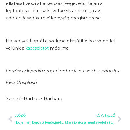
ellátását veszi át a képzés. Végezetül talán a
legfontosabb rész következik ami maga az
adótanácsadási tevékenység megismerése.
Ha kedvet kaptál a szakma elsajátításhoz vedd fel
kapcsolatot
velünk a
még ma!
Forrás:
wikipedia.org;
eniac.hu;
fizetesek.hu;
origo.hu
Kép: Unsplash
Bartucz Barbara
ELŐZŐ
KÖVETKEZŐ
Hogyan válj képzett bérügyintézővé? Tippek a sikerhez!
Miért fontos a munkavédelmi technikusok munkája?