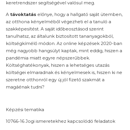
keretrendszer segítségével valósul meg.
A
távoktatás
előnye, hogy a hallgató saját ütemben,
az otthona kényelméből végezheti el a tanuló a
szakképesítést. A saját időbeosztásod szerint
tanulhatsz, az általunk biztosított tananyagokból,
költségkímélő módon.
Az online képzések 2020-ban
még nagyobb hangsúlyt kaptak, mint eddig, hiszen a
pandémia miatt egyre népszerűbbek.
Költséghatékonyak, hiszen a lehetséges utazás
költségei elmaradnak és kényelmesek is, hiszen ki ne
szeretne otthonról egy új jól fizető szakmát a
magáénak tudni?
Képzési tematika
10766-16 Jogi ismeretekhez kapcsolódó feladatok