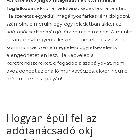
Ha szeretsz jogszabályokkal és számokkal
foglalkozni
, akkor az adótanácsadás lesz a te utad.
Ha szeretsz egyedül, magányos farkasként dolgozni,
számolni, elmerülni egy-egy feladatban akkor az
adótanácsadás során jól érzed majd magad. A munka
során jórészt egyedül leszel, de ne feledd az üzleti
kommunikáció és a megfelelő ügyfélkezelés is
elengedhetetlen lesz. Ha kedveled a
keretrendszereket, elfogadod a szabályokat, nem
okoz gondot az önálló munkavégzés, akkor indulj el
még ma ezen a pályán!
Hogyan épül fel az
adótanácsadó okj