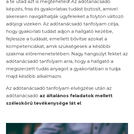
a te utad azt is megteheted! Az adótanácsadó
képzés, friss és gyakorlatias tudást biztosít, amivel
sikeresen navigálhatják ügyfeleiket a folyton változó
adójogi vizeken. Az adótanácsadó tanfolyam célja,
hogy gyakorlati tudást adjon a hallgató kezébe,
fejlessze a tudását, emellett bővítse azokat a
kompetenciákat, amik szükségesek a későbbi
szakmai előremenetelében. Nagy hangsúlyt fektet az
adótanácsadó tanfolyam arra, hogy a hallgató a
megszerzett tudás anyagot a gyakorlatban is tudja
majd később alkalmazni.
Az adótanácsadó tanfolyam elvégzése után az
adótanácsadó
az általános feladatok mellett
széleskörű tevékenysége lát el
.