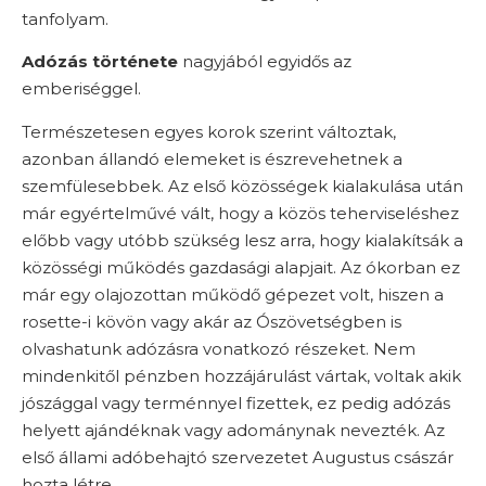
tanfolyam.
Adózás története
nagyjából egyidős az
emberiséggel.
Természetesen egyes korok szerint változtak,
azonban állandó elemeket is észrevehetnek a
szemfülesebbek. Az első közösségek kialakulása után
már egyértelművé vált, hogy a közös teherviseléshez
előbb vagy utóbb szükség lesz arra, hogy kialakítsák a
közösségi működés gazdasági alapjait. Az ókorban ez
már egy olajozottan működő gépezet volt, hiszen a
rosette-i kövön vagy akár az Ószövetségben is
olvashatunk adózásra vonatkozó részeket. Nem
mindenkitől pénzben hozzájárulást vártak, voltak akik
jószággal vagy terménnyel fizettek, ez pedig adózás
helyett ajándéknak vagy adománynak nevezték. Az
első állami adóbehajtó szervezetet Augustus császár
hozta létre.