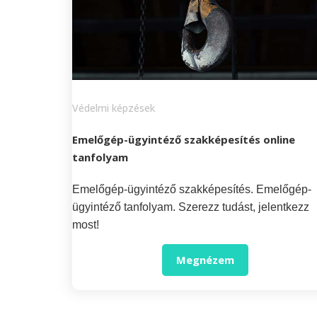
Védelmi képzések
Emelőgép-ügyintéző szakképesítés online
tanfolyam
Emelőgép-ügyintéző szakképesítés. Emelőgép-
ügyintéző tanfolyam. Szerezz tudást, jelentkezz
most!
Megnézem