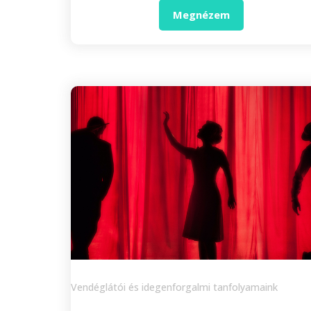
Megnézem
Vendéglátói és idegenforgalmi tanfolyamaink