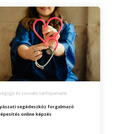
égügyi és szociális tanfolyamaink
yászati segédeszköz forgalmazó
épesítés online képzés