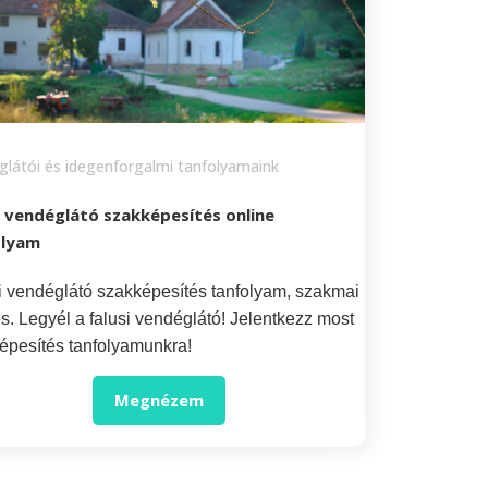
látói és idegenforgalmi tanfolyamaink
i vendéglátó szakképesítés online
olyam
i vendéglátó szakképesítés tanfolyam, szakmai
s. Legyél a falusi vendéglátó! Jelentkezz most
épesítés tanfolyamunkra!
Megnézem