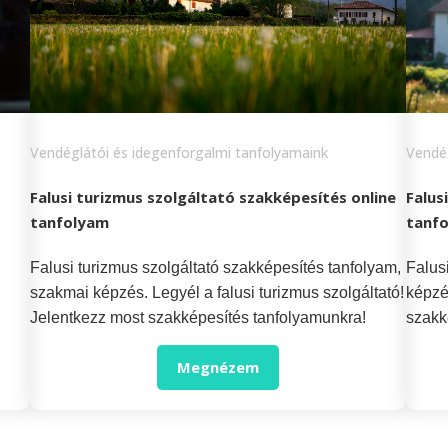
Vendéglátói és idegenforgalmi tanfolyamaink
Vendég
Falusi turizmus szolgáltató szakképesítés online
Falus
tanfolyam
tanf
Falusi turizmus szolgáltató szakképesítés tanfolyam,
Falus
szakmai képzés. Legyél a falusi turizmus szolgáltató!
képzé
Jelentkezz most szakképesítés tanfolyamunkra!
szakk
Megnézem