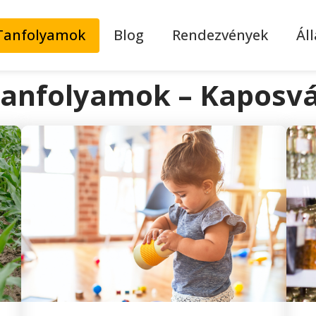
Tanfolyamok
Blog
Rendezvények
Ál
anfolyamok – Kaposv