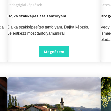
Pedagógiai képzések
Keresk
Dajka szakképesítés tanfolyam
Droge
 a
Dajka szakképesítés tanfolyam. Dajka képzés.
Vegyi
Jelentkezz most tanfolyamunkra!
Ismer
eladá
Megnézem