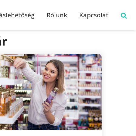
láslehetőség
Rólunk
Kapcsolat
ár