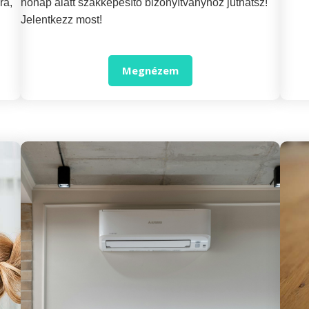
ra,
hónap alatt szakképesítő bizonyítványhoz juthatsz!
Jelentkezz most!
Megnézem