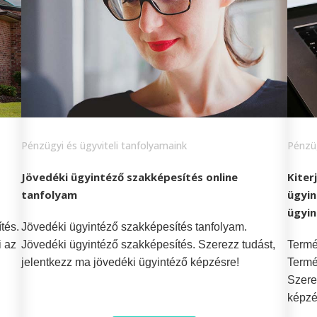
Pénzügyi és ügyviteli tanfolyamaink
Pénzüg
Jövedéki ügyintéző szakképesítés online
Kiter
tanfolyam
ügyin
ügyin
tés.
Jövedéki ügyintéző szakképesítés tanfolyam.
i az
Jövedéki ügyintéző szakképesítés. Szerezz tudást,
Termé
jelentkezz ma jövedéki ügyintéző képzésre!
Termé
Szere
képzé