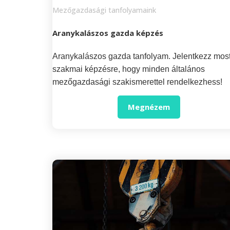
Mezőgazdasági tanfolyamaink
Aranykalászos gazda képzés
Aranykalászos gazda tanfolyam. Jelentkezz most
szakmai képzésre, hogy minden általános
mezőgazdasági szakismerettel rendelkezhess!
Megnézem