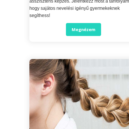
asszisztens képzés. Jelentkezz most a tanfolyam
hogy sajátos nevelési igényű gyermekeknek
segíthess!
Megnézem