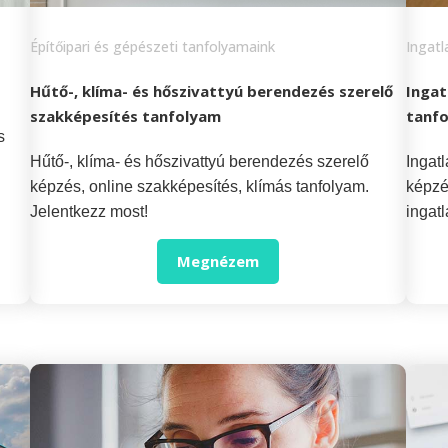
Építőipari és gépészeti tanfolyamaink
Ingat
Hűtő-, klíma- és hőszivattyú berendezés szerelő
Ingat
szakképesítés tanfolyam
tanf
s
Hűtő-, klíma- és hőszivattyú berendezés szerelő
Ingat
képzés, online szakképesítés, klímás tanfolyam.
képzé
Jelentkezz most!
ingat
Megnézem