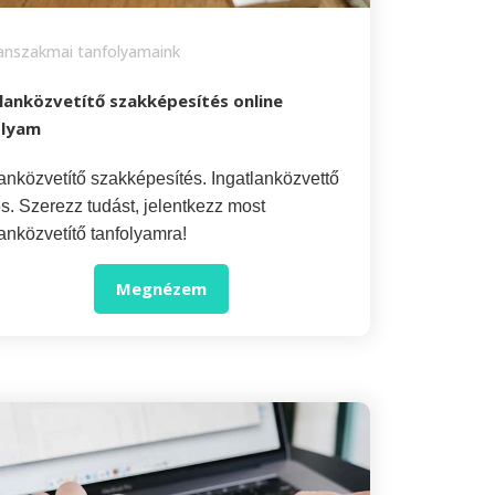
lanszakmai tanfolyamaink
lanközvetítő szakképesítés online
olyam
lanközvetítő szakképesítés. Ingatlanközvettő
s. Szerezz tudást, jelentkezz most
lanközvetítő tanfolyamra!
Megnézem