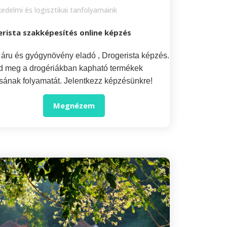
edelmi és logisztikai tanfolyamaink
rista szakképesítés online képzés
 áru és gyógynövény eladó , Drogerista képzés.
d meg a drogériákban kapható termékek
sának folyamatát. Jelentkezz képzésünkre!
Megnézem