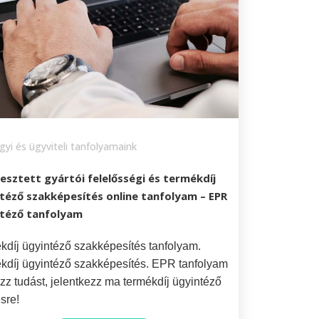
yi és ügyviteli tanfolyamaink
jesztett gyártói felelősségi és termékdíj
téző szakképesítés online tanfolyam – EPR
téző tanfolyam
kdíj ügyintéző szakképesítés tanfolyam.
kdíj ügyintéző szakképesítés. EPR tanfolyam
zz tudást, jelentkezz ma termékdíj ügyintéző
sre!