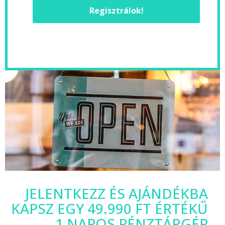
Regisztrálok!
JELENTKEZZ ÉS AJÁNDÉKBA
KAPSZ EGY 49.990 FT ÉRTÉKŰ
1 NAPOS PÉNZTÁRGÉP