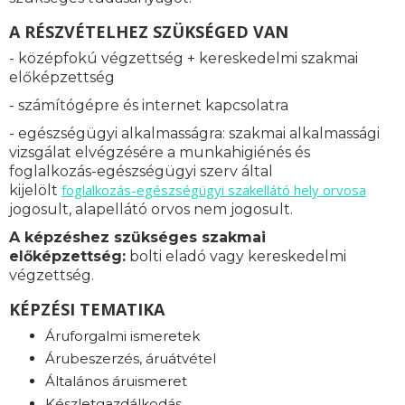
A RÉSZVÉTELHEZ SZÜKSÉGED VAN
- középfokú végzettség + kereskedelmi szakmai
előképzettség
- számítógépre és internet kapcsolatra
- egészségügyi alkalmasságra: s
zakmai alkalmassági
vizsgálat elvégzésére a munkahigiénés és
foglalkozás-egészségügyi szerv által
foglalkozás-
egészségügyi szakellátó hely orvosa
kijelölt
jogosult, alapellátó orvos nem jogosult.
A képzéshez szükséges szakmai
előképzettség
:
bolti eladó vagy kereskedelmi
végzettség.
KÉPZÉSI TEMATIKA
Áruforgalmi ismeretek
Árubeszerzés, áruátvétel
Általános áruismeret
Készletgazdálkodás