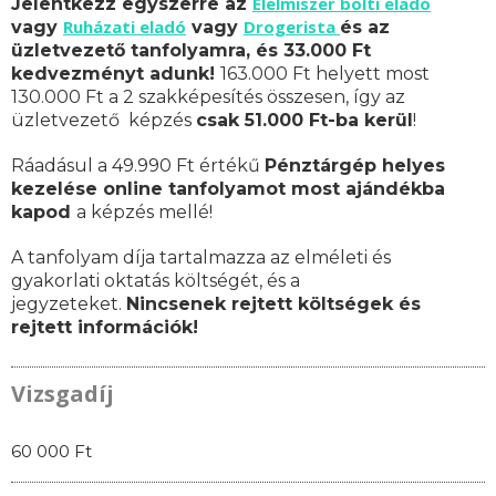
Élelmiszer bolti eladó
Jelentkezz egyszerre az
Ruházati eladó
Drogerista
vagy
vagy
és az
üzletvezető tanfolyamra, és 33.000 Ft
kedvezményt adunk!
163.000 Ft helyett most
130.000 Ft a 2 szakképesítés összesen, így az
üzletvezető képzés
csak 51.000 Ft-ba kerül
!
Ráadásul a 49.990 Ft értékű
Pénztárgép helyes
kezelése online tanfolyamot most ajándékba
kapod
a képzés mellé!
A tanfolyam díja tartalmazza az elméleti és
gyakorlati oktatás költségét, és a
jegyzeteket.
Nincsenek rejtett költségek és
rejtett információk!
Vizsgadíj
60 000 Ft