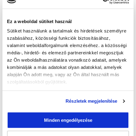
Guzmics Gréta
Ez a weboldal sütiket használ
guzmics.greta@tanfolyam.hu
+36302262580
Sütiket használunk a tartalmak és hirdetések személyre
szabásához, közösségi funkciók biztosításához,
valamint weboldalforgalmunk elemzéséhez. a közösségi
média-, hirdető- és elemező partnereinkkel megosztjuk
az Ön weboldalhasználatára vonatkozó adatait, amelyek
kombinálják a más adatokat olyan adatokkal, amelyek
alapján Ön adott meg, vagy az Ön által használt más
" V " csoport
szolgáltatásokból gyűjtöttek.
43 nap az indulásig!
Részletek megjelenítése
Időtartam:
3 hónap
Indulás időpontja:
2026-09-21
Képzés ára:
84 000 Ft
Minden engedélyezése
egyösszegű befizetés esetén + minden
hallgatónk részére ajándék Pénztárgép helyes