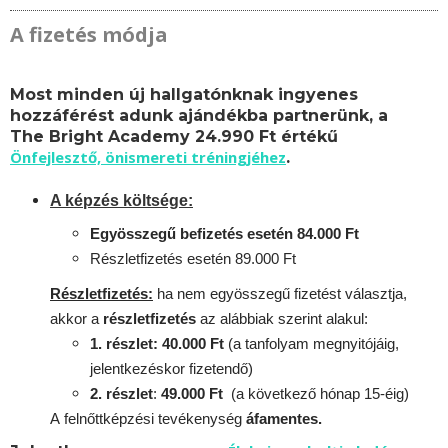
A fizetés módja
Most minden új hallgatónknak ingyenes
hozzáférést adunk ajándékba partnerünk, a
The Bright Academy 24.990 Ft értékű
Önfejlesztő, önismereti tréningjéhez
.
A képzés költsége:
Egyösszegű befizetés esetén 84.000 Ft
Részletfizetés esetén 89.000 Ft
Részletfizetés:
ha nem egyösszegű fizetést választja,
akkor a
részletfizetés
az alábbiak szerint alakul:
1. részlet: 40.000 Ft
(a tanfolyam megnyitójáig,
jelentkezéskor fizetendő)
2. részlet
:
49.000 Ft
(a következő hónap 15-éig)
A
felnőttképzési
tevékenység
áfamentes.