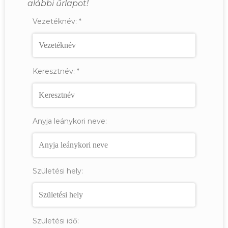
alábbi űrlapot!
Vezetéknév:
*
Keresztnév:
*
Anyja leánykori neve:
Születési hely:
Születési idő: