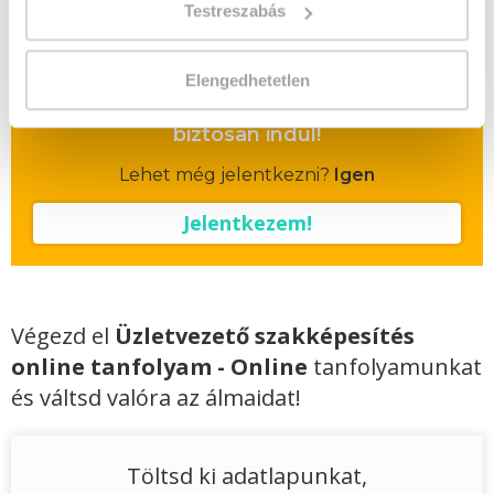
kezelése tanfolyam 49.990 Ft értékben!
Testreszabás
Vizsgadíj:
60 000 Ft
Elengedhetetlen
A csoport a meghirdetett időpontban
biztosan indul!
Lehet még jelentkezni?
Igen
Jelentkezem!
Végezd el
Üzletvezető szakképesítés
online tanfolyam - Online
tanfolyamunkat
és váltsd valóra az álmaidat!
Töltsd ki adatlapunkat,