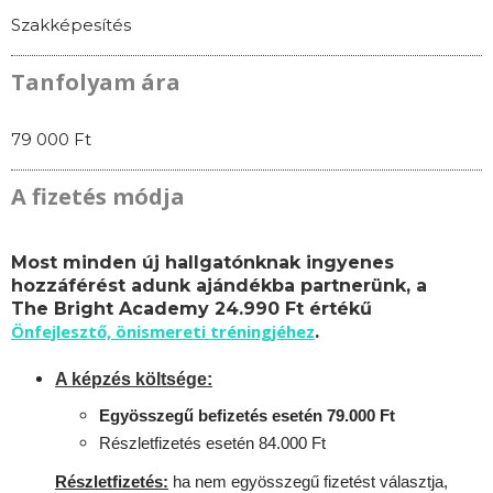
Szakképesítés
Tanfolyam ára
79 000 Ft
A fizetés módja
Most minden új hallgatónknak ingyenes
hozzáférést adunk ajándékba partnerünk, a
The Bright Academy 24.990 Ft értékű
Önfejlesztő, önismereti tréningjéhez
.
A képzés költsége:
Egyösszegű befizetés esetén 79.000 Ft
Részletfizetés esetén 84.000 Ft
Részletfizetés:
ha nem egyösszegű fizetést választja,