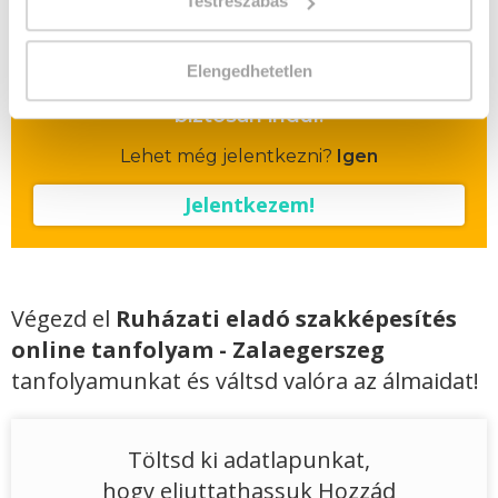
Testreszabás
Vizsgadíj várható összege
Elengedhetetlen
A csoport a meghirdetett időpontban
biztosan indul!
Lehet még jelentkezni?
Igen
Jelentkezem!
Végezd el
Ruházati eladó szakképesítés
online tanfolyam - Zalaegerszeg
tanfolyamunkat és váltsd valóra az álmaidat!
Töltsd ki adatlapunkat,
hogy eljuttathassuk Hozzád