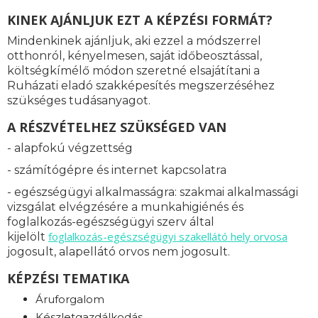
KINEK AJÁNLJUK EZT A KÉPZÉSI FORMÁT?
Mindenkinek ajánljuk, aki ezzel a módszerrel
otthonról, kényelmesen, saját időbeosztással,
költségkímélő módon szeretné elsajátítani a
Ruházati eladó szakképesítés megszerzéséhez
szükséges tudásanyagot.
A RÉSZVÉTELHEZ SZÜKSÉGED VAN
- alapfokú végzettség
- számítógépre és internet kapcsolatra
- egészségügyi alkalmasságra: s
zakmai alkalmassági
vizsgálat elvégzésére a munkahigiénés és
foglalkozás-egészségügyi szerv által
foglalkozás-
egészségügyi szakellátó hely orvosa
kijelölt
jogosult, alapellátó orvos nem jogosult.
KÉPZÉSI TEMATIKA
Áruforgalom
Készletgazdálkodás