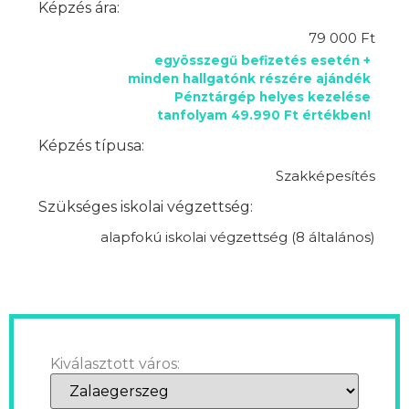
Képzés ára:
79 000 Ft
egyösszegű befizetés esetén +
minden hallgatónk részére ajándék
Pénztárgép helyes kezelése
tanfolyam 49.990 Ft értékben!
Képzés típusa:
Szakképesítés
Szükséges iskolai végzettség:
alapfokú iskolai végzettség (8 általános)
Kiválasztott város: