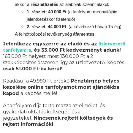
akkor a
részletfizetés
az alábbiak szerint alakul:
1. részlet: 40.000 Ft
(a tanfolyam megnyitójáig,
jelentkezéskor fizetendő)
2. részlet
:
44.000 Ft
(a következő hónap 15-éig)
A
felnőttképzési
tevékenység
áfamentes.
üzletvezető
Jelentkezz egyszerre az eladó és az
tanfolyamra
, és 33.000 Ft kedvezményt adunk!
163.000 Ft helyett most 130.000 Ft a 2
szakképesítés összesen, így az üzletvezető képzés
csak 51.000 Ft-ba kerül
!
Ráadásul a 49.990 Ft értékű
Pénztárgép helyes
kezelése online tanfolyamot most ajándékba
kapod
a képzés mellé!
A tanfolyam díja tartalmazza az elméleti és
gyakorlati oktatás költségét, és a
jegyzeteket.
Nincsenek rejtett költségek és
rejtett információk!