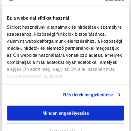
Guzmics Gréta
guzmics.greta@tanfolyam.hu
+36302262580
Ez a weboldal sütiket használ
Sütiket használunk a tartalmak és hirdetések személyre
szabásához, közösségi funkciók biztosításához,
valamint weboldalforgalmunk elemzéséhez. a közösségi
média-, hirdető- és elemező partnereinkkel megosztjuk
az Ön weboldalhasználatára vonatkozó adatait, amelyek
kombinálják a más adatokat olyan adatokkal, amelyek
" M " csoport
alapján Ön adott meg, vagy az Ön által használt más
48 nap az indulásig!
szolgáltatásokból gyűjtöttek.
Időtartam:
3 hónap
Indulás időpontja:
2026-09-23
Részletek megjelenítése
Képzés ára:
79 000 Ft
egyösszegű befizetés esetén + minden
Minden engedélyezése
hallgatónk részére ajándék Pénztárgép helyes
kezelése tanfolyam 49.990 Ft értékben!
Vizsgadíj:
60 000 Ft