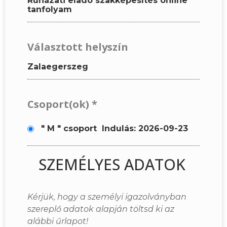
Ruházati eladó szakképesítés online
tanfolyam
Választott helyszín
Zalaegerszeg
Csoport(ok)
*
" M " csoport
Indulás: 2026-09-23
SZEMÉLYES ADATOK
Kérjük, hogy a személyi igazolványban
szereplő adatok alapján töltsd ki az
alábbi űrlapot!