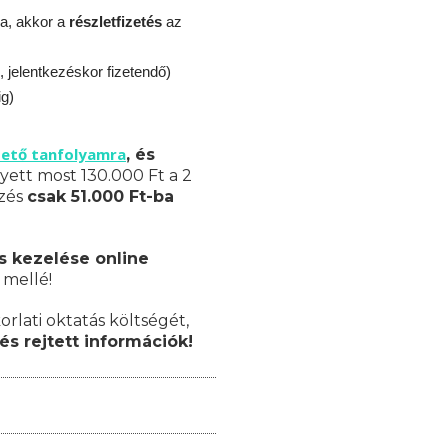
a, akkor a
részletfizetés
az
, jelentkezéskor fizetendő)
ig)
zető tanfolyamra
, és
yett most 130.000 Ft a 2
pzés
csak 51.000 Ft-ba
s kezelése online
 mellé!
orlati oktatás költségét,
és rejtett információk!