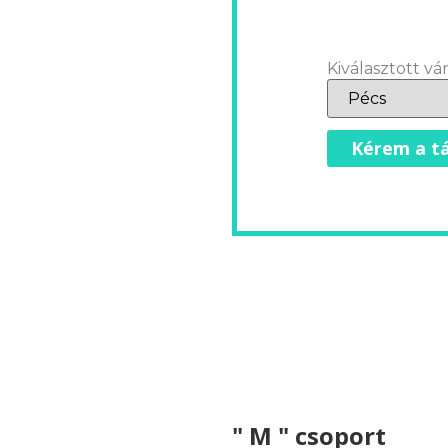
Kiválasztott vár
Kérem a tá
" M " csoport