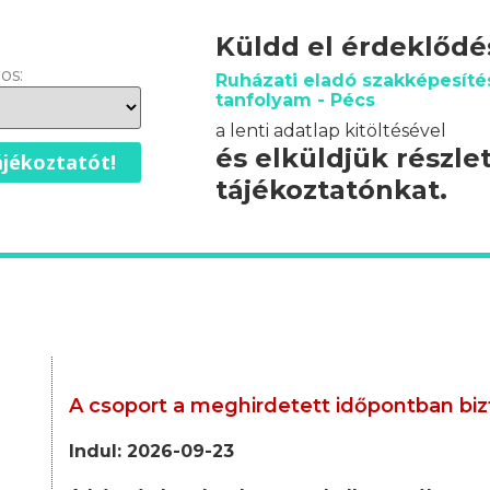
Küldd el érdeklőd
os:
Ruházati eladó szakképesíté
tanfolyam - Pécs
a lenti adatlap kitöltésével
és elküldjük részle
jékoztatót!
tájékoztatónkat.
A csoport a meghirdetett időpontban biz
Indul: 2026-09-23