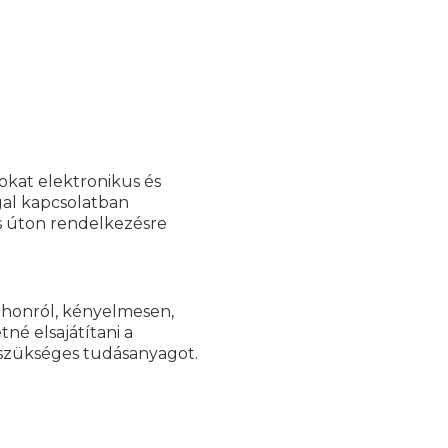
okat elektronikus és
gal kapcsolatban
s úton rendelkezésre
tthonról, kényelmesen,
né elsajátítani a
szükséges tudásanyagot.