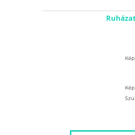
Ruházat
Képz
Képz
Szük