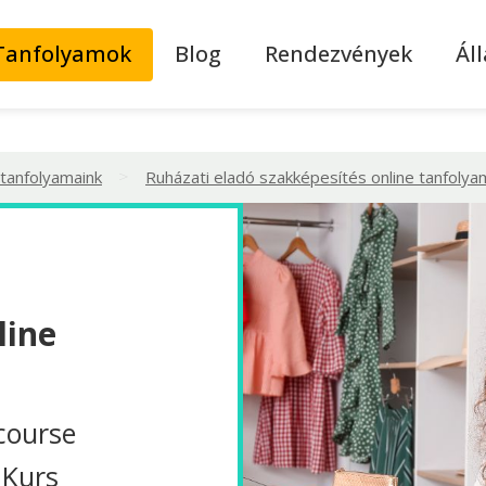
Tanfolyamok
Blog
Rendezvények
Ál
>
 tanfolyamaink
Ruházati eladó szakképesítés online tanfolya
line
course
 Kurs