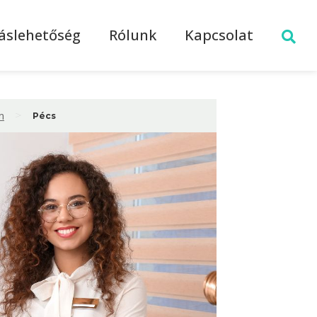
láslehetőség
Rólunk
Kapcsolat
>
m
Pécs