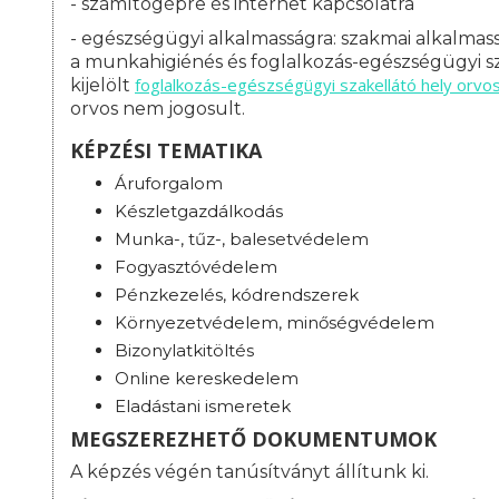
- számítógépre és internet kapcsolatra
- egészségügyi alkalmasságra: s
zakmai alkalmass
a munkahigiénés és foglalkozás-egészségügyi sz
foglalkozás-
egészségügyi szakellátó hely orvo
kijelölt
orvos nem jogosult.
KÉPZÉSI TEMATIKA
Áruforgalom
Készletgazdálkodás
Munka-, tűz-, balesetvédelem
Fogyasztóvédelem
Pénzkezelés, kódrendszerek
Környezetvédelem, minőségvédelem
Bizonylatkitöltés
Online kereskedelem
Eladástani ismeretek
MEGSZEREZHETŐ DOKUMENTUMOK
A képzés végén tanúsítványt állítunk ki.