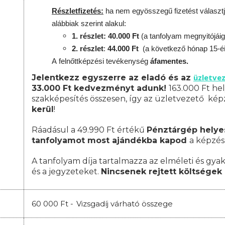
Részletfizetés:
ha nem egyösszegű fizetést választj
alábbiak szerint alakul:
1. részlet: 40.000 Ft
(a tanfolyam megnyitójáig
2. részlet
:
44.000 Ft
(a következő hónap 15-é
A
felnőttképzési
tevékenység
áfamentes.
üzletve
Jelentkezz egyszerre az eladó és az
33.000 Ft kedvezményt adunk!
163.000 Ft hel
szakképesítés összesen, így az üzletvezető ké
kerül
!
Ráadásul a 49.990 Ft értékű
Pénztárgép helye
tanfolyamot most ajándékba kapod
a képzés
A tanfolyam díja tartalmazza az elméleti és gyak
és a jegyzeteket.
Nincsenek rejtett költségek 
60 000 Ft -
Vizsgadíj várható összege