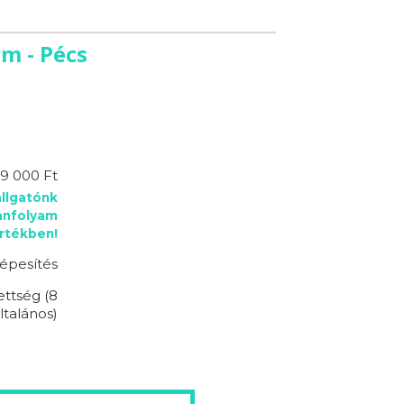
m - Pécs
9 000 Ft
llgatónk
anfolyam
rtékben!
épesítés
ettség (8
ltalános)