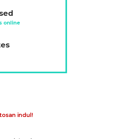
ésed
s online
tes
tosan indul!