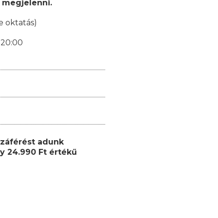
 megjelenni.
e oktatás)
-20:00
záférést adunk
y 24.990 Ft értékű