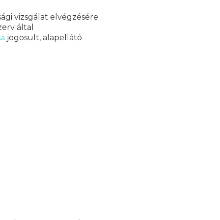
ági vizsgálat elvégzésére
erv által
sa
jogosult, alapellátó