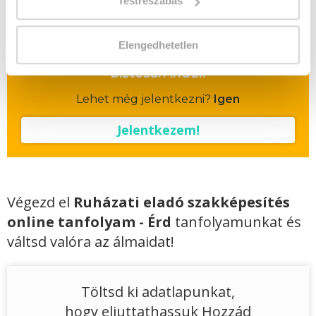
Testreszabás
Vizsgadíj várható összege
Elengedhetetlen
A csoport a meghirdetett időpontban
biztosan indul!
Lehet még jelentkezni?
Igen
Jelentkezem!
Végezd el
Ruházati eladó szakképesítés
online tanfolyam - Érd
tanfolyamunkat és
váltsd valóra az álmaidat!
Töltsd ki adatlapunkat,
hogy eljuttathassuk Hozzád