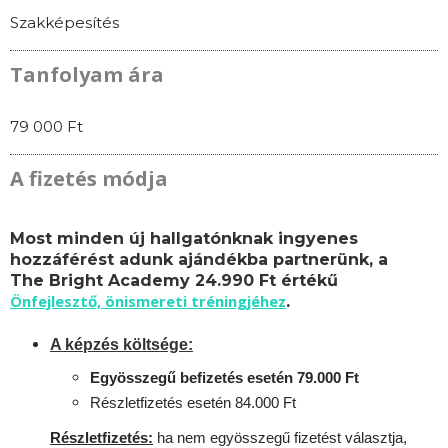
Szakképesítés
Tanfolyam ára
79 000 Ft
A fizetés módja
Most minden új hallgatónknak ingyenes
hozzáférést adunk ajándékba partnerünk, a
The Bright Academy 24.990 Ft értékű
Önfejlesztő, önismereti tréningjéhez
.
A képzés költsége:
Egyösszegű befizetés esetén 79.000 Ft
Részletfizetés esetén 84.000 Ft
Részletfizetés:
ha nem egyösszegű fizetést választja,