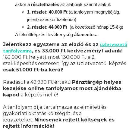
akkor a
részletfizetés
az alábbiak szerint alakul:
1. részlet: 40.000 Ft
(a tanfolyam megnyitójáig,
jelentkezéskor fizetendő)
2. részlet
:
44.000 Ft
(a következő hónap 15-éig)
A
felnőttképzési
tevékenység
áfamentes.
üzletvezető
Jelentkezz egyszerre az eladó és az
tanfolyamra
, és 33.000 Ft kedvezményt adunk!
163.000 Ft helyett most 130.000 Ft a 2
szakképesítés összesen, így az üzletvezető képzés
csak 51.000 Ft-ba kerül
!
Ráadásul a 49.990 Ft értékű
Pénztárgép helyes
kezelése online tanfolyamot most ajándékba
kapod
a képzés mellé!
A tanfolyam díja tartalmazza az elméleti és
gyakorlati oktatás költségét, és a
jegyzeteket.
Nincsenek rejtett költségek és
rejtett információk!