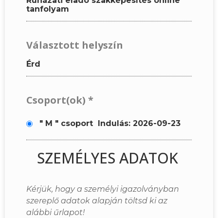
Ruházati eladó szakképesítés online
tanfolyam
Választott helyszín
Érd
Csoport(ok)
*
" M " csoport
Indulás: 2026-09-23
SZEMÉLYES ADATOK
Kérjük, hogy a személyi igazolványban
szereplő adatok alapján töltsd ki az
alábbi űrlapot!