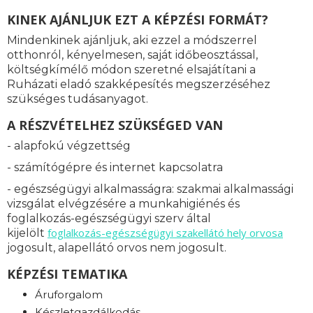
KINEK AJÁNLJUK EZT A KÉPZÉSI FORMÁT?
Mindenkinek ajánljuk, aki ezzel a módszerrel
otthonról, kényelmesen, saját időbeosztással,
költségkímélő módon szeretné elsajátítani a
Ruházati eladó szakképesítés megszerzéséhez
szükséges tudásanyagot.
A RÉSZVÉTELHEZ SZÜKSÉGED VAN
- alapfokú végzettség
- számítógépre és internet kapcsolatra
- egészségügyi alkalmasságra: s
zakmai alkalmassági
vizsgálat elvégzésére a munkahigiénés és
foglalkozás-egészségügyi szerv által
foglalkozás-
egészségügyi szakellátó hely orvosa
kijelölt
jogosult, alapellátó orvos nem jogosult.
KÉPZÉSI TEMATIKA
Áruforgalom
Készletgazdálkodás