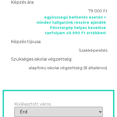
Képzés ára:
79 000 Ft
egyösszegű befizetés esetén +
minden hallgatónk részére ajándék
Pénztárgép helyes kezelése
tanfolyam 49.990 Ft értékben!
Képzés típusa:
Szakképesítés
Szükséges iskolai végzettség:
alapfokú iskolai végzettség (8 általános)
Kiválasztott város: