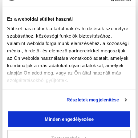
Guzmics Gréta
guzmics.greta@tanfolyam.hu
+36302262580
Ez a weboldal sütiket használ
Sütiket használunk a tartalmak és hirdetések személyre
szabásához, közösségi funkciók biztosításához,
valamint weboldalforgalmunk elemzéséhez. a közösségi
média-, hirdető- és elemező partnereinkkel megosztjuk
az Ön weboldalhasználatára vonatkozó adatait, amelyek
kombinálják a más adatokat olyan adatokkal, amelyek
" M " csoport
alapján Ön adott meg, vagy az Ön által használt más
47 nap az indulásig!
szolgáltatásokból gyűjtöttek.
Időtartam:
3 hónap
Indulás időpontja:
2026-09-23
Részletek megjelenítése
Képzés ára:
79 000 Ft
egyösszegű befizetés esetén + minden
Minden engedélyezése
hallgatónk részére ajándék Pénztárgép helyes
kezelése tanfolyam 49.990 Ft értékben!
Vizsgadíj:
60 000 Ft