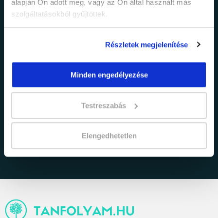
legfrissebb híreinkről és időszakos
alapján Ön adott meg, vagy az Ön által használt más
promócióinkról.
szolgáltatásokból gyűjtöttek.
Részletek megjelenítése
Minden engedélyezése
Testreszabás
adatkezelési tájékoztatóban
Elfogadom az
foglaltakat.
Elengedhetetlen