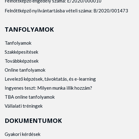
Felnőttképző engedély száma: E/2020/000010
Felnőttképző nyilvántartásba vételi száma: B/2020/001473
TANFOLYAMOK
Tanfolyamok
Szakképesítések
Továbbképzések
Online tanfolyamok
Levelező képzések, távoktatás, és e-learning
Ingyenes teszt: Milyen munka illik hozzám?
TBA online tanfolyamok
Vállalati tréningek
DOKUMENTUMOK
Gyakori kérdések