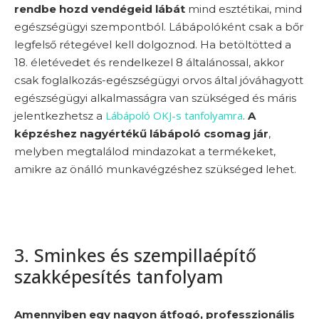
rendbe hozd vendégeid lábát
mind esztétikai, mind
egészségügyi szempontból. Lábápolóként csak a bőr
legfelső rétegével kell dolgoznod. Ha betöltötted a
18. életévedet és rendelkezel 8 általánossal, akkor
csak foglalkozás-egészségügyi orvos által jóváhagyott
egészségügyi alkalmasságra van szükséged és máris
Lábápoló OKJ-s tanfolyamra
jelentkezhetsz a
.
A
képzéshez nagyértékű lábápoló csomag jár
,
melyben megtalálod mindazokat a termékeket,
amikre az önálló munkavégzéshez szükséged lehet.
3. Sminkes és szempillaépítő
szakképesítés tanfolyam
Amennyiben egy nagyon átfogó, professzionális