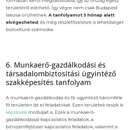
formában kerül megvalósításra, így az ország egész
területéről elérhető. Így végre nem csak Budapest
lakosai örülhetnek.
A tanfolyamot 5 hónap alatt
elvégezheted
, és még részletfizetésre is lehetőséget
biztosítunk számodra.
6. Munkaerő-gazdálkodási és
társadalombiztosítási ügyintéző
szakképesítés tanfolyam
A munkaerő-gazdálkodási és tb ügyintéző háromféle
fő területen lát el feladatokat. Ezen területek teszik ki
képzésünk
moduljait is. Ezek a munkaerő-
gazdálkodással kapcsolatos feladatok, a
bérszámfejtéssel kapcsolatos feladatok, valamint a