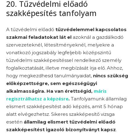
20. Tűzvédelmi előadó
szakképesítés tanfolyam
A tűzvédelmi előadó
tűzvédelemmel kapcsolatos
szakmai feladatokat lát el
azoknál a gazdálkodó
szervezeteknél, létesítményeknél, melyekre a
vonatkozó jogszabály legfeljebb középszintű
tűzvédelmi szakképesítéssel rendelkező személy
foglalkoztatását, illetve megbízását írja elő. Ahhoz,
hogy megkezdhesd tanulmányaidat,
nincs szükség
előképzettségre, sem egészségügyi
máris
alkalmasságira
.
Ha van érettségid,
regisztrálhatsz a képzésre
.
Tanfolyamunk államilag
elismert szakképesítést adó képzés, amit 5 hónap
alatt elvégezhetsz. Sikeres szakképesítő vizsga
esetén
államilag elismert tűzvédelmi előadó
szakképesítést igazoló bizonyítványt
kapsz
.