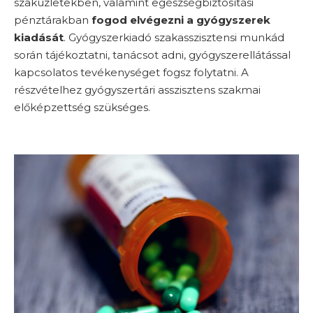
szaküzletekben, valamint egészségbiztosítási
pénztárakban
fogod elvégezni a gyógyszerek
kiadását
. Gyógyszerkiadó szakasszisztensi munkád
során tájékoztatni, tanácsot adni, gyógyszerellátással
kapcsolatos tevékenységet fogsz folytatni. A
részvételhez gyógyszertári asszisztens szakmai
előképzettség szükséges.