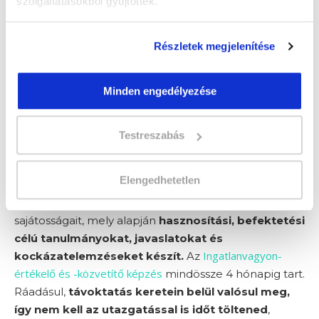
szolgáltatásokból gyűjtöttek.
13. Ingatlanvagyon-értékelő és -
Részletek megjelenítése
közvetítő szakképesítés
tanfolyam
Minden engedélyezése
Az ingatlanvagyon-értékelő és -közvetítő – az
Testreszabás
ingatlanpiac és az ingatlan jellemzőinek ismeretében
–
az ingatlanok hasznosítása szerinti értékének
Elengedhetetlen
meghatározásával foglalkozik
. Ismeri az
ingatlanpiac keresleti és kínálati oldalának
sajátosságait, mely alapján
hasznosítási, befektetési
célú tanulmányokat, javaslatokat és
Ingatlanvagyon-
kockázatelemzéseket készít.
Az
értékelő és -közvetítő képzés
mindössze 4 hónapig tart.
Ráadásul,
távoktatás keretein belül valósul meg,
így nem kell az utazgatással is időt töltened
,