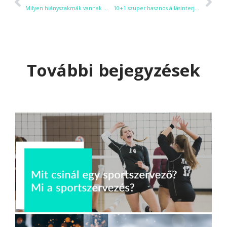
Milyen hiányszakmák vannak ma Magyarországon?
10+1 szuper hasznos állásinterjú tipp
További bejegyzések