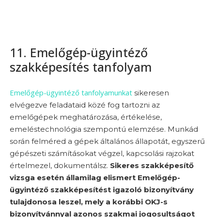
11. Emelőgép-ügyintéző
szakképesítés tanfolyam
Emelőgép-ügyintéző tanfolyamunkat
sikeresen
elvégezve feladataid közé fog tartozni az
emelőgépek meghatározása, értékelése,
emeléstechnológia szempontú elemzése. Munkád
során felméred a gépek általános állapotát, egyszerű
gépészeti számításokat végzel, kapcsolási rajzokat
értelmezel, dokumentálsz.
Sikeres szakképesítő
vizsga esetén államilag elismert Emelőgép-
ügyintéző szakképesítést igazoló bizonyítvány
tulajdonosa leszel, mely a korábbi OKJ-s
bizonyítvánnyal azonos szakmai jogosultságot