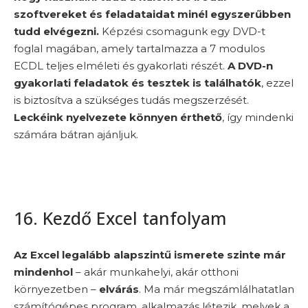
szoftvereket és feladataidat minél egyszerűbben
tudd elvégezni.
Képzési csomagunk egy DVD-t
foglal magában, amely tartalmazza a 7 modulos
ECDL teljes elméleti és gyakorlati részét.
A DVD-n
gyakorlati feladatok és tesztek is találhatók
, ezzel
is biztosítva a szükséges tudás megszerzését.
Leckéink nyelvezete könnyen érthető
, így mindenki
számára bátran ajánljuk.
16. Kezdő Excel tanfolyam
Az Excel legalább alapszintű ismerete szinte már
mindenhol
– akár munkahelyi, akár otthoni
környezetben –
elvárás
. Ma már megszámlálhatatlan
számítógépes program, alkalmazás létezik, melyek a