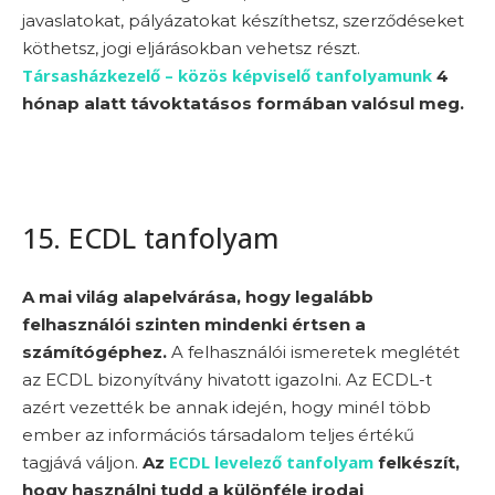
javaslatokat, pályázatokat készíthetsz, szerződéseket
köthetsz, jogi eljárásokban vehetsz részt.
Társasházkezelő – közös képviselő tanfolyamunk
4
hónap alatt távoktatásos formában valósul meg.
15. ECDL tanfolyam
A mai világ alapelvárása, hogy legalább
felhasználói szinten mindenki értsen a
számítógéphez.
A felhasználói ismeretek meglétét
az ECDL bizonyítvány hivatott igazolni. Az ECDL-t
azért vezették be annak idején, hogy minél több
ember az információs társadalom teljes értékű
ECDL levelező tanfolyam
tagjává váljon.
Az
felkészít,
hogy használni tudd a különféle irodai