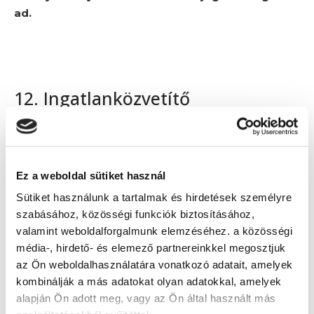
ad.
12. Ingatlanközvetítő
szakképesítés tanfolyam
A legtöbb tulajdonos nem ér rá arra, hogy eladandó
ingatlana árusításával és az ezzel járó teendőkkel
Ez a weboldal sütiket használ
foglalkozzon. Ekkor jön képbe
az ingatlanközvetítő
,
Sütiket használunk a tartalmak és hirdetések személyre
aki aztán
magas jutalékban részesül, ha sikeresen
szabásához, közösségi funkciók biztosításához,
összehoz egy ingatlaneladást
. A legszorgalmasabb
valamint weboldalforgalmunk elemzéséhez. a közösségi
értékesítők havi haszna idővel a milliós összegeket is
média-, hirdető- és elemező partnereinkkel megosztjuk
Ingatlanközvetítő tanfolyam
elérheti! Az
4 hónap alatt
az Ön weboldalhasználatára vonatkozó adatait, amelyek
elvégezhető.
kombinálják a más adatokat olyan adatokkal, amelyek
alapján Ön adott meg, vagy az Ön által használt más