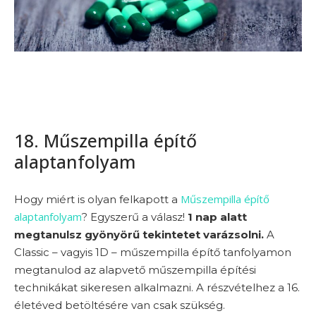
18. Műszempilla építő
alaptanfolyam
Műszempilla építő
Hogy miért is olyan felkapott a
alaptanfolyam
? Egyszerű a válasz!
1 nap alatt
megtanulsz gyönyörű tekintetet varázsolni.
A
Classic – vagyis 1D – műszempilla építő tanfolyamon
megtanulod az alapvető műszempilla építési
technikákat sikeresen alkalmazni. A részvételhez a 16.
életéved betöltésére van csak szükség.