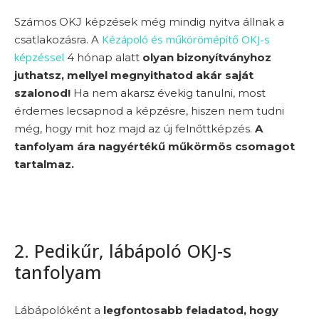
Számos OKJ képzések még mindig nyitva állnak a
Kézápoló és műkörömépítő OKJ-s
csatlakozásra. A
képzéssel
4 hónap alatt
olyan bizonyítványhoz
juthatsz, mellyel megnyithatod akár saját
szalonod!
Ha nem akarsz évekig tanulni, most
érdemes lecsapnod a képzésre, hiszen nem tudni
még, hogy mit hoz majd az új felnőttképzés.
A
tanfolyam ára nagyértékű műkörmös csomagot
tartalmaz.
2. Pedikűr, lábápoló OKJ-s
tanfolyam
Lábápolóként a
legfontosabb feladatod, hogy