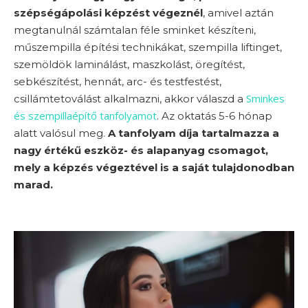
szépségápolási képzést végeznél
, amivel aztán
megtanulnál számtalan féle sminket készíteni,
műszempilla építési technikákat, szempilla liftinget,
szemöldök laminálást, maszkolást, öregítést,
sebkészítést, hennát, arc- és testfestést,
Sminkes
csillámtetoválást alkalmazni, akkor válaszd a
és szempillaépítő tanfolyamot
. Az oktatás 5-6 hónap
alatt valósul meg.
A tanfolyam díja tartalmazza a
nagy értékű eszköz- és alapanyag csomagot,
mely a képzés végeztével is a saját tulajdonodban
marad.