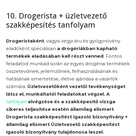
10. Drogerista + üzletvezető
szakképesítés tanfolyam
Drogeristaként
, vagyis vegyi áru és gyógynövény
eladóként speciálisan
a drogériákban kapható
termékek eladásában kell részt venned
. Fontos
feladatod munkád során az egyes drogériai termékek
összetevőinek, jellemzőinek, felhasználásának és
hatásának ismertetése, illetve ajánlása a vásárlók
számára.
Üzletvezetőként vezetői tevékenységet
látsz el, munkáltatói feladatokat végzel.
A
tanfolyam
elvégzése és a szakképesítő vizsga
sikeres teljesítése esetén államilag elismert
Drogerista szakképesítést igazoló bizonyítvány +
államilag elismert Üzletvezető szakképesítést
igazoló bizonyítvány tulajdonosa leszel.