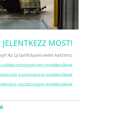
JELENTKEZZ MOST!
yt! Az új tanfolyamokért kattints:
sga előképzettséggel nem rendelkezőknek
gépkezelői jogosítvánnyal rendelkezőknek
szakirányú végzettséggel rendelkezőknek
a