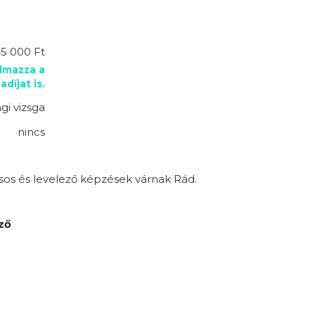
45 000 Ft
almazza a
adíjat is.
gi vizsga
nincs
sos és levelező képzések várnak Rád.
ző