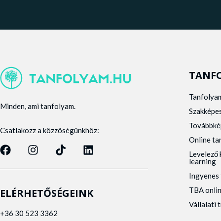
TANF
Tanfolya
Minden, ami tanfolyam.
Szakképe
Továbbké
Csatlakozz a közzöségünkhöz:
Online t
Levelező 
learning
Ingyenes 
TBA onli
ELÉRHETŐSÉGEINK
Vállalati 
+36 30 523 3362