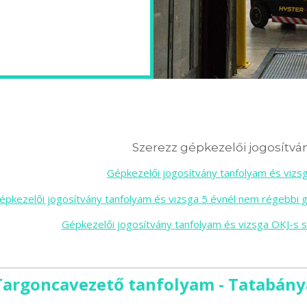
Szerezz gépkezelői jogosítván
Gépkezelői jogosítvány tanfolyam és viz
épkezelői jogosítvány tanfolyam és vizsga 5 évnél nem régebbi 
Gépkezelői jogosítvány tanfolyam és vizsga OKJ-s 
Targoncavezető tanfolyam - Tatabány