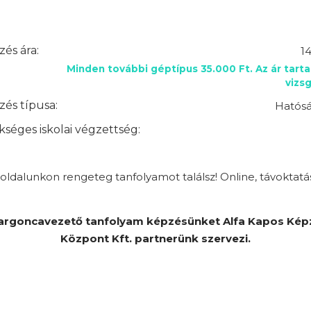
és ára:
1
Minden további géptípus 35.000 Ft. Az ár tart
vizsg
és típusa:
Hatósá
séges iskolai végzettség:
ldalunkon rengeteg tanfolyamot találsz! Online, távoktatá
argoncavezető tanfolyam képzésünket Alfa Kapos Kép
Központ Kft. partnerünk szervezi.