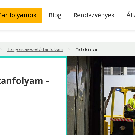
Tanfolyamok
Blog
Rendezvények
Ál
>
>
Targoncavezető tanfolyam
Tatabánya
tanfolyam -