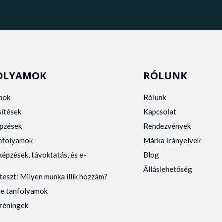
OLYAMOK
RÓLUNK
mok
Rólunk
sítések
Kapcsolat
pzések
Rendezvények
anfolyamok
Márka Irányelvek
képzések, távoktatás, és e-
Blog
Álláslehetőség
teszt: Milyen munka illik hozzám?
ne tanfolyamok
tréningek