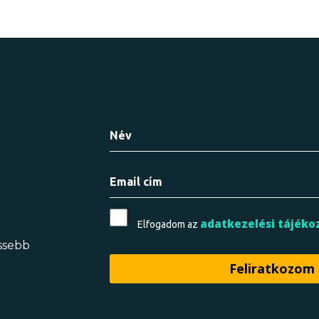
adatkezelési tájéko
Elfogadom az
issebb