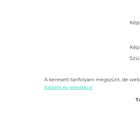
Képz
Képz
Szük
A keresett tanfolyam megszűnt, de webo
Kattints és jelentkezz!
T