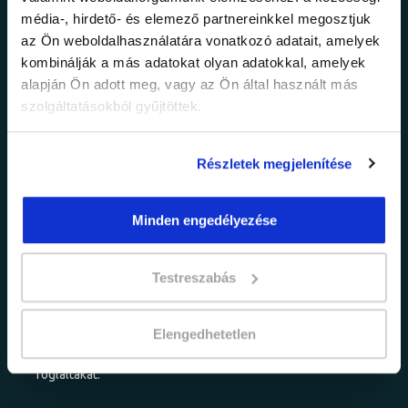
Ne maradj le a
média-, hirdető- és elemező partnereinkkel megosztjuk
legfrissebb
az Ön weboldalhasználatára vonatkozó adatait, amelyek
kombinálják a más adatokat olyan adatokkal, amelyek
információkról!
alapján Ön adott meg, vagy az Ön által használt más
szolgáltatásokból gyűjtöttek.
Értesülj elsőként legújabb tanfolyamainkról,
legfrissebb híreinkről és időszakos
Részletek megjelenítése
promócióinkról.
Minden engedélyezése
Testreszabás
Elengedhetetlen
adatkezelési tájékoztatóban
Elfogadom az
foglaltakat.