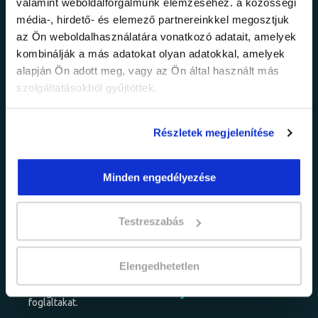
Ne maradj le a
valamint weboldalforgalmunk elemzéséhez. a közösségi
média-, hirdető- és elemező partnereinkkel megosztjuk
legfrissebb
az Ön weboldalhasználatára vonatkozó adatait, amelyek
kombinálják a más adatokat olyan adatokkal, amelyek
információkról!
alapján Ön adott meg, vagy az Ön által használt más
szolgáltatásokból gyűjtöttek.
Értesülj elsőként legújabb tanfolyamainkról,
Részletek megjelenítése
legfrissebb híreinkről és időszakos
promócióinkról.
Minden engedélyezése
Testreszabás
Elengedhetetlen
adatkezelési tájékoztatóban
Elfogadom az
foglaltakat.