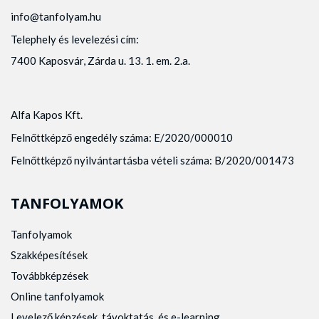
info@tanfolyam.hu
Telephely és levelezési cím:
7400 Kaposvár, Zárda u. 13. 1. em. 2.a.
Alfa Kapos Kft.
Felnőttképző engedély száma: E/2020/000010
Felnőttképző nyilvántartásba vételi száma: B/2020/001473
TANFOLYAMOK
Tanfolyamok
Szakképesítések
Továbbképzések
Online tanfolyamok
Levelező képzések, távoktatás, és e-learning