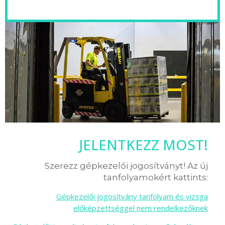
JELENTKEZZ MOST!
Szerezz gépkezelői jogosítványt! Az új
tanfolyamokért kattints:
Gépkezelői jogosítvány tanfolyam és vizsga
előképzettséggel nem rendelkezőknek