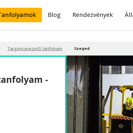
Tanfolyamok
Blog
Rendezvények
Ál
>
>
Targoncavezető tanfolyam
Szeged
tanfolyam -