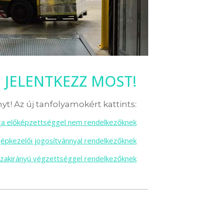
JELENTKEZZ MOST!
yt! Az új tanfolyamokért kattints:
sga előképzettséggel nem rendelkezőknek
gépkezelői jogosítvánnyal rendelkezőknek
szakirányú végzettséggel rendelkezőknek