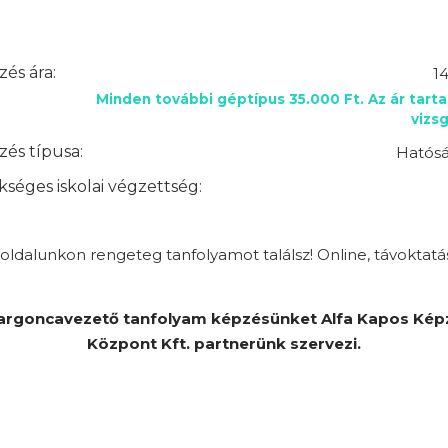
és ára:
1
Minden további géptípus 35.000 Ft. Az ár tart
vizsg
és típusa:
Hatósá
séges iskolai végzettség:
ldalunkon rengeteg tanfolyamot találsz! Online, távoktatá
argoncavezető tanfolyam képzésünket Alfa Kapos Kép
Központ Kft. partnerünk szervezi.