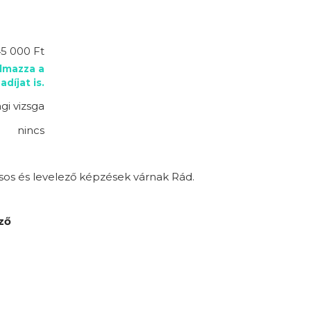
45 000 Ft
almazza a
adíjat is.
gi vizsga
nincs
sos és levelező képzések várnak Rád.
ző