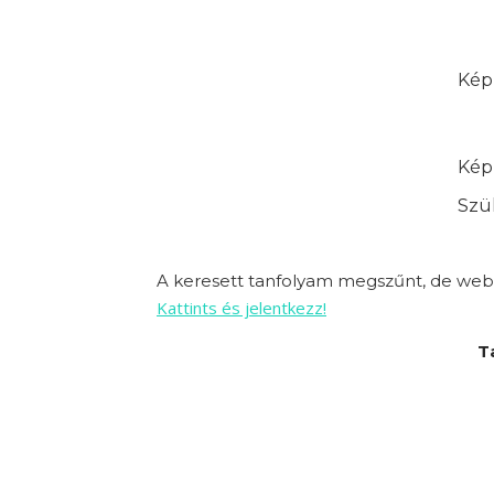
Képz
Képz
Szük
A keresett tanfolyam megszűnt, de webo
Kattints és jelentkezz!
T